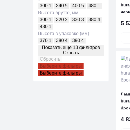
hura
300
1
340
5
400
5
480
1
черн
Высота брутто, мм
300
1
320
2
330
3
380
4
5 5
480
1
Высота в упаковке (мм)
370
1
380
4
390
4
Показать еще 13 фильтров
Скрыть
Сбросить
Выберите фильтры
Выберите фильтры
Лам
hura
брон
4 8