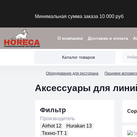
Минимальная сумма заказа 10 000 руб
О компании
Доставка и оплата
А
Каталог товаров
Оборудование для ресторана
Пищевое вспомог
Аксессуары для линий
Фильтр
Сор
Производитель
Airhot
12
Hurakan
13
Техно-ТТ
1