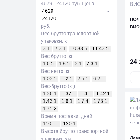
4629
-
24120
руб.
Цена
-
ПОЛ
руб.
ВИО
Вес брутто транспортной
упаковки, кг
3
1
7.3
1
10.88
5
11.43
5
Вес брутто, кг
24 
1.6
5
1.8
5
3
1
7.3
1
Вес нетто, кг
1.03
5
1.2
5
2.5
1
6.2
1
Вес-брутто (кг)
1.36
1
1.37
1
1.4
1
1.42
1
1.43
1
1.6
1
1.7
4
1.73
1
1.75
2
Время поставки, дней
110
11
120
1
Высота брутто транспортной
Лам
упаковки, мм