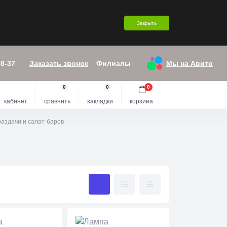
Закрыть
38-37
Заказать звонок
Филиалы
Мы на Авито
0
0
0
кабинет
сравнить
закладки
корзина
раздачи и салат-баров