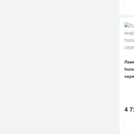
Лам
hura
сере
4 7