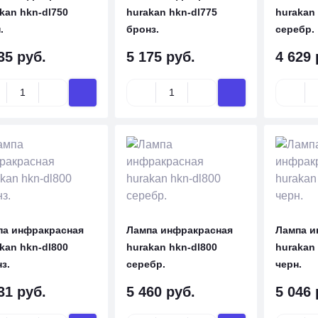
kan hkn-dl750
hurakan hkn-dl775
hurakan 
.
бронз.
серебр.
35 руб.
5 175 руб.
4 629 
па инфракрасная
Лампа инфракрасная
Лампа и
kan hkn-dl800
hurakan hkn-dl800
hurakan 
з.
серебр.
черн.
31 руб.
5 460 руб.
5 046 