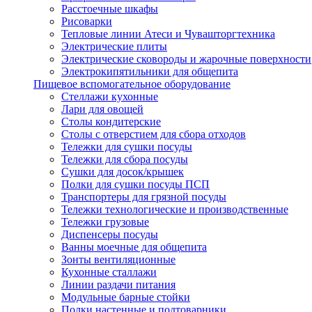
Расстоечные шкафы
Рисоварки
Тепловые линии Атеси и Чувашторгтехника
Электрические плиты
Электрические сковороды и жарочные поверхности
Электрокипятильники для общепита
Пищевое вспомогательное оборудование
Стеллажи кухонные
Лари для овощей
Столы кондитерские
Столы с отверстием для сбора отходов
Тележки для сушки посуды
Тележки для сбора посуды
Сушки для досок/крышек
Полки для сушки посуды ПСП
Транспортеры для грязной посуды
Тележки технологические и производственные
Тележки грузовые
Диспенсеры посуды
Ванны моечные для общепита
Зонты вентиляционные
Кухонные сталлажи
Линии раздачи питания
Модульные барные стойки
Полки настенные и подтоварники