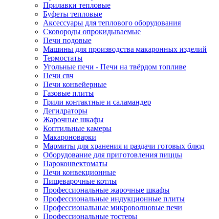
Прилавки тепловые
Буфеты тепловые
Аксессуары для теплового оборудования
Сковороды опрокидываемые
Печи подовые
Машины для производства макаронных изделий
Термостаты
Угольные печи - Печи на твёрдом топливе
Печи свч
Печи конвейерные
Газовые плиты
Грили контактные и саламандер
Дегидраторы
Жарочные шкафы
Коптильные камеры
Макароноварки
Мармиты для хранения и раздачи готовых блюд
Оборудование для приготовления пиццы
Пароконвектоматы
Печи конвекционные
Пищеварочные котлы
Профессиональные жарочные шкафы
Профессиональные индукционные плиты
Профессиональные микроволновые печи
Профессиональные тостеры