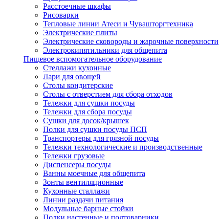
Расстоечные шкафы
Рисоварки
Тепловые линии Атеси и Чувашторгтехника
Электрические плиты
Электрические сковороды и жарочные поверхности
Электрокипятильники для общепита
Пищевое вспомогательное оборудование
Стеллажи кухонные
Лари для овощей
Столы кондитерские
Столы с отверстием для сбора отходов
Тележки для сушки посуды
Тележки для сбора посуды
Сушки для досок/крышек
Полки для сушки посуды ПСП
Транспортеры для грязной посуды
Тележки технологические и производственные
Тележки грузовые
Диспенсеры посуды
Ванны моечные для общепита
Зонты вентиляционные
Кухонные сталлажи
Линии раздачи питания
Модульные барные стойки
Полки настенные и подтоварники