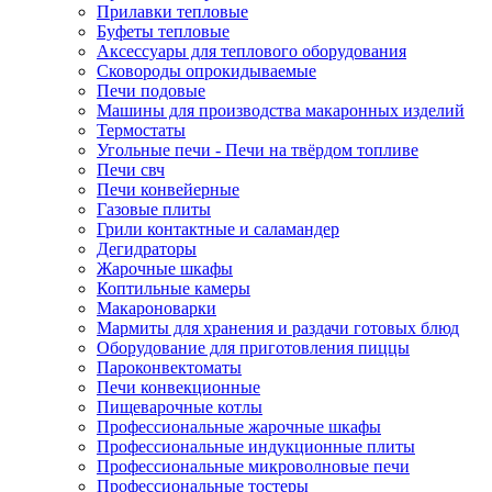
Прилавки тепловые
Буфеты тепловые
Аксессуары для теплового оборудования
Сковороды опрокидываемые
Печи подовые
Машины для производства макаронных изделий
Термостаты
Угольные печи - Печи на твёрдом топливе
Печи свч
Печи конвейерные
Газовые плиты
Грили контактные и саламандер
Дегидраторы
Жарочные шкафы
Коптильные камеры
Макароноварки
Мармиты для хранения и раздачи готовых блюд
Оборудование для приготовления пиццы
Пароконвектоматы
Печи конвекционные
Пищеварочные котлы
Профессиональные жарочные шкафы
Профессиональные индукционные плиты
Профессиональные микроволновые печи
Профессиональные тостеры