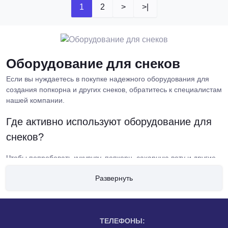
1
2
>
>|
Оборудование для снеков
Если вы нуждаетесь в покупке надежного оборудования для
создания попкорна и других снеков, обратитесь к специалистам
нашей компании.
Где активно используют оборудование для
снеков?
Чтобы попробовать кукурузу, попкорн, сахарную вату и другие
снеки — легкие закуски, нужно найти заведение, где смогут
Развернуть
приготовить такие изделия. Как правило, это предприятия
уличной торговли, кафе, оснащенные оборудованием в виде
аппаратов для производства попкорна и сахарной ваты.
Что относится к категории оборудования для
ТЕЛЕФОНЫ: