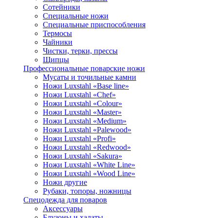
Сотейники
Специальные ножи
Специальные приспособления
Термосы
Чайники
Чистки, терки, прессы
Щипцы
Профессиональные поварские ножи
Мусаты и точильные камни
Ножи Luxstahl «Base line»
Ножи Luxstahl «Chef»
Ножи Luxstahl «Colour»
Ножи Luxstahl «Master»
Ножи Luxstahl «Medium»
Ножи Luxstahl «Palewood»
Ножи Luxstahl «Profi»
Ножи Luxstahl «Redwood»
Ножи Luxstahl «Sakura»
Ножи Luxstahl «White Line»
Ножи Luxstahl «Wood Line»
Ножи другие
Рубаки, топоры, ножницы
Спецодежда для поваров
Аксессуары
Блузоны и халаты