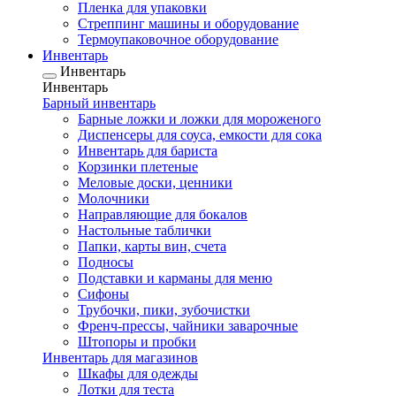
Пленка для упаковки
Стреппинг машины и оборудование
Термоупаковочное оборудование
Инвентарь
Инвентарь
Инвентарь
Барный инвентарь
Барные ложки и ложки для мороженого
Диспенсеры для соуса, емкости для сока
Инвентарь для бариста
Корзинки плетеные
Меловые доски, ценники
Молочники
Направляющие для бокалов
Настольные таблички
Папки, карты вин, счета
Подносы
Подставки и карманы для меню
Сифоны
Трубочки, пики, зубочистки
Френч-прессы, чайники заварочные
Штопоры и пробки
Инвентарь для магазинов
Шкафы для одежды
Лотки для теста