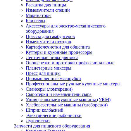
Раскатка для пиццы
Измельчители специй
Маринаторы
Бликсеры
Аксессуары для электро-механического
оборудования
Прессы для гамбургеров
Измельчители отходов
Картофелечистки для общепита
Куттеры и кухонные процессоры
Ленточные пилы для мяса
Овощерезки и протирки профессиональные
Планетарные миксеры
Пресс для пиццы
Промышленные мясорубки
Профессиональные ручные кухонные миксеры
Слайсеры (ломтерезки)
Сыротёрки и измельчители сыра
Универсальные кухонные машины (УКМ)
Хлеборезательные машины (хлеборезки)
Шприц колбасный
Электрические рыбочистки
Лукочистки
Запчасти для пищевого оборудования