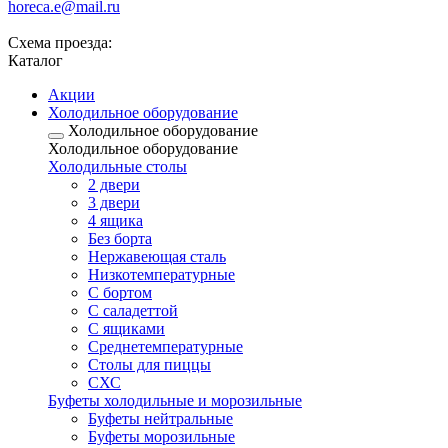
horeca.e@mail.ru
Схема проезда:
Каталог
Акции
Холодильное оборудование
Холодильное оборудование
Холодильное оборудование
Холодильные столы
2 двери
3 двери
4 ящика
Без борта
Нержавеющая сталь
Низкотемпературные
С бортом
С саладеттой
С ящиками
Среднетемпературные
Столы для пиццы
СХС
Буфеты холодильные и морозильные
Буфеты нейтральные
Буфеты морозильные