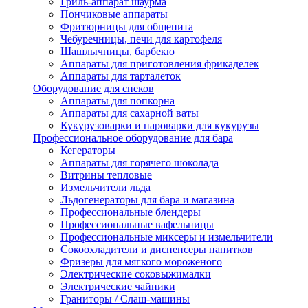
Гриль-аппарат шаурма
Пончиковые аппараты
Фритюрницы для общепита
Чебуречницы, печи для картофеля
Шашлычницы, барбекю
Аппараты для приготовления фрикаделек
Аппараты для тарталеток
Оборудование для снеков
Аппараты для попкорна
Аппараты для сахарной ваты
Кукурузоварки и пароварки для кукурузы
Профессиональное оборудование для бара
Кегераторы
Аппараты для горячего шоколада
Витрины тепловые
Измельчители льда
Льдогенераторы для бара и магазина
Профессиональные блендеры
Профессиональные вафельницы
Профессиональные миксеры и измельчители
Сокоохладители и диспенсеры напитков
Фризеры для мягкого мороженого
Электрические соковыжималки
Электрические чайники
Граниторы / Слаш-машины