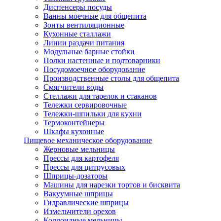
Диспенсеры посуды
Ванны моечные для общепита
Зонты вентиляционные
Кухонные сталлажи
Линии раздачи питания
Модульные барные стойки
Полки настенные и подтоварники
Посудомоечное оборудование
Производственные столы для общепита
Смягчители воды
Стеллажи для тарелок и стаканов
Тележки сервировочные
Тележки-шпильки для кухни
Термоконтейнеры
Шкафы кухонные
Пищевое механическое оборудование
Жерновые мельницы
Прессы для картофеля
Прессы для цитрусовых
Шприцы-дозаторы
Машины для нарезки тортов и бисквита
Вакуумные шприцы
Гидравлические шприцы
Измельчители орехов
Коллоидные мельницы