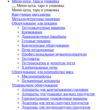
Мини-цеха, тара и упаковка
Мини-цеха, тара и упаковка
Мини-цеха, тара и упаковка
Вакуумные массажеры
Металлодетекторы пищевые
Оборудование для пекарен
Тестозакаточные машины
Кремоварки
Дражировочные барабаны
Готовые пекарни
Кондитерское оборудование
Печи ротационные
Профессиональные мукопросеиватели
Тестомесы
Тестораскатки и делители теста
Хлебопекарные печи
Оборудование для переработки мяса
Мясопереработка
Пельменные аппараты
Упаковочное оборудование
Аппараты для запечатывания горловин
Аппараты для упаковки жидких продуктов
Горизонтальные упаковочные машины
Дозаторы для легко сыпучих продуктов
Дозаторы для трудносыпучих продуктов