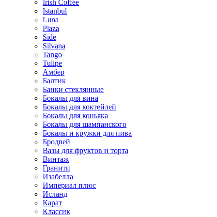
Irish Coffee
Istanbul
Luna
Plaza
Side
Silvana
Tango
Tulipe
Амбер
Балтик
Банки стеклянные
Бокалы для вина
Бокалы для коктейлей
Бокалы для коньяка
Бокалы для шампанского
Бокалы и кружки для пива
Бродвей
Вазы для фруктов и торта
Винтаж
Гранити
Изабелла
Империал плюс
Исланд
Карат
Классик