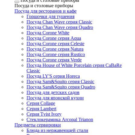
Посуда и столовые приборы
Посуда и столовые приборы
Посуда для ресторанов и кафе
Горшочки для тушения
Посуда Chan Wave серия Classic
Посуда Chan Wave серия Quadro
Посуда Corone White
Посуда Corone серия Aqua
Посуда Corone серия Celeste
Посуда Corone серия Natura
Посуда Corone серия Rustico
Посуда Corone серия Verde
Посуда House of White Porcelain серия CaBaRe
Classic
Посуда LY'S серия Horeca
Посуда Sam&Squito серия Classic
Посуда Sam&Squito серия Quadro
Посуда для детских садов
Посуда для японской кухни
Серия Collage
Серия Lambert
Серия Tvist Ivory
Стеклокерамика Arcopal Trianon
Предметы сервировки
Блюда из нержавеющей стали