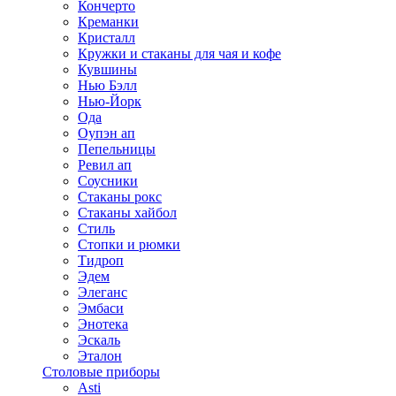
Кончерто
Креманки
Кристалл
Кружки и стаканы для чая и кофе
Кувшины
Нью Бэлл
Нью-Йорк
Ода
Оупэн ап
Пепельницы
Ревил ап
Соусники
Стаканы рокс
Стаканы хайбол
Стиль
Стопки и рюмки
Тидроп
Эдем
Элеганс
Эмбаси
Энотека
Эскаль
Эталон
Столовые приборы
Asti