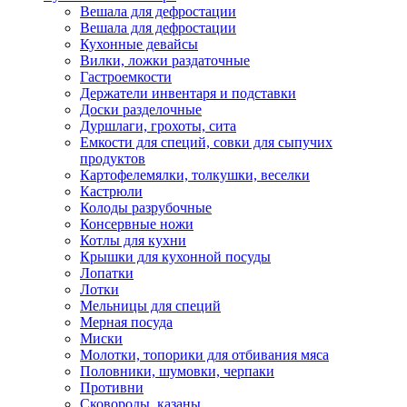
Вешала для дефростации
Вешала для дефростации
Кухонные девайсы
Вилки, ложки раздаточные
Гастроемкости
Держатели инвентаря и подставки
Доски разделочные
Дуршлаги, грохоты, сита
Емкости для специй, совки для сыпучих
продуктов
Картофелемялки, толкушки, веселки
Кастрюли
Колоды разрубочные
Консервные ножи
Котлы для кухни
Крышки для кухонной посуды
Лопатки
Лотки
Мельницы для специй
Мерная посуда
Миски
Молотки, топорики для отбивания мяса
Половники, шумовки, черпаки
Противни
Сковороды, казаны