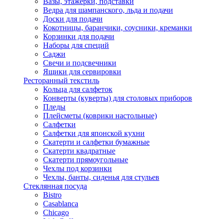
Вазы, этажерки, подставки
Ведра для шампанского, льда и подачи
Доски для подачи
Кокотницы, баранчики, соусники, креманки
Корзинки для подачи
Наборы для специй
Саджи
Свечи и подсвечники
Ящики для сервировки
Ресторанный текстиль
Кольца для салфеток
Конверты (куверты) для столовых приборов
Пледы
Плейсметы (коврики настольные)
Салфетки
Салфетки для японской кухни
Скатерти и салфетки бумажные
Скатерти квадратные
Скатерти прямоугольные
Чехлы под корзинки
Чехлы, банты, сиденья для стульев
Стеклянная посуда
Bistro
Casablanca
Chicago