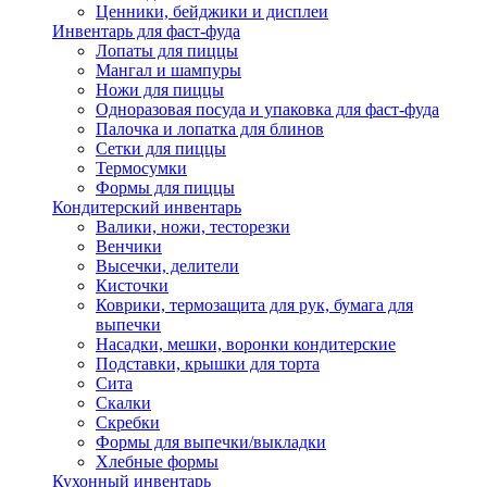
Ценники, бейджики и дисплеи
Инвентарь для фаст-фуда
Лопаты для пиццы
Мангал и шампуры
Ножи для пиццы
Одноразовая посуда и упаковка для фаст-фуда
Палочка и лопатка для блинов
Сетки для пиццы
Термосумки
Формы для пиццы
Кондитерский инвентарь
Валики, ножи, тесторезки
Венчики
Высечки, делители
Кисточки
Коврики, термозащита для рук, бумага для
выпечки
Насадки, мешки, воронки кондитерские
Подставки, крышки для торта
Сита
Скалки
Скребки
Формы для выпечки/выкладки
Хлебные формы
Кухонный инвентарь