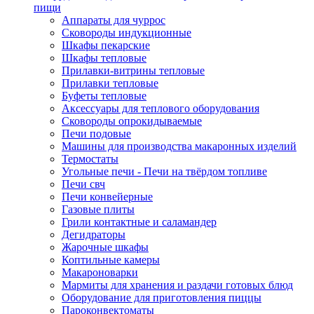
пищи
Аппараты для чуррос
Сковороды индукционные
Шкафы пекарские
Шкафы тепловые
Прилавки-витрины тепловые
Прилавки тепловые
Буфеты тепловые
Аксессуары для теплового оборудования
Сковороды опрокидываемые
Печи подовые
Машины для производства макаронных изделий
Термостаты
Угольные печи - Печи на твёрдом топливе
Печи свч
Печи конвейерные
Газовые плиты
Грили контактные и саламандер
Дегидраторы
Жарочные шкафы
Коптильные камеры
Макароноварки
Мармиты для хранения и раздачи готовых блюд
Оборудование для приготовления пиццы
Пароконвектоматы