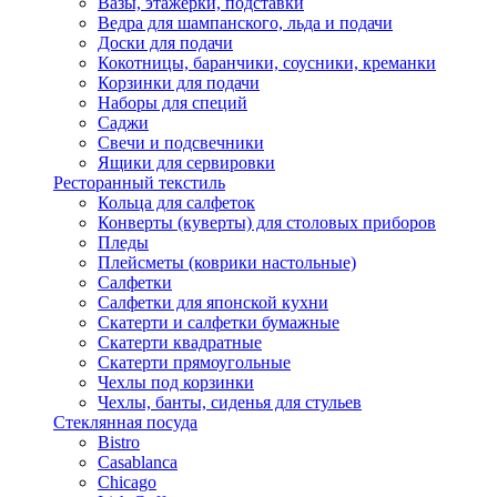
Вазы, этажерки, подставки
Ведра для шампанского, льда и подачи
Доски для подачи
Кокотницы, баранчики, соусники, креманки
Корзинки для подачи
Наборы для специй
Саджи
Свечи и подсвечники
Ящики для сервировки
Ресторанный текстиль
Кольца для салфеток
Конверты (куверты) для столовых приборов
Пледы
Плейсметы (коврики настольные)
Салфетки
Салфетки для японской кухни
Скатерти и салфетки бумажные
Скатерти квадратные
Скатерти прямоугольные
Чехлы под корзинки
Чехлы, банты, сиденья для стульев
Стеклянная посуда
Bistro
Casablanca
Chicago