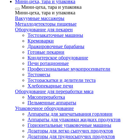
Мини-цеха, тара и упаковка
Мини-цеха, тара и упаковка
Мини-цеха, тара и упаковка
Вакуумные массажеры
Металлодетекторы пищевые
Оборудование для пекарен
Тестозакаточные машины
Кремоварки
Дражировочные барабаны
Готовые пекарни
Кондитерское оборудование
Печи ротационные
Профессиональные мукопросеиватели
Тестомесы
Тестораскатки и делители теста
Хлебопекарные печи
Оборудование для переработки мяса
Мясопереработка
Пельменные аппараты
Упаковочное оборудование
Аппараты для запечатывания горловин
Аппараты для упаковки жидких продуктов
Горизонтальные упаковочные машины
Дозаторы для легко сыпучих продуктов
Дозаторы для трудносыпучих продуктов