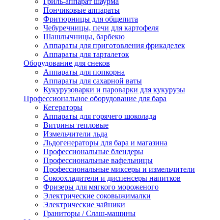
Гриль-аппарат шаурма
Пончиковые аппараты
Фритюрницы для общепита
Чебуречницы, печи для картофеля
Шашлычницы, барбекю
Аппараты для приготовления фрикаделек
Аппараты для тарталеток
Оборудование для снеков
Аппараты для попкорна
Аппараты для сахарной ваты
Кукурузоварки и пароварки для кукурузы
Профессиональное оборудование для бара
Кегераторы
Аппараты для горячего шоколада
Витрины тепловые
Измельчители льда
Льдогенераторы для бара и магазина
Профессиональные блендеры
Профессиональные вафельницы
Профессиональные миксеры и измельчители
Сокоохладители и диспенсеры напитков
Фризеры для мягкого мороженого
Электрические соковыжималки
Электрические чайники
Граниторы / Слаш-машины