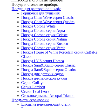
Посуда и столовые приборы
Посуда и столовые приборы
Посуда для ресторанов и кафе
Горшочки для тушения
Посуда Chan Wave серия Classic
Посуда Chan Wave серия Quadro
Посуда Corone White
Посуда Corone серия Aqua
Посуда Corone серия Celeste
Посуда Corone серия Natura
Посуда Corone серия Rustico
Посуда Corone серия Verde
Посуда House of White Porcelain серия CaBaRe
Classic
Посуда LY'S серия Horeca
Посуда Sam&Squito серия Classic
Посуда Sam&Squito серия Quadro
Посуда для детских садов
Посуда для японской кухни
Серия Collage
Серия Lambert
Серия Tvist Ivory
Стеклокерамика Arcopal Trianon
Предметы сервировки
Блюда из нержавеющей стали