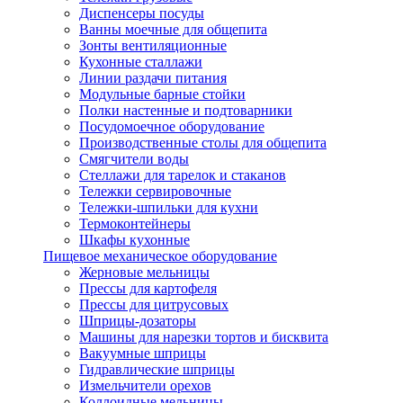
Диспенсеры посуды
Ванны моечные для общепита
Зонты вентиляционные
Кухонные сталлажи
Линии раздачи питания
Модульные барные стойки
Полки настенные и подтоварники
Посудомоечное оборудование
Производственные столы для общепита
Смягчители воды
Стеллажи для тарелок и стаканов
Тележки сервировочные
Тележки-шпильки для кухни
Термоконтейнеры
Шкафы кухонные
Пищевое механическое оборудование
Жерновые мельницы
Прессы для картофеля
Прессы для цитрусовых
Шприцы-дозаторы
Машины для нарезки тортов и бисквита
Вакуумные шприцы
Гидравлические шприцы
Измельчители орехов
Коллоидные мельницы