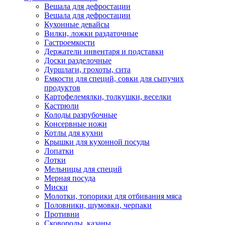
Вешала для дефростации
Вешала для дефростации
Кухонные девайсы
Вилки, ложки раздаточные
Гастроемкости
Держатели инвентаря и подставки
Доски разделочные
Дуршлаги, грохоты, сита
Емкости для специй, совки для сыпучих
продуктов
Картофелемялки, толкушки, веселки
Кастрюли
Колоды разрубочные
Консервные ножи
Котлы для кухни
Крышки для кухонной посуды
Лопатки
Лотки
Мельницы для специй
Мерная посуда
Миски
Молотки, топорики для отбивания мяса
Половники, шумовки, черпаки
Противни
Сковороды, казаны