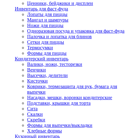
Ценники, бейджики и дисплеи
Инвентарь для фаст-фуда
Лопаты для пиццы
Мангал и шампуры
Ножи для пиццы
Одноразовая посуда и упаковка для фаст-фуда
Палочка и лопатка для блинов
Сетки для пиццы
Термосумки
Формы для пиццы
Кондитерский инвентарь
Валики, ножи, тесторезки
Венчики
Высечки, делители
Кисточки
Коврики, термозащита для рук, бумага для
выпечки
Насадки, мешки, воронки кондитерские
Подставки, крышки для торта
Сита
Скалки
Скребки
Формы для выпечки/выкладки
Хлебные формы
Кухонный инвентарь