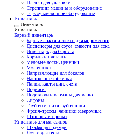
Пленка для упаковки
Стреппинг машины и оборудование
Термоупаковочное оборудование
Инвентарь
Инвентарь
Инвентарь
Барный инвентарь
Барные ложки и ложки для мороженого
Диспенсеры для соуса, емкости для сока
Инвентарь для бариста
Корзинки плетеные
Меловые доски, ценники
Молочники
Направляющие для бокалов
Настольные таблички
Папки, карты вин, счета
Подносы
Подставки и карманы для меню
Сифоны
Трубочки, пики, зубочистки
Френч-прессы, чайники заварочные
Штопоры и пробки
Инвентарь для магазинов
Шкафы для одежды
Лотки для теста