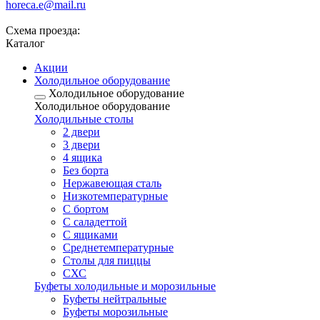
horeca.e@mail.ru
Схема проезда:
Каталог
Акции
Холодильное оборудование
Холодильное оборудование
Холодильное оборудование
Холодильные столы
2 двери
3 двери
4 ящика
Без борта
Нержавеющая сталь
Низкотемпературные
С бортом
С саладеттой
С ящиками
Среднетемпературные
Столы для пиццы
СХС
Буфеты холодильные и морозильные
Буфеты нейтральные
Буфеты морозильные