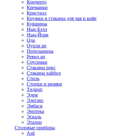
Кончерто
Креманки
Кристалл
Кружки и стаканы для чая и кофе
Кувшины
Нью Бэлл
Нью-Йорк
Ода
Оупэн ап
Пепельницы
Ревил ап
Соусники
Стаканы рокс
Стаканы хайбол
Стиль
Стопки и рюмки
Тидроп
Эдем
Элеганс
Эмбаси
Энотека
Эскаль
Эталон
Столовые приборы
Asti