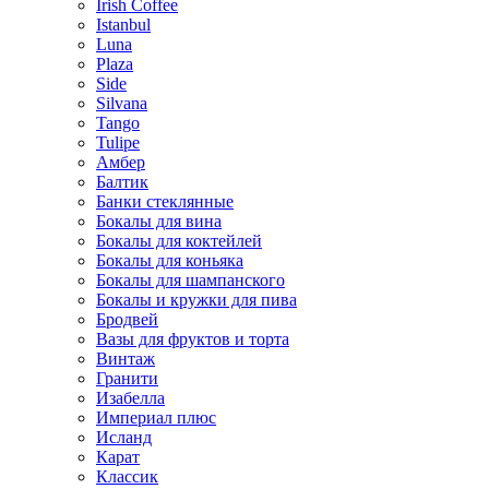
Irish Coffee
Istanbul
Luna
Plaza
Side
Silvana
Tango
Tulipe
Амбер
Балтик
Банки стеклянные
Бокалы для вина
Бокалы для коктейлей
Бокалы для коньяка
Бокалы для шампанского
Бокалы и кружки для пива
Бродвей
Вазы для фруктов и торта
Винтаж
Гранити
Изабелла
Империал плюс
Исланд
Карат
Классик