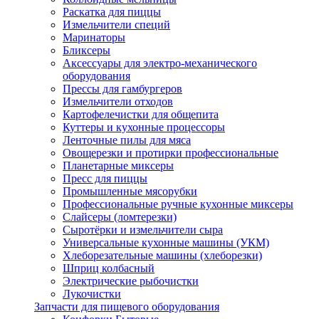
Раскатка для пиццы
Измельчители специй
Маринаторы
Бликсеры
Аксессуары для электро-механического
оборудования
Прессы для гамбургеров
Измельчители отходов
Картофелечистки для общепита
Куттеры и кухонные процессоры
Ленточные пилы для мяса
Овощерезки и протирки профессиональные
Планетарные миксеры
Пресс для пиццы
Промышленные мясорубки
Профессиональные ручные кухонные миксеры
Слайсеры (ломтерезки)
Сыротёрки и измельчители сыра
Универсальные кухонные машины (УКМ)
Хлеборезательные машины (хлеборезки)
Шприц колбасный
Электрические рыбочистки
Лукочистки
Запчасти для пищевого оборудования