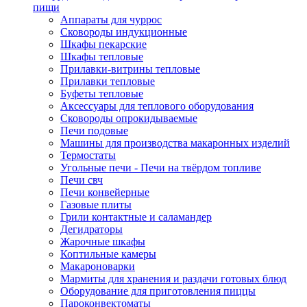
пищи
Аппараты для чуррос
Сковороды индукционные
Шкафы пекарские
Шкафы тепловые
Прилавки-витрины тепловые
Прилавки тепловые
Буфеты тепловые
Аксессуары для теплового оборудования
Сковороды опрокидываемые
Печи подовые
Машины для производства макаронных изделий
Термостаты
Угольные печи - Печи на твёрдом топливе
Печи свч
Печи конвейерные
Газовые плиты
Грили контактные и саламандер
Дегидраторы
Жарочные шкафы
Коптильные камеры
Макароноварки
Мармиты для хранения и раздачи готовых блюд
Оборудование для приготовления пиццы
Пароконвектоматы