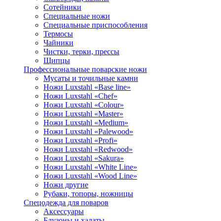
Сотейники
Специальные ножи
Специальные приспособления
Термосы
Чайники
Чистки, терки, прессы
Щипцы
Профессиональные поварские ножи
Мусаты и точильные камни
Ножи Luxstahl «Base line»
Ножи Luxstahl «Chef»
Ножи Luxstahl «Colour»
Ножи Luxstahl «Master»
Ножи Luxstahl «Medium»
Ножи Luxstahl «Palewood»
Ножи Luxstahl «Profi»
Ножи Luxstahl «Redwood»
Ножи Luxstahl «Sakura»
Ножи Luxstahl «White Line»
Ножи Luxstahl «Wood Line»
Ножи другие
Рубаки, топоры, ножницы
Спецодежда для поваров
Аксессуары
Блузоны и халаты