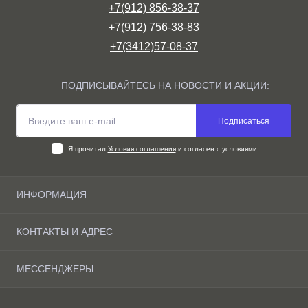
+7(912) 856-38-37
+7(912) 756-38-83
+7(3412)57-08-37
ПОДПИСЫВАЙТЕСЬ НА НОВОСТИ И АКЦИИ:
Подписаться
Я прочитал
Условия соглашения
и согласен с условиями
ИНФОРМАЦИЯ
О компании
КОНТАКТЫ И АДРЕС
Доставка и оплата Ижевске
Условия соглашения
г. Ижевск, ул. Маяковского д.10 склад 8/9
МЕССЕНДЖЕРЫ
Связаться с нами
horeca18@mail.ru
Карта сайта
Max
Производители