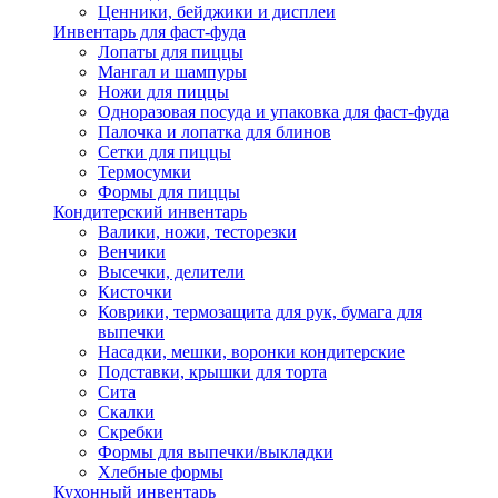
Ценники, бейджики и дисплеи
Инвентарь для фаст-фуда
Лопаты для пиццы
Мангал и шампуры
Ножи для пиццы
Одноразовая посуда и упаковка для фаст-фуда
Палочка и лопатка для блинов
Сетки для пиццы
Термосумки
Формы для пиццы
Кондитерский инвентарь
Валики, ножи, тесторезки
Венчики
Высечки, делители
Кисточки
Коврики, термозащита для рук, бумага для
выпечки
Насадки, мешки, воронки кондитерские
Подставки, крышки для торта
Сита
Скалки
Скребки
Формы для выпечки/выкладки
Хлебные формы
Кухонный инвентарь