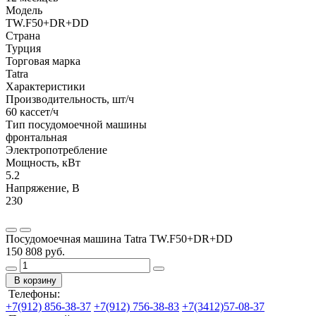
Модель
TW.F50+DR+DD
Страна
Турция
Торговая марка
Tatra
Характеристики
Производительность, шт/ч
60 кассет/ч
Тип посудомоечной машины
фронтальная
Электропотребление
Мощность, кВт
5.2
Напряжение, В
230
Посудомоечная машина Tatra TW.F50+DR+DD
150 808 руб.
В корзину
Телефоны:
+7(912) 856-38-37
+7(912) 756-38-83
+7(3412)57-08-37