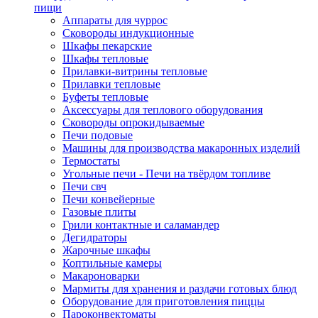
пищи
Аппараты для чуррос
Сковороды индукционные
Шкафы пекарские
Шкафы тепловые
Прилавки-витрины тепловые
Прилавки тепловые
Буфеты тепловые
Аксессуары для теплового оборудования
Сковороды опрокидываемые
Печи подовые
Машины для производства макаронных изделий
Термостаты
Угольные печи - Печи на твёрдом топливе
Печи свч
Печи конвейерные
Газовые плиты
Грили контактные и саламандер
Дегидраторы
Жарочные шкафы
Коптильные камеры
Макароноварки
Мармиты для хранения и раздачи готовых блюд
Оборудование для приготовления пиццы
Пароконвектоматы