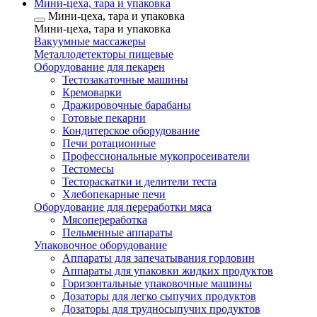
Мини-цеха, тара и упаковка
Мини-цеха, тара и упаковка
Мини-цеха, тара и упаковка
Вакуумные массажеры
Металлодетекторы пищевые
Оборудование для пекарен
Тестозакаточные машины
Кремоварки
Дражировочные барабаны
Готовые пекарни
Кондитерское оборудование
Печи ротационные
Профессиональные мукопросеиватели
Тестомесы
Тестораскатки и делители теста
Хлебопекарные печи
Оборудование для переработки мяса
Мясопереработка
Пельменные аппараты
Упаковочное оборудование
Аппараты для запечатывания горловин
Аппараты для упаковки жидких продуктов
Горизонтальные упаковочные машины
Дозаторы для легко сыпучих продуктов
Дозаторы для трудносыпучих продуктов