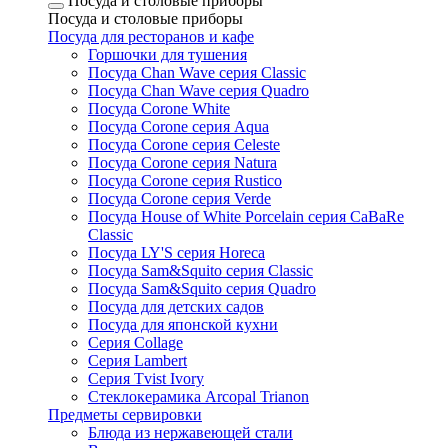
Посуда и столовые приборы
Посуда и столовые приборы
Посуда для ресторанов и кафе
Горшочки для тушения
Посуда Chan Wave серия Classic
Посуда Chan Wave серия Quadro
Посуда Corone White
Посуда Corone серия Aqua
Посуда Corone серия Celeste
Посуда Corone серия Natura
Посуда Corone серия Rustico
Посуда Corone серия Verde
Посуда House of White Porcelain серия CaBaRe
Classic
Посуда LY'S серия Horeca
Посуда Sam&Squito серия Classic
Посуда Sam&Squito серия Quadro
Посуда для детских садов
Посуда для японской кухни
Серия Collage
Серия Lambert
Серия Tvist Ivory
Стеклокерамика Arcopal Trianon
Предметы сервировки
Блюда из нержавеющей стали