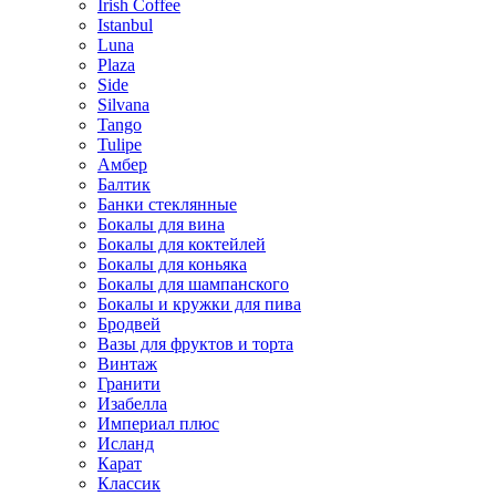
Irish Coffee
Istanbul
Luna
Plaza
Side
Silvana
Tango
Tulipe
Амбер
Балтик
Банки стеклянные
Бокалы для вина
Бокалы для коктейлей
Бокалы для коньяка
Бокалы для шампанского
Бокалы и кружки для пива
Бродвей
Вазы для фруктов и торта
Винтаж
Гранити
Изабелла
Империал плюс
Исланд
Карат
Классик