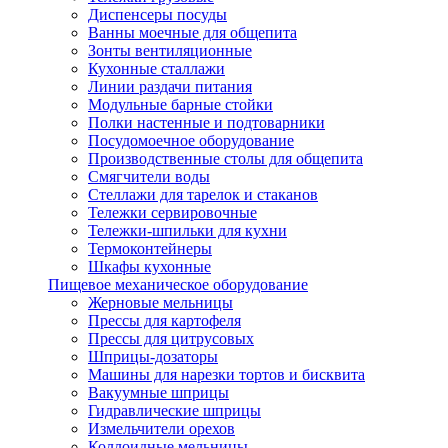
Диспенсеры посуды
Ванны моечные для общепита
Зонты вентиляционные
Кухонные сталлажи
Линии раздачи питания
Модульные барные стойки
Полки настенные и подтоварники
Посудомоечное оборудование
Производственные столы для общепита
Смягчители воды
Стеллажи для тарелок и стаканов
Тележки сервировочные
Тележки-шпильки для кухни
Термоконтейнеры
Шкафы кухонные
Пищевое механическое оборудование
Жерновые мельницы
Прессы для картофеля
Прессы для цитрусовых
Шприцы-дозаторы
Машины для нарезки тортов и бисквита
Вакуумные шприцы
Гидравлические шприцы
Измельчители орехов
Коллоидные мельницы