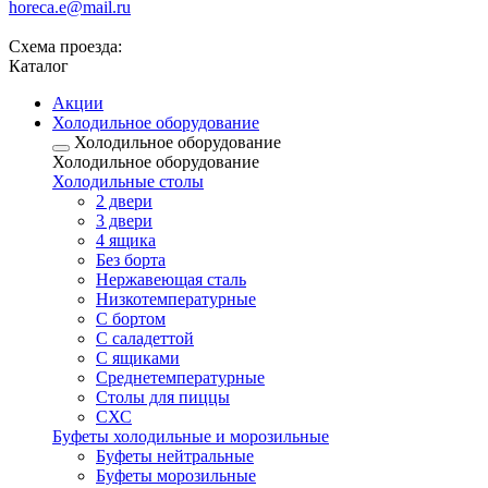
horeca.e@mail.ru
Схема проезда:
Каталог
Акции
Холодильное оборудование
Холодильное оборудование
Холодильное оборудование
Холодильные столы
2 двери
3 двери
4 ящика
Без борта
Нержавеющая сталь
Низкотемпературные
С бортом
С саладеттой
С ящиками
Среднетемпературные
Столы для пиццы
СХС
Буфеты холодильные и морозильные
Буфеты нейтральные
Буфеты морозильные