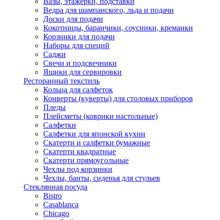
Вазы, этажерки, подставки
Ведра для шампанского, льда и подачи
Доски для подачи
Кокотницы, баранчики, соусники, креманки
Корзинки для подачи
Наборы для специй
Саджи
Свечи и подсвечники
Ящики для сервировки
Ресторанный текстиль
Кольца для салфеток
Конверты (куверты) для столовых приборов
Пледы
Плейсметы (коврики настольные)
Салфетки
Салфетки для японской кухни
Скатерти и салфетки бумажные
Скатерти квадратные
Скатерти прямоугольные
Чехлы под корзинки
Чехлы, банты, сиденья для стульев
Стеклянная посуда
Bistro
Casablanca
Chicago