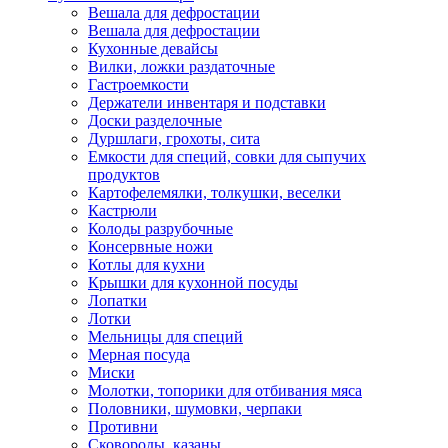
Вешала для дефростации
Вешала для дефростации
Кухонные девайсы
Вилки, ложки раздаточные
Гастроемкости
Держатели инвентаря и подставки
Доски разделочные
Дуршлаги, грохоты, сита
Емкости для специй, совки для сыпучих
продуктов
Картофелемялки, толкушки, веселки
Кастрюли
Колоды разрубочные
Консервные ножи
Котлы для кухни
Крышки для кухонной посуды
Лопатки
Лотки
Мельницы для специй
Мерная посуда
Миски
Молотки, топорики для отбивания мяса
Половники, шумовки, черпаки
Противни
Сковороды, казаны