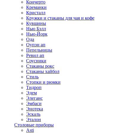
Кончерто
Креманки
Кристалл
Кружки и стаканы для чая и кофе
Кувшины
Нью Бэлл
Нью-Йорк
Ода
Оупэн ап
Пепельницы
Ревил ап
Соусники
Стаканы рокс
Стаканы хайбол
Стиль
Стопки и рюмки
Тидроп
Эдем
Элеганс
Эмбаси
Энотека
Эскаль
Эталон
Столовые приборы
Asti