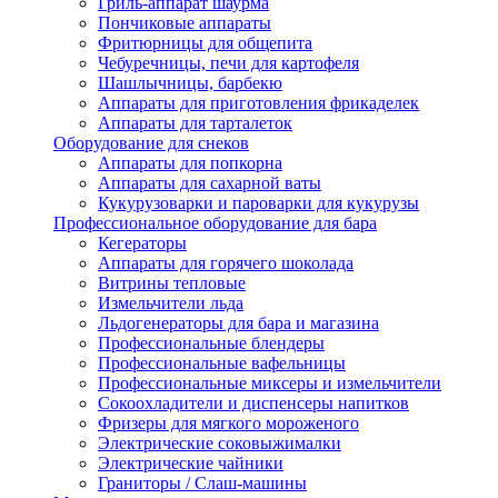
Гриль-аппарат шаурма
Пончиковые аппараты
Фритюрницы для общепита
Чебуречницы, печи для картофеля
Шашлычницы, барбекю
Аппараты для приготовления фрикаделек
Аппараты для тарталеток
Оборудование для снеков
Аппараты для попкорна
Аппараты для сахарной ваты
Кукурузоварки и пароварки для кукурузы
Профессиональное оборудование для бара
Кегераторы
Аппараты для горячего шоколада
Витрины тепловые
Измельчители льда
Льдогенераторы для бара и магазина
Профессиональные блендеры
Профессиональные вафельницы
Профессиональные миксеры и измельчители
Сокоохладители и диспенсеры напитков
Фризеры для мягкого мороженого
Электрические соковыжималки
Электрические чайники
Граниторы / Слаш-машины