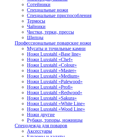
Сотейники
Специальные ножи
Специальные приспособления
Термосы
Чайники
Чистки, терки, прессы
Щипцы
Профессиональные поварские ножи
Мусаты и точильные камни
Ножи Luxstahl «Base line»
Ножи Luxstahl «Chef»
Ножи Luxstahl «Colour»
Ножи Luxstahl «Master»
Ножи Luxstahl «Medium»
Ножи Luxstahl «Palewood»
Ножи Luxstahl «Profi»
Ножи Luxstahl «Redwood»
Ножи Luxstahl «Sakura»
Ножи Luxstahl «White Line»
Ножи Luxstahl «Wood Line»
Ножи другие
Рубаки, топоры, ножницы
Спецодежда для поваров
Аксессуары
Блузоны и халаты