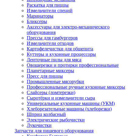
Раскатка для пиццы
Измельчители специй
Маринаторы
Бликсеры
Аксессуары для электро-механического
оборудования
Прессы для гамбургеров
Измельчители отходов
Картофелечистки для общепита
Куттеры и кухонные процессоры
Ленточные пилы для мяса
Овощерезки и протирки профессиональные
Планетарные миксеры
Пресс для пиццы
Промышленные мясорубки
Профессиональные ручные кухонные миксеры
Слайсеры (ломтерезки)
Сыротёрки и измельчители сыра
Универсальные кухонные машины (УКМ)
Хлеборезательные машины (хлеборезки)
Шприц колбасный
Электрические рыбочистки
Лукочистки
Запчасти для пищевого оборудования