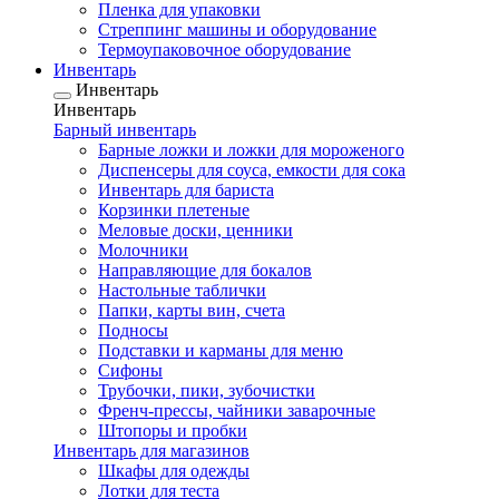
Пленка для упаковки
Стреппинг машины и оборудование
Термоупаковочное оборудование
Инвентарь
Инвентарь
Инвентарь
Барный инвентарь
Барные ложки и ложки для мороженого
Диспенсеры для соуса, емкости для сока
Инвентарь для бариста
Корзинки плетеные
Меловые доски, ценники
Молочники
Направляющие для бокалов
Настольные таблички
Папки, карты вин, счета
Подносы
Подставки и карманы для меню
Сифоны
Трубочки, пики, зубочистки
Френч-прессы, чайники заварочные
Штопоры и пробки
Инвентарь для магазинов
Шкафы для одежды
Лотки для теста