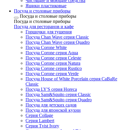
Чистящие и моющие средства
Ящики пластиковые
Посуда и столовые приборы
Посуда и столовые приборы
Посуда и столовые приборы
Посуда для ресторанов и кафе
Горшочки для тушения
Посуда Chan Wave серия Classic
Посуда Chan Wave серия Quadro
Посуда Corone White
Посуда Corone серия Aqua
Посуда Corone серия Celeste
Посуда Corone серия Natura
Посуда Corone серия Rustico
Посуда Corone серия Verde
Посуда House of White Porcelain серия CaBaRe
Classic
Посуда LY'S серия Horeca
Посуда Sam&Squito серия Classic
Посуда Sam&Squito серия Quadro
Посуда для детских садов
Посуда для японской кухни
Серия Collage
Серия Lambert
Серия Tvist Ivory