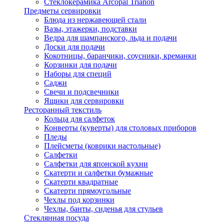
Стеклокерамика Arcopal Trianon
Предметы сервировки
Блюда из нержавеющей стали
Вазы, этажерки, подставки
Ведра для шампанского, льда и подачи
Доски для подачи
Кокотницы, баранчики, соусники, креманки
Корзинки для подачи
Наборы для специй
Саджи
Свечи и подсвечники
Ящики для сервировки
Ресторанный текстиль
Кольца для салфеток
Конверты (куверты) для столовых приборов
Пледы
Плейсметы (коврики настольные)
Салфетки
Салфетки для японской кухни
Скатерти и салфетки бумажные
Скатерти квадратные
Скатерти прямоугольные
Чехлы под корзинки
Чехлы, банты, сиденья для стульев
Стеклянная посуда