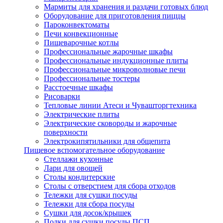
Мармиты для хранения и раздачи готовых блюд
Оборудование для приготовления пиццы
Пароконвектоматы
Печи конвекционные
Пищеварочные котлы
Профессиональные жарочные шкафы
Профессиональные индукционные плиты
Профессиональные микроволновые печи
Профессиональные тостеры
Расстоечные шкафы
Рисоварки
Тепловые линии Атеси и Чувашторгтехника
Электрические плиты
Электрические сковороды и жарочные
поверхности
Электрокипятильники для общепита
Пищевое вспомогательное оборудование
Стеллажи кухонные
Лари для овощей
Столы кондитерские
Столы с отверстием для сбора отходов
Тележки для сушки посуды
Тележки для сбора посуды
Сушки для досок/крышек
Полки для сушки посуды ПСП