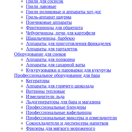
Грили для сосисок
Грили лавовые
Грили роликовые и аппараты хот-дог
Гриль-аппарат шаурма
Пончиковые аппараты
Фритюрницы для общепита
Чебуречницы, печи для картофеля
Шашлычницы, барбекю
Аппараты для приготовления фрикаделек
Аппараты для тарталеток
Оборудование для снеков
Аппараты для попкорна
Аппараты для сахарной ваты
Кукурузоварки и пароварки для кукурузы
Профессиональное оборудование для бара
Кегераторы
Аппараты для горячего шоколада
Витрины тепловые
Измельчители льда
Льдогенераторы для бара и магазина
Профессиональные блендеры
Профессиональные вафельницы
Профессиональные миксеры и измельчители
Сокоохладители и диспенсеры напитков
Фризеры для мягкого мороженого