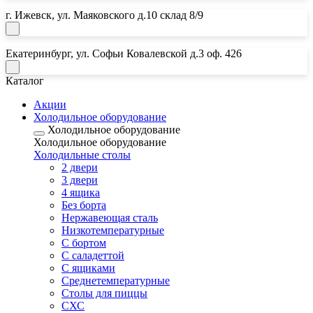
г. Ижевск, ул. Маяковского д.10 склад 8/9
Екатеринбург, ул. Софьи Ковалевской д.3 оф. 426
Каталог
Акции
Холодильное оборудование
Холодильное оборудование
Холодильное оборудование
Почта:
Холодильные столы
2 двери
horeca18@mail.ru
3 двери
Почта:
4 ящика
Без борта
horeca.e@mail.ru
Нержавеющая сталь
Низкотемпературные
С бортом
С саладеттой
С ящиками
Среднетемпературные
Столы для пиццы
СХС