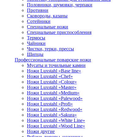
Половники, шумовки, черпаки
Противни
Сковороды, казаны
Сотейники
Специальные ножи
Специальные приспособления
Термосы
Чайники
Чистки, терки, прессы
Щипцы
Профессиональные поварские ножи
Мусаты и точильные камни
Ножи Luxstahl «Base line»
Ножи Luxstahl «Chef»
Ножи Luxstahl «Colour»
Ножи Luxstahl «Master»
Ножи Luxstahl «Medium»
Ножи Luxstahl «Palewood»
Ножи Luxstahl «Profi»
Ножи Luxstahl «Redwood»
Ножи Luxstahl «Sakura»
Ножи Luxstahl «White Line»
Ножи Luxstahl «Wood Line»
Ножи другие
Рубаки, топоры, ножницы