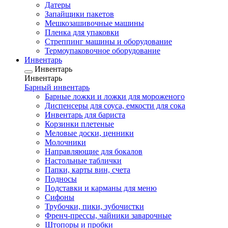
Датеры
Запайщики пакетов
Мешкозашивочные машины
Пленка для упаковки
Стреппинг машины и оборудование
Термоупаковочное оборудование
Инвентарь
Инвентарь
Инвентарь
Барный инвентарь
Барные ложки и ложки для мороженого
Диспенсеры для соуса, емкости для сока
Инвентарь для бариста
Корзинки плетеные
Меловые доски, ценники
Молочники
Направляющие для бокалов
Настольные таблички
Папки, карты вин, счета
Подносы
Подставки и карманы для меню
Сифоны
Трубочки, пики, зубочистки
Френч-прессы, чайники заварочные
Штопоры и пробки