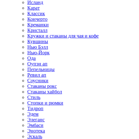
Исланд
Карат
Классик
Кончерто
Креманки
Кристалл
Кружки и стаканы для чая и кофе
Кувшины
Нью Бэлл
Нью-Йорк
Ода
Оупэн ап
Пепельницы
Ревил ап
Соусники
Стаканы рокс
Стаканы хайбол
Стиль
Стопки и рюмки
Тидроп
Эдем
Элеганс
Эмбаси
Энотека
Эскаль