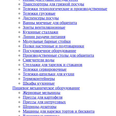
Транспортеры для грязной посуды
Тележки технологические и производственные
Тележки грузовые
Диспенсеры посуды
Ванны моечные для общепита
Зонты вентиляционные
Кухонные сталлажи
Линии раздачи питания
Модульные барные стойки
Полки настенные и подтоварники
Посудомоечное оборудование
Производственные столы для общепита
Смягчители воды
Стеллажи для тарелок и стаканов
Тележки сервировочные
Тележки-шпильки для кухни
Термоконтейнеры
Шкафы кухонные
Пищевое механическое оборудование
Жерновые мельницы
Прессы для картофеля
Прессы для цитрусовых
Шприцы-дозаторы
Машины для нарезки тортов и бисквита
Вакуумные шприцы