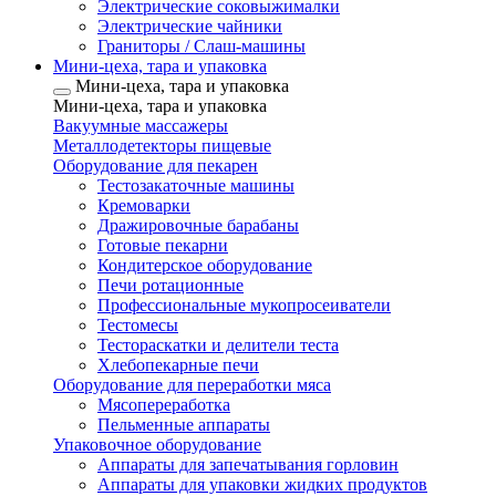
Электрические соковыжималки
Электрические чайники
Граниторы / Слаш-машины
Мини-цеха, тара и упаковка
Мини-цеха, тара и упаковка
Мини-цеха, тара и упаковка
Вакуумные массажеры
Металлодетекторы пищевые
Оборудование для пекарен
Тестозакаточные машины
Кремоварки
Дражировочные барабаны
Готовые пекарни
Кондитерское оборудование
Печи ротационные
Профессиональные мукопросеиватели
Тестомесы
Тестораскатки и делители теста
Хлебопекарные печи
Оборудование для переработки мяса
Мясопереработка
Пельменные аппараты
Упаковочное оборудование
Аппараты для запечатывания горловин
Аппараты для упаковки жидких продуктов