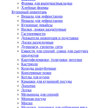
Формы для выпечки/выкладки
Хлебные формы
Кухонный инвентарь
Вешала для дефростации
Вешала для дефростации
Кухонные девайсы
Вилки, ложки раздаточные
Гастроемкости
Держатели инвентаря и подставки
Доски разделочные
Дуршлаги, грохоты, сита
Емкости для специй, совки для сыпучих
продуктов
Картофелемялки, толкушки, веселки
Кастрюли
Колоды разрубочные
Консервные ножи
Котлы для кухни
Крышки для кухонной посуды
Лопатки
Лотки
Мельницы для специй
Мерная посуда
Миски
Молотки, топорики для отбивания мяса