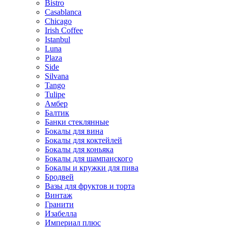
Bistro
Casablanca
Chicago
Irish Coffee
Istanbul
Luna
Plaza
Side
Silvana
Tango
Tulipe
Амбер
Балтик
Банки стеклянные
Бокалы для вина
Бокалы для коктейлей
Бокалы для коньяка
Бокалы для шампанского
Бокалы и кружки для пива
Бродвей
Вазы для фруктов и торта
Винтаж
Гранити
Изабелла
Империал плюс