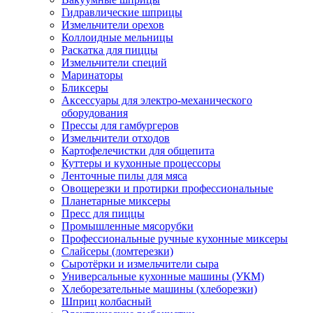
Гидравлические шприцы
Измельчители орехов
Коллоидные мельницы
Раскатка для пиццы
Измельчители специй
Маринаторы
Бликсеры
Аксессуары для электро-механического
оборудования
Прессы для гамбургеров
Измельчители отходов
Картофелечистки для общепита
Куттеры и кухонные процессоры
Ленточные пилы для мяса
Овощерезки и протирки профессиональные
Планетарные миксеры
Пресс для пиццы
Промышленные мясорубки
Профессиональные ручные кухонные миксеры
Слайсеры (ломтерезки)
Сыротёрки и измельчители сыра
Универсальные кухонные машины (УКМ)
Хлеборезательные машины (хлеборезки)
Шприц колбасный