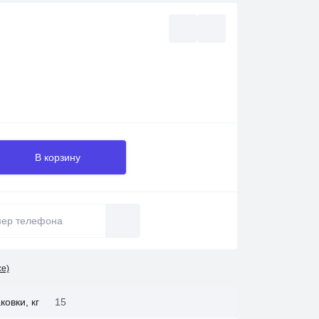
В корзину
се)
ковки, кг
15