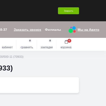
Закрыть
38-37
Заказать звонок
Филиалы
Мы на Авито
0
0
0
кабинет
сравнить
закладки
корзина
/500-11 (70933)
933)