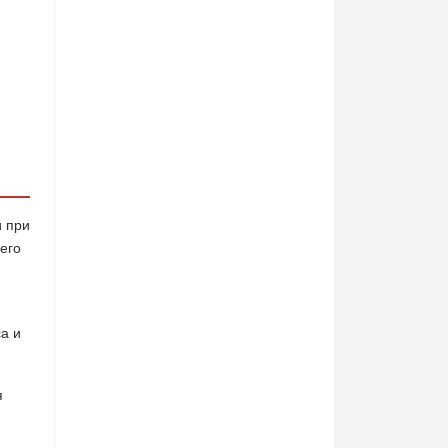
и при
его
а и
я