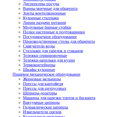
Диспенсеры посуды
Ванны моечные для общепита
Зонты вентиляционные
Кухонные сталлажи
Линии раздачи питания
Модульные барные стойки
Полки настенные и подтоварники
Посудомоечное оборудование
Производственные столы для общепита
Смягчители воды
Стеллажи для тарелок и стаканов
Тележки сервировочные
Тележки-шпильки для кухни
Термоконтейнеры
Шкафы кухонные
Пищевое механическое оборудование
Жерновые мельницы
Прессы для картофеля
Прессы для цитрусовых
Шприцы-дозаторы
Машины для нарезки тортов и бисквита
Вакуумные шприцы
Гидравлические шприцы
Измельчители орехов
Коллоидные мельницы