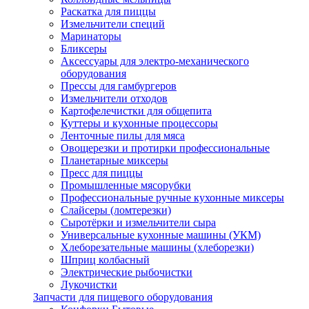
Раскатка для пиццы
Измельчители специй
Маринаторы
Бликсеры
Аксессуары для электро-механического
оборудования
Прессы для гамбургеров
Измельчители отходов
Картофелечистки для общепита
Куттеры и кухонные процессоры
Ленточные пилы для мяса
Овощерезки и протирки профессиональные
Планетарные миксеры
Пресс для пиццы
Промышленные мясорубки
Профессиональные ручные кухонные миксеры
Слайсеры (ломтерезки)
Сыротёрки и измельчители сыра
Универсальные кухонные машины (УКМ)
Хлеборезательные машины (хлеборезки)
Шприц колбасный
Электрические рыбочистки
Лукочистки
Запчасти для пищевого оборудования