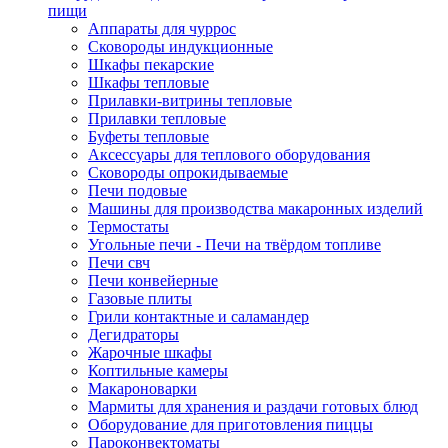
пищи
Аппараты для чуррос
Сковороды индукционные
Шкафы пекарские
Шкафы тепловые
Прилавки-витрины тепловые
Прилавки тепловые
Буфеты тепловые
Аксессуары для теплового оборудования
Сковороды опрокидываемые
Печи подовые
Машины для производства макаронных изделий
Термостаты
Угольные печи - Печи на твёрдом топливе
Печи свч
Печи конвейерные
Газовые плиты
Грили контактные и саламандер
Дегидраторы
Жарочные шкафы
Коптильные камеры
Макароноварки
Мармиты для хранения и раздачи готовых блюд
Оборудование для приготовления пиццы
Пароконвектоматы