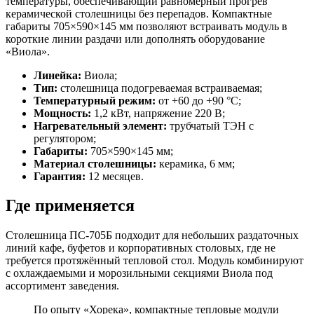
температуры, обеспечивающий равномерный прогрев
керамической столешницы без перепадов. Компактные
габариты 705×590×145 мм позволяют встраивать модуль в
короткие линии раздачи или дополнять оборудование
«Виола».
Линейка:
Виола;
Тип:
столешница подогреваемая встраиваемая;
Температурный режим:
от +60 до +90 °C;
Мощность:
1,2 кВт, напряжение 220 В;
Нагревательный элемент:
трубчатый ТЭН с
регулятором;
Габариты:
705×590×145 мм;
Материал столешницы:
керамика, 6 мм;
Гарантия:
12 месяцев.
Где применяется
Столешница ПС-705Б подходит для небольших раздаточных
линий кафе, буфетов и корпоративных столовых, где не
требуется протяжённый тепловой стол. Модуль комбинируют
с охлаждаемыми и морозильными секциями Виола под
ассортимент заведения.
По опыту «Хорека», компактные тепловые модули