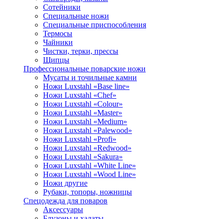
Сотейники
Специальные ножи
Специальные приспособления
Термосы
Чайники
Чистки, терки, прессы
Щипцы
Профессиональные поварские ножи
Мусаты и точильные камни
Ножи Luxstahl «Base line»
Ножи Luxstahl «Chef»
Ножи Luxstahl «Colour»
Ножи Luxstahl «Master»
Ножи Luxstahl «Medium»
Ножи Luxstahl «Palewood»
Ножи Luxstahl «Profi»
Ножи Luxstahl «Redwood»
Ножи Luxstahl «Sakura»
Ножи Luxstahl «White Line»
Ножи Luxstahl «Wood Line»
Ножи другие
Рубаки, топоры, ножницы
Спецодежда для поваров
Аксессуары
Блузоны и халаты