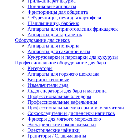
Гриль-аппарат шаурма
Пончиковые аппараты
Фритюрницы для общепита
Чебуречницы, печи для картофеля
Шашлычницы, барбекю
Аппараты для приготовления фрикаделек
Аппараты для тарталеток
Оборудование для снеков
Аппараты для попкорна
Аппараты для сахарной ваты
Кукурузоварки и пароварки для кукурузы
Профессиональное оборудование для бара
Кегераторы
Аппараты для горячего шоколада
Витрины тепловые
Измельчители льда
Льдогенераторы для бара и магазина
Профессиональные блендеры
Профессиональные вафельницы
Профессиональные миксеры и измельчители
Сокоохладители и диспенсеры напитков
Фризеры для мягкого мороженого
Электрические соковыжималки
Электрические чайники
Граниторы / Слаш-машины