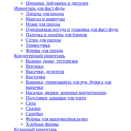
Ценники, бейджики и дисплеи
Инвентарь для фаст-фуда
Лопаты для пиццы
Мангал и шампуры
Ножи для пиццы
Одноразовая посуда и упаковка для фаст-фуда
Палочка и лопатка для блинов
Сетки для пиццы
Термосумки
Формы для пиццы
Кондитерский инвентарь
Валики, ножи, тесторезки
Венчики
Высечки, делители
Кисточки
Коврики, термозащита для рук, бумага для
выпечки
Насадки, мешки, воронки кондитерские
Подставки, крышки для торта
Сита
Скалки
Скребки
Формы для выпечки/выкладки
Хлебные формы
Кухонный инвентарь