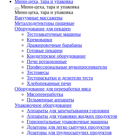
Мини-цеха, тара и упаковка
Мини-цеха, тара и упаковка
Мини-цеха, тара и упаковка
Вакуумные массажеры
Металлодетекторы пищевые
Оборудование для пекарен
Тестозакаточные машины
Кремоварки
Дражировочные барабаны
Готовые пекарни
Кондитерское оборудование
Печи ротационные
Профессиональные мукопросеиватели
Тестомесы
Тестораскатки и делители теста
Хлебопекарные печи
Оборудование для переработки мяса
Мясопереработка
Пельменные аппараты
Упаковочное оборудование
Аппараты для запечатывания горловин
Аппараты для упаковки жидких продуктов
Горизонтальные упаковочные машины
Дозаторы для легко сыпучих продуктов
Дозаторы для трудносыпучих продуктов