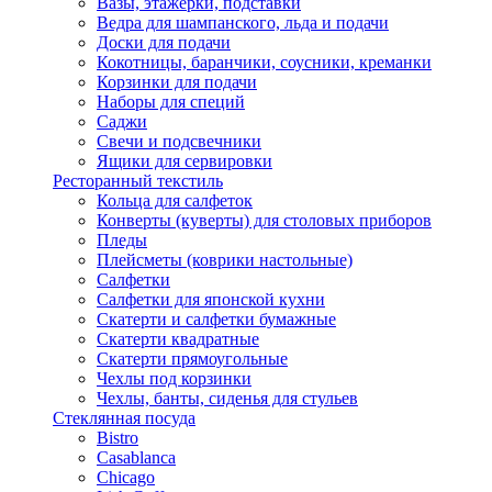
Вазы, этажерки, подставки
Ведра для шампанского, льда и подачи
Доски для подачи
Кокотницы, баранчики, соусники, креманки
Корзинки для подачи
Наборы для специй
Саджи
Свечи и подсвечники
Ящики для сервировки
Ресторанный текстиль
Кольца для салфеток
Конверты (куверты) для столовых приборов
Пледы
Плейсметы (коврики настольные)
Салфетки
Салфетки для японской кухни
Скатерти и салфетки бумажные
Скатерти квадратные
Скатерти прямоугольные
Чехлы под корзинки
Чехлы, банты, сиденья для стульев
Стеклянная посуда
Bistro
Casablanca
Chicago