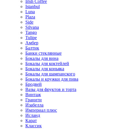
Irish Coffee
Istanbul
Luna
Plaza
Side
Silvana
Tango
Tulipe
Амбер
Балтик
Банки стеклянные
Бокалы для вина
Бокалы для коктейлей
Бокалы для коньяка
Бокалы для шампанского
Бокалы и кружки для пива
Бродвей
Вазы для фруктов и торта
Винтаж
Гранити
Изабелла
Империал плюс
Исланд
Карат
Классик