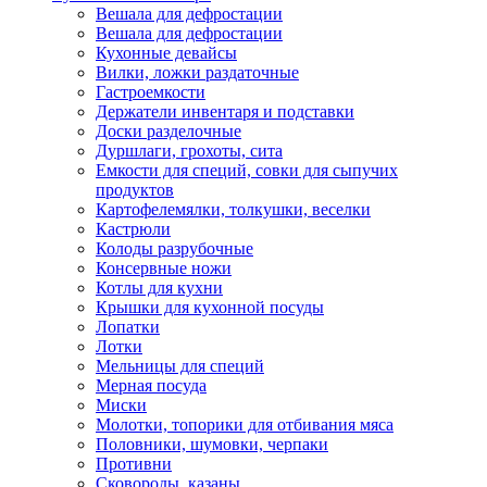
Вешала для дефростации
Вешала для дефростации
Кухонные девайсы
Вилки, ложки раздаточные
Гастроемкости
Держатели инвентаря и подставки
Доски разделочные
Дуршлаги, грохоты, сита
Емкости для специй, совки для сыпучих
продуктов
Картофелемялки, толкушки, веселки
Кастрюли
Колоды разрубочные
Консервные ножи
Котлы для кухни
Крышки для кухонной посуды
Лопатки
Лотки
Мельницы для специй
Мерная посуда
Миски
Молотки, топорики для отбивания мяса
Половники, шумовки, черпаки
Противни
Сковороды, казаны