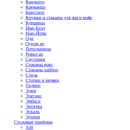
Кончерто
Креманки
Кристалл
Кружки и стаканы для чая и кофе
Кувшины
Нью Бэлл
Нью-Йорк
Ода
Оупэн ап
Пепельницы
Ревил ап
Соусники
Стаканы рокс
Стаканы хайбол
Стиль
Стопки и рюмки
Тидроп
Эдем
Элеганс
Эмбаси
Энотека
Эскаль
Эталон
Столовые приборы
Asti