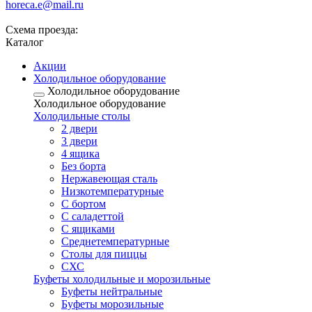
horeca.e@mail.ru
Схема проезда:
Каталог
Акции
Холодильное оборудование
Холодильное оборудование
Холодильное оборудование
Холодильные столы
2 двери
3 двери
4 ящика
Без борта
Нержавеющая сталь
Низкотемпературные
С бортом
С саладеттой
С ящиками
Среднетемпературные
Столы для пиццы
СХС
Буфеты холодильные и морозильные
Буфеты нейтральные
Буфеты морозильные