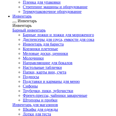
Пленка для упаковки
Стреппинг машины и оборудование
Термоупаковочное оборудование
Инвентарь
Инвентарь
Инвентарь
Барный инвентарь
Барные ложки и ложки для мороженого
Диспенсеры для соуса, емкости для сока
Инвентарь для бариста
Корзинки плетеные
Меловые доски, ценники
Молочники
Направляющие для бокалов
Настольные таблички
Папки, карты вин, счета
Подносы
Подставки и карманы для меню
Сифоны
Трубочки, пики, зубочистки
Френч-прессы, чайники заварочные
Штопоры и пробки
Инвентарь для магазинов
Шкафы для одежды
Лотки для теста