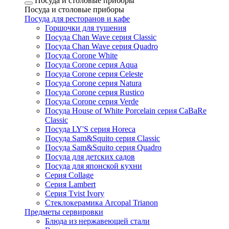
Посуда и столовые приборы
Посуда и столовые приборы
Посуда для ресторанов и кафе
Горшочки для тушения
Посуда Chan Wave серия Classic
Посуда Chan Wave серия Quadro
Посуда Corone White
Посуда Corone серия Aqua
Посуда Corone серия Celeste
Посуда Corone серия Natura
Посуда Corone серия Rustico
Посуда Corone серия Verde
Посуда House of White Porcelain серия CaBaRe
Classic
Посуда LY'S серия Horeca
Посуда Sam&Squito серия Classic
Посуда Sam&Squito серия Quadro
Посуда для детских садов
Посуда для японской кухни
Серия Collage
Серия Lambert
Серия Tvist Ivory
Стеклокерамика Arcopal Trianon
Предметы сервировки
Блюда из нержавеющей стали