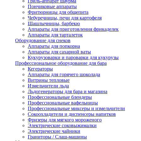
Гриль-аппарат шаурма
Пончиковые аппараты
Фритюрницы для общепита
Чебуречницы, печи для картофеля
Шашлычницы, барбекю
Аппараты для приготовления фрикаделек
Аппараты для тарталеток
Оборудование для снеков
Аппараты для попкорна
Аппараты для сахарной ваты
Кукурузоварки и пароварки для кукурузы
Профессиональное оборудование для бара
Кегераторы
Аппараты для горячего шоколада
Витрины тепловые
Измельчители льда
Льдогенераторы для бара и магазина
Профессиональные блендеры
Профессиональные вафельницы
Профессиональные миксеры и измельчители
Сокоохладители и диспенсеры напитков
Фризеры для мягкого мороженого
Электрические соковыжималки
Электрические чайники
Граниторы / Слаш-машины