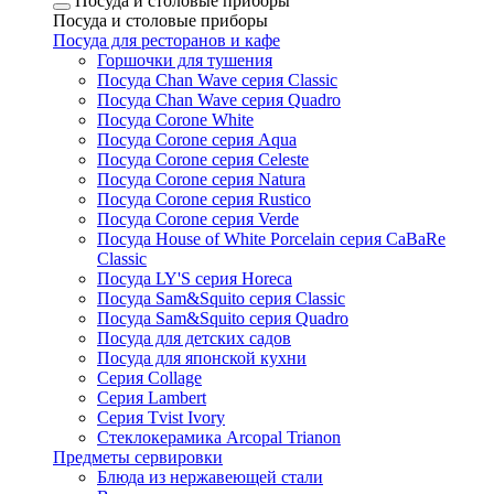
Посуда и столовые приборы
Посуда и столовые приборы
Посуда для ресторанов и кафе
Горшочки для тушения
Посуда Chan Wave серия Classic
Посуда Chan Wave серия Quadro
Посуда Corone White
Посуда Corone серия Aqua
Посуда Corone серия Celeste
Посуда Corone серия Natura
Посуда Corone серия Rustico
Посуда Corone серия Verde
Посуда House of White Porcelain серия CaBaRe
Classic
Посуда LY'S серия Horeca
Посуда Sam&Squito серия Classic
Посуда Sam&Squito серия Quadro
Посуда для детских садов
Посуда для японской кухни
Серия Collage
Серия Lambert
Серия Tvist Ivory
Стеклокерамика Arcopal Trianon
Предметы сервировки
Блюда из нержавеющей стали