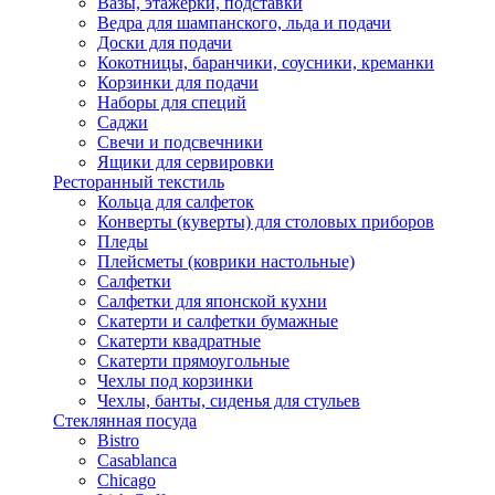
Вазы, этажерки, подставки
Ведра для шампанского, льда и подачи
Доски для подачи
Кокотницы, баранчики, соусники, креманки
Корзинки для подачи
Наборы для специй
Саджи
Свечи и подсвечники
Ящики для сервировки
Ресторанный текстиль
Кольца для салфеток
Конверты (куверты) для столовых приборов
Пледы
Плейсметы (коврики настольные)
Салфетки
Салфетки для японской кухни
Скатерти и салфетки бумажные
Скатерти квадратные
Скатерти прямоугольные
Чехлы под корзинки
Чехлы, банты, сиденья для стульев
Стеклянная посуда
Bistro
Casablanca
Chicago