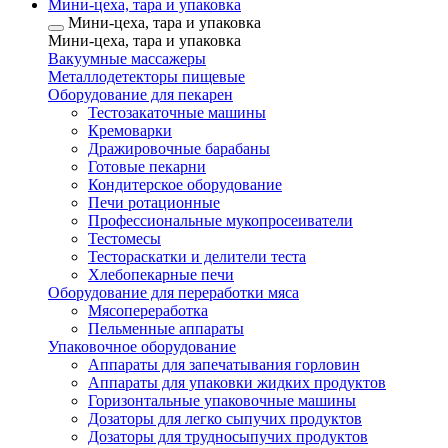
Мини-цеха, тара и упаковка
Мини-цеха, тара и упаковка
Мини-цеха, тара и упаковка
Вакуумные массажеры
Металлодетекторы пищевые
Оборудование для пекарен
Тестозакаточные машины
Кремоварки
Дражировочные барабаны
Готовые пекарни
Кондитерское оборудование
Печи ротационные
Профессиональные мукопросеиватели
Тестомесы
Тестораскатки и делители теста
Хлебопекарные печи
Оборудование для переработки мяса
Мясопереработка
Пельменные аппараты
Упаковочное оборудование
Аппараты для запечатывания горловин
Аппараты для упаковки жидких продуктов
Горизонтальные упаковочные машины
Дозаторы для легко сыпучих продуктов
Дозаторы для трудносыпучих продуктов