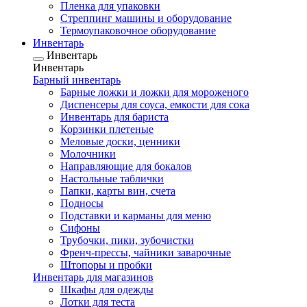
Пленка для упаковки
Стреппинг машины и оборудование
Термоупаковочное оборудование
Инвентарь
Инвентарь
Инвентарь
Барный инвентарь
Барные ложки и ложки для мороженого
Диспенсеры для соуса, емкости для сока
Инвентарь для бариста
Корзинки плетеные
Меловые доски, ценники
Молочники
Направляющие для бокалов
Настольные таблички
Папки, карты вин, счета
Подносы
Подставки и карманы для меню
Сифоны
Трубочки, пики, зубочистки
Френч-прессы, чайники заварочные
Штопоры и пробки
Инвентарь для магазинов
Шкафы для одежды
Лотки для теста