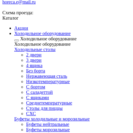
horeca.e@mail.ru
Схема проезда:
Каталог
Акции
Холодильное оборудование
Холодильное оборудование
Холодильное оборудование
Холодильные столы
2 двери
3 двери
4 ящика
Без борта
Нержавеющая сталь
Низкотемпературные
С бортом
С саладеттой
С ящиками
Среднетемпературные
Столы для пиццы
СХС
Буфеты холодильные и морозильные
Буфеты нейтральные
Буфеты морозильные