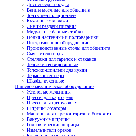
Диспенсеры посуды
Ванны моечные для общепита
Зонты вентиляционные
Кухонные сталлажи
Линии раздачи питания
Модульные барные стойки
Полки настенные и подтоварники
Посудомоечное оборудование
Производственные столы для общепита
Смягчители воды
Стеллажи для тарелок и стаканов
Тележки сервировочные
Тележки-шпильки для кухни
Термоконтейнеры
Шкафы кухонные
Пищевое механическое оборудование
Жерновые мельницы
Прессы для картофеля
Прессы для цитрусовых
Шприцы-дозаторы
Машины для нарезки тортов и бисквита
Вакуумные шприцы
Гидравлические шприцы
Измельчители орехов
Коллоидные мельницы