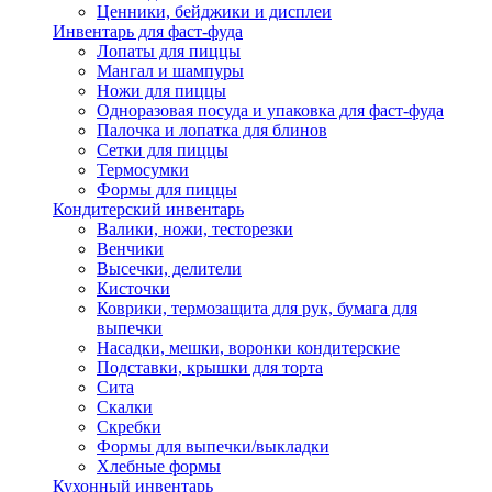
Ценники, бейджики и дисплеи
Инвентарь для фаст-фуда
Лопаты для пиццы
Мангал и шампуры
Ножи для пиццы
Одноразовая посуда и упаковка для фаст-фуда
Палочка и лопатка для блинов
Сетки для пиццы
Термосумки
Формы для пиццы
Кондитерский инвентарь
Валики, ножи, тесторезки
Венчики
Высечки, делители
Кисточки
Коврики, термозащита для рук, бумага для
выпечки
Насадки, мешки, воронки кондитерские
Подставки, крышки для торта
Сита
Скалки
Скребки
Формы для выпечки/выкладки
Хлебные формы
Кухонный инвентарь