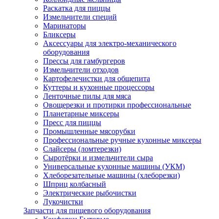
Раскатка для пиццы
Измельчители специй
Маринаторы
Бликсеры
Аксессуары для электро-механического
оборудования
Прессы для гамбургеров
Измельчители отходов
Картофелечистки для общепита
Куттеры и кухонные процессоры
Ленточные пилы для мяса
Овощерезки и протирки профессиональные
Планетарные миксеры
Пресс для пиццы
Промышленные мясорубки
Профессиональные ручные кухонные миксеры
Слайсеры (ломтерезки)
Сыротёрки и измельчители сыра
Универсальные кухонные машины (УКМ)
Хлеборезательные машины (хлеборезки)
Шприц колбасный
Электрические рыбочистки
Лукочистки
Запчасти для пищевого оборудования