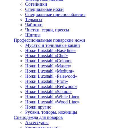
Сотейники
Специальные ножи
Специальные приспособления
Термосы
Чайники
Чистки, терки, прессы
Щипцы
Профессиональные поварские ножи
Мусаты и точильные камни
Ножи Luxstahl «Base line»
Ножи Luxstahl «Chef»
Ножи Luxstahl «Colour»
Ножи Luxstahl «Master»
Ножи Luxstahl «Medium»
Ножи Luxstahl «Palewood»
Ножи Luxstahl «Profi»
Ножи Luxstahl «Redwood»
Ножи Luxstahl «Sakura»
Ножи Luxstahl «White Line»
Ножи Luxstahl «Wood Line»
Ножи другие
Рубаки, топоры, ножницы
Спецодежда для поваров
Аксессуары
Блузоны и халаты