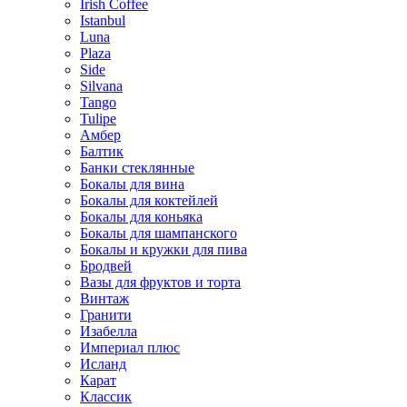
Irish Coffee
Istanbul
Luna
Plaza
Side
Silvana
Tango
Tulipe
Амбер
Балтик
Банки стеклянные
Бокалы для вина
Бокалы для коктейлей
Бокалы для коньяка
Бокалы для шампанского
Бокалы и кружки для пива
Бродвей
Вазы для фруктов и торта
Винтаж
Гранити
Изабелла
Империал плюс
Исланд
Карат
Классик