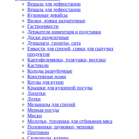
Вешала для дефростации
Вешала для дефростации
Кухонные девайсы
Вилки, ложки раздаточные
Гастроемкости
Держатели инвентаря и подставки
Доски разделочные
Дуршлаги, грохоты, сита
Емкости для специй, совки для сыпучих
продуктов
Картофелемялки, толкушки, веселки
Кастрюли
Колоды разрубочные
Консервные ножи
Котлы для кухни
Крышки для кухонной посуды
Лопатки
Лотки
Мельницы для специй
Мерная посуда
Миски
Молотки, топорики для отбивания мяса
Половники, шумовки, черпаки
Противни
Сковороды, казаны