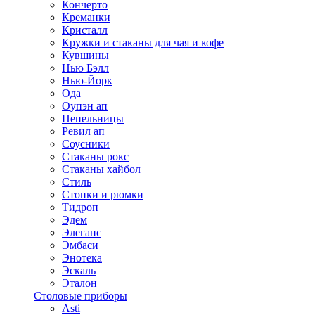
Кончерто
Креманки
Кристалл
Кружки и стаканы для чая и кофе
Кувшины
Нью Бэлл
Нью-Йорк
Ода
Оупэн ап
Пепельницы
Ревил ап
Соусники
Стаканы рокс
Стаканы хайбол
Стиль
Стопки и рюмки
Тидроп
Эдем
Элеганс
Эмбаси
Энотека
Эскаль
Эталон
Столовые приборы
Asti