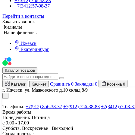
+7(912) 756-38-83
+7(3412)57-08-37
Перейти в контакты
Заказать звонок
Филиалы
Наши филиалы:
Ижевск
Екатеринбург
Мы на Авито
Каталог товаров
Сравнить
0
Закладки
0
Каталог
Кабинет
Корзина
0
г. Ижевск, ул. Маяковского д.10 склад 8/9
Телефоны:
+7(912) 856-38-37
+7(912) 756-38-83
+7(3412)57-08-3
Время работы:
Понедельник-Пятница
с 9.00 - 17.00
Суббота, Воскресенье - Выходной
Схема проезда: