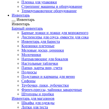
Пленка для упаковки
Стреппинг машины и оборудование
Термоупаковочное оборудование
Инвентарь
Инвентарь
Инвентарь
Барный инвентарь
Барные ложки и ложки для мороженого
Диспенсеры для соуса, емкости для сока
Инвентарь для бариста
Корзинки плетеные
Меловые доски, ценники
Молочники
Направляющие для бокалов
Настольные таблички
Папки, карты вин, счета
Подносы
Подставки и карманы для меню
Сифоны
Трубочки, пики, зубочистки
Френч-прессы, чайники заварочные
Штопоры и пробки
Инвентарь для магазинов
Шкафы для одежды
Лотки для теста