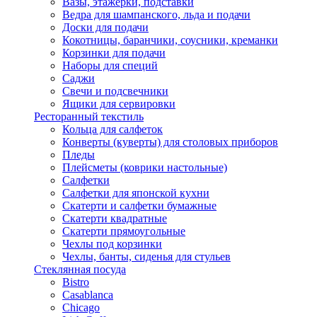
Вазы, этажерки, подставки
Ведра для шампанского, льда и подачи
Доски для подачи
Кокотницы, баранчики, соусники, креманки
Корзинки для подачи
Наборы для специй
Саджи
Свечи и подсвечники
Ящики для сервировки
Ресторанный текстиль
Кольца для салфеток
Конверты (куверты) для столовых приборов
Пледы
Плейсметы (коврики настольные)
Салфетки
Салфетки для японской кухни
Скатерти и салфетки бумажные
Скатерти квадратные
Скатерти прямоугольные
Чехлы под корзинки
Чехлы, банты, сиденья для стульев
Стеклянная посуда
Bistro
Casablanca
Chicago