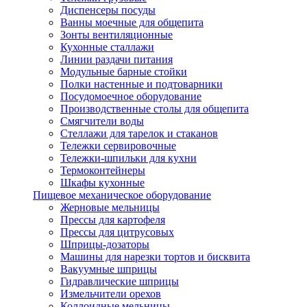
Диспенсеры посуды
Ванны моечные для общепита
Зонты вентиляционные
Кухонные сталлажи
Линии раздачи питания
Модульные барные стойки
Полки настенные и подтоварники
Посудомоечное оборудование
Производственные столы для общепита
Смягчители воды
Стеллажи для тарелок и стаканов
Тележки сервировочные
Тележки-шпильки для кухни
Термоконтейнеры
Шкафы кухонные
Пищевое механическое оборудование
Жерновые мельницы
Прессы для картофеля
Прессы для цитрусовых
Шприцы-дозаторы
Машины для нарезки тортов и бисквита
Вакуумные шприцы
Гидравлические шприцы
Измельчители орехов
Коллоидные мельницы