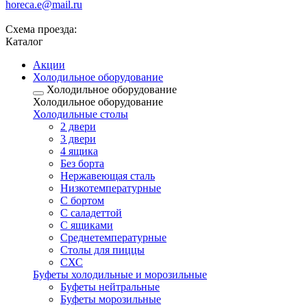
horeca.e@mail.ru
Схема проезда:
Каталог
Акции
Холодильное оборудование
Холодильное оборудование
Холодильное оборудование
Холодильные столы
2 двери
3 двери
4 ящика
Без борта
Нержавеющая сталь
Низкотемпературные
С бортом
С саладеттой
С ящиками
Среднетемпературные
Столы для пиццы
СХС
Буфеты холодильные и морозильные
Буфеты нейтральные
Буфеты морозильные