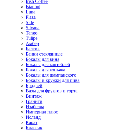
Irish Coffee
Istanbul
Luna
Plaza
Side
Silvana
Tango
Tulipe
Амбер
Балтик
Банки стеклянные
Бокалы для вина
Бокалы для коктейлей
Бокалы для коньяка
Бокалы для шампанского
Бокалы и кружки для пива
Бродвей
Вазы для фруктов и торта
Винтаж
Гранити
Изабелла
Империал плюс
Исланд
Карат
Классик