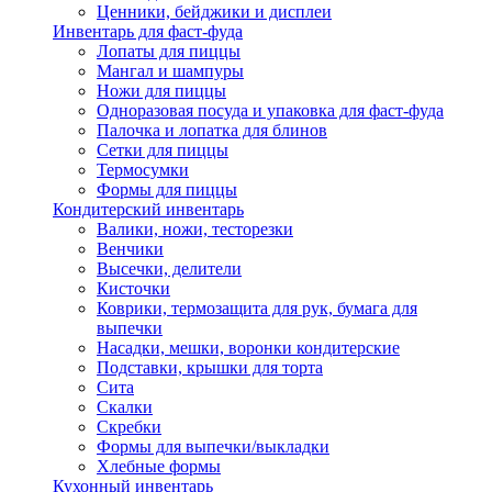
Ценники, бейджики и дисплеи
Инвентарь для фаст-фуда
Лопаты для пиццы
Мангал и шампуры
Ножи для пиццы
Одноразовая посуда и упаковка для фаст-фуда
Палочка и лопатка для блинов
Сетки для пиццы
Термосумки
Формы для пиццы
Кондитерский инвентарь
Валики, ножи, тесторезки
Венчики
Высечки, делители
Кисточки
Коврики, термозащита для рук, бумага для
выпечки
Насадки, мешки, воронки кондитерские
Подставки, крышки для торта
Сита
Скалки
Скребки
Формы для выпечки/выкладки
Хлебные формы
Кухонный инвентарь