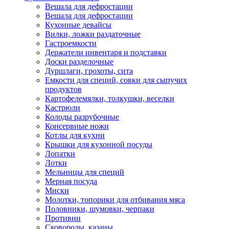
Вешала для дефростации
Вешала для дефростации
Кухонные девайсы
Вилки, ложки раздаточные
Гастроемкости
Держатели инвентаря и подставки
Доски разделочные
Дуршлаги, грохоты, сита
Емкости для специй, совки для сыпучих
продуктов
Картофелемялки, толкушки, веселки
Кастрюли
Колоды разрубочные
Консервные ножи
Котлы для кухни
Крышки для кухонной посуды
Лопатки
Лотки
Мельницы для специй
Мерная посуда
Миски
Молотки, топорики для отбивания мяса
Половники, шумовки, черпаки
Противни
Сковороды, казаны