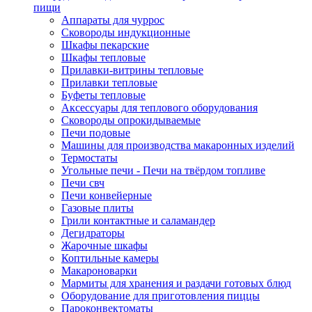
пищи
Аппараты для чуррос
Сковороды индукционные
Шкафы пекарские
Шкафы тепловые
Прилавки-витрины тепловые
Прилавки тепловые
Буфеты тепловые
Аксессуары для теплового оборудования
Сковороды опрокидываемые
Печи подовые
Машины для производства макаронных изделий
Термостаты
Угольные печи - Печи на твёрдом топливе
Печи свч
Печи конвейерные
Газовые плиты
Грили контактные и саламандер
Дегидраторы
Жарочные шкафы
Коптильные камеры
Макароноварки
Мармиты для хранения и раздачи готовых блюд
Оборудование для приготовления пиццы
Пароконвектоматы