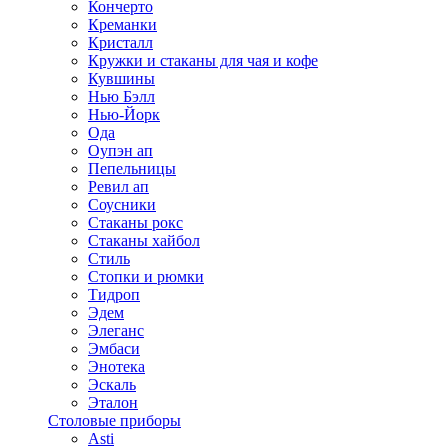
Кончерто
Креманки
Кристалл
Кружки и стаканы для чая и кофе
Кувшины
Нью Бэлл
Нью-Йорк
Ода
Оупэн ап
Пепельницы
Ревил ап
Соусники
Стаканы рокс
Стаканы хайбол
Стиль
Стопки и рюмки
Тидроп
Эдем
Элеганс
Эмбаси
Энотека
Эскаль
Эталон
Столовые приборы
Asti