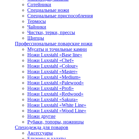
Сотейники
Специальные ножи
Специальные приспособления
Термосы
Чайники
Чистки, терки, прессы
Щипцы
Профессиональные поварские ножи
Мусаты и точильные камни
Ножи Luxstahl «Base line»
Ножи Luxstahl «Chef»
Ножи Luxstahl «Colour»
Ножи Luxstahl «Master»
Ножи Luxstahl «Medium»
Ножи Luxstahl «Palewood»
Ножи Luxstahl «Profi»
Ножи Luxstahl «Redwood»
Ножи Luxstahl «Sakura»
Ножи Luxstahl «White Line»
Ножи Luxstahl «Wood Line»
Ножи другие
Рубаки, топоры, ножницы
Спецодежда для поваров
Аксессуары
Блузоны и халаты