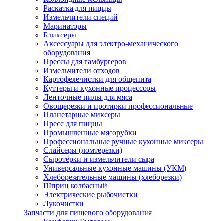
Раскатка для пиццы
Измельчители специй
Маринаторы
Бликсеры
Аксессуары для электро-механического
оборудования
Прессы для гамбургеров
Измельчители отходов
Картофелечистки для общепита
Куттеры и кухонные процессоры
Ленточные пилы для мяса
Овощерезки и протирки профессиональные
Планетарные миксеры
Пресс для пиццы
Промышленные мясорубки
Профессиональные ручные кухонные миксеры
Слайсеры (ломтерезки)
Сыротёрки и измельчители сыра
Универсальные кухонные машины (УКМ)
Хлеборезательные машины (хлеборезки)
Шприц колбасный
Электрические рыбочистки
Лукочистки
Запчасти для пищевого оборудования