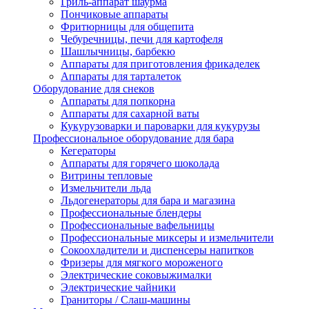
Гриль-аппарат шаурма
Пончиковые аппараты
Фритюрницы для общепита
Чебуречницы, печи для картофеля
Шашлычницы, барбекю
Аппараты для приготовления фрикаделек
Аппараты для тарталеток
Оборудование для снеков
Аппараты для попкорна
Аппараты для сахарной ваты
Кукурузоварки и пароварки для кукурузы
Профессиональное оборудование для бара
Кегераторы
Аппараты для горячего шоколада
Витрины тепловые
Измельчители льда
Льдогенераторы для бара и магазина
Профессиональные блендеры
Профессиональные вафельницы
Профессиональные миксеры и измельчители
Сокоохладители и диспенсеры напитков
Фризеры для мягкого мороженого
Электрические соковыжималки
Электрические чайники
Граниторы / Слаш-машины