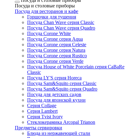
Посуда и столовые приборы
Посуда и столовые приборы
Посуда для ресторанов и кафе
Горшочки для тушения
Посуда Chan Wave серия Classic
Посуда Chan Wave серия Quadro
Посуда Corone White
Посуда Corone серия Aqua
Посуда Corone серия Celeste
Посуда Corone серия Natura
Посуда Corone серия Rustico
Посуда Corone серия Verde
Посуда House of White Porcelain серия CaBaRe
Classic
Посуда LY'S серия Horeca
Посуда Sam&Squito серия Classic
Посуда Sam&Squito серия Quadro
Посуда для детских садов
Посуда для японской кухни
Серия Collage
Серия Lambert
Серия Tvist Ivory
Стеклокерамика Arcopal Trianon
Предметы сервировки
Блюда из нержавеющей стали