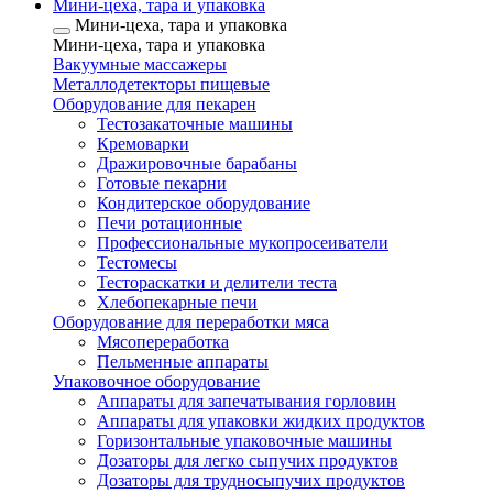
Мини-цеха, тара и упаковка
Мини-цеха, тара и упаковка
Мини-цеха, тара и упаковка
Вакуумные массажеры
Металлодетекторы пищевые
Оборудование для пекарен
Тестозакаточные машины
Кремоварки
Дражировочные барабаны
Готовые пекарни
Кондитерское оборудование
Печи ротационные
Профессиональные мукопросеиватели
Тестомесы
Тестораскатки и делители теста
Хлебопекарные печи
Оборудование для переработки мяса
Мясопереработка
Пельменные аппараты
Упаковочное оборудование
Аппараты для запечатывания горловин
Аппараты для упаковки жидких продуктов
Горизонтальные упаковочные машины
Дозаторы для легко сыпучих продуктов
Дозаторы для трудносыпучих продуктов