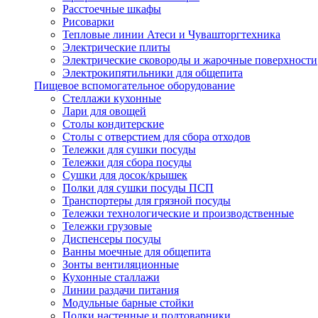
Расстоечные шкафы
Рисоварки
Тепловые линии Атеси и Чувашторгтехника
Электрические плиты
Электрические сковороды и жарочные поверхности
Электрокипятильники для общепита
Пищевое вспомогательное оборудование
Стеллажи кухонные
Лари для овощей
Столы кондитерские
Столы с отверстием для сбора отходов
Тележки для сушки посуды
Тележки для сбора посуды
Сушки для досок/крышек
Полки для сушки посуды ПСП
Транспортеры для грязной посуды
Тележки технологические и производственные
Тележки грузовые
Диспенсеры посуды
Ванны моечные для общепита
Зонты вентиляционные
Кухонные сталлажи
Линии раздачи питания
Модульные барные стойки
Полки настенные и подтоварники