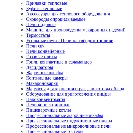
Прилавки тепловые
Буфеты тепловые
Аксессуары для теплового оборудования
Сковороды опрокидываемые
Печи подовые
Машины для производства макаронных изделий
Термостаты
Угольные печи - Печи на твёрдом топливе
Печи свч
Печи конвейерные
Газовые плиты
Грили контактные и саламандер
Дегидраторы
Жарочные шкафы
Коптильные камеры
Макароноварки
Мармиты для хранения и раздачи готовых блюд
Оборудование для приготовления пиццы
Пароконвектоматы
Печи конвекционные
Пищеварочные котлы
Профессиональные жарочные шкафы
Профессиональные индукционные плиты
Профессиональные микроволновые печи
Профессиональные тостеры