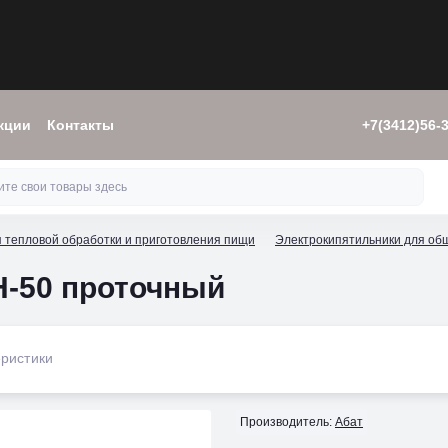
кции
Контакты
+7(3412)56-
 тепловой обработки и приготовления пищи
Электрокипятильники для об
Н-50 проточный
ристики
Производитель:
Абат