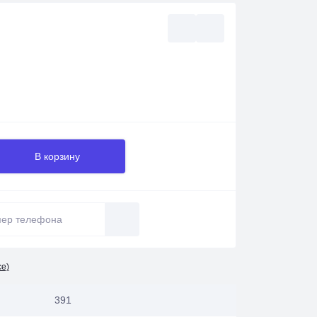
В корзину
се)
391