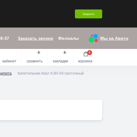
Закрыть
38-37
Заказать звонок
Филиалы
Мы на Авито
0
0
0
кабинет
сравнить
закладки
корзина
щепита
Кипятильник Абат КЭН-50 проточный