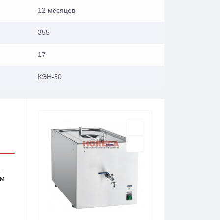
12 месяцев
355
17
КЭН-50
,
ом