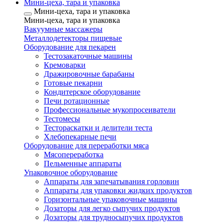
Мини-цеха, тара и упаковка
Мини-цеха, тара и упаковка
Мини-цеха, тара и упаковка
Вакуумные массажеры
Металлодетекторы пищевые
Оборудование для пекарен
Тестозакаточные машины
Кремоварки
Дражировочные барабаны
Готовые пекарни
Кондитерское оборудование
Печи ротационные
Профессиональные мукопросеиватели
Тестомесы
Тестораскатки и делители теста
Хлебопекарные печи
Оборудование для переработки мяса
Мясопереработка
Пельменные аппараты
Упаковочное оборудование
Аппараты для запечатывания горловин
Аппараты для упаковки жидких продуктов
Горизонтальные упаковочные машины
Дозаторы для легко сыпучих продуктов
Дозаторы для трудносыпучих продуктов