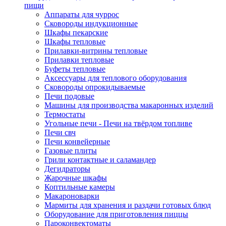
пищи
Аппараты для чуррос
Сковороды индукционные
Шкафы пекарские
Шкафы тепловые
Прилавки-витрины тепловые
Прилавки тепловые
Буфеты тепловые
Аксессуары для теплового оборудования
Сковороды опрокидываемые
Печи подовые
Машины для производства макаронных изделий
Термостаты
Угольные печи - Печи на твёрдом топливе
Печи свч
Печи конвейерные
Газовые плиты
Грили контактные и саламандер
Дегидраторы
Жарочные шкафы
Коптильные камеры
Макароноварки
Мармиты для хранения и раздачи готовых блюд
Оборудование для приготовления пиццы
Пароконвектоматы