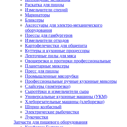
Раскатка для пиццы
Измельчители специй
Маринаторы
Бликсеры
Аксессуары для электро-механического
оборудования
Прессы для гамбургеров
Измельчители отходов
Картофелечистки для общепита
Куттеры и кухонные процессоры
Ленточные пилы для мяса
Овощерезки и протирки профессиональные
Планетарные миксеры
Пресс для пиццы
Промышленные мясорубки
Профессиональные ручные кухонные миксеры
Слайсеры (ломтерезки)
Сыротёрки и измельчители сыра
Универсальные кухонные машины (УКМ)
Хлеборезательные машины (хлеборезки)
Шприц колбасный
Электрические рыбочистки
Лукочистки
Запчасти для пищевого оборудования