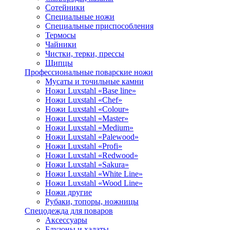
Сотейники
Специальные ножи
Специальные приспособления
Термосы
Чайники
Чистки, терки, прессы
Щипцы
Профессиональные поварские ножи
Мусаты и точильные камни
Ножи Luxstahl «Base line»
Ножи Luxstahl «Chef»
Ножи Luxstahl «Colour»
Ножи Luxstahl «Master»
Ножи Luxstahl «Medium»
Ножи Luxstahl «Palewood»
Ножи Luxstahl «Profi»
Ножи Luxstahl «Redwood»
Ножи Luxstahl «Sakura»
Ножи Luxstahl «White Line»
Ножи Luxstahl «Wood Line»
Ножи другие
Рубаки, топоры, ножницы
Спецодежда для поваров
Аксессуары
Блузоны и халаты