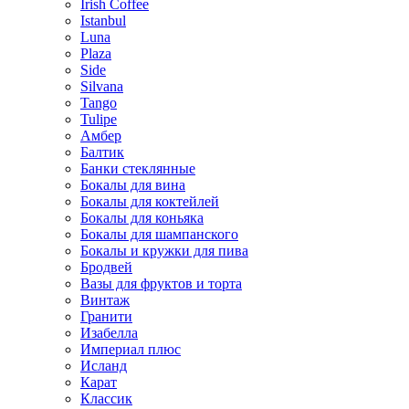
Irish Coffee
Istanbul
Luna
Plaza
Side
Silvana
Tango
Tulipe
Амбер
Балтик
Банки стеклянные
Бокалы для вина
Бокалы для коктейлей
Бокалы для коньяка
Бокалы для шампанского
Бокалы и кружки для пива
Бродвей
Вазы для фруктов и торта
Винтаж
Гранити
Изабелла
Империал плюс
Исланд
Карат
Классик