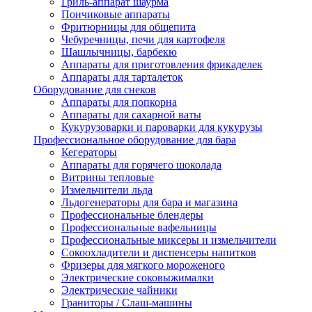
Гриль-аппарат шаурма
Пончиковые аппараты
Фритюрницы для общепита
Чебуречницы, печи для картофеля
Шашлычницы, барбекю
Аппараты для приготовления фрикаделек
Аппараты для тарталеток
Оборудование для снеков
Аппараты для попкорна
Аппараты для сахарной ваты
Кукурузоварки и пароварки для кукурузы
Профессиональное оборудование для бара
Кегераторы
Аппараты для горячего шоколада
Витрины тепловые
Измельчители льда
Льдогенераторы для бара и магазина
Профессиональные блендеры
Профессиональные вафельницы
Профессиональные миксеры и измельчители
Сокоохладители и диспенсеры напитков
Фризеры для мягкого мороженого
Электрические соковыжималки
Электрические чайники
Граниторы / Слаш-машины