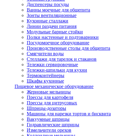
Диспенсеры посуды
Ванны моечные для общепита
Зонты вентиляционные
Кухонные сталлажи
Линии раздачи питания
Модульные барные стойки
Полки настенные и подтоварники
Посудомоечное оборудование
Производственные столы для общепита
Смягчители воды
Стеллажи для тарелок и стаканов
Тележки сервировочные
Тележки-шпильки для кухни
Термоконтейнеры
Шкафы кухонные
Пищевое механическое оборудование
Жерновые мельницы
Прессы для картофеля
Прессы для цитрусовых
Шприцы-дозаторы
Машины для нарезки тортов и бисквита
Вакуумные шприцы
Гидравлические шприцы
Измельчители орехов
Коллоидные мельницы