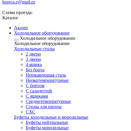
horeca.e@mail.ru
Схема проезда:
Каталог
Акции
Холодильное оборудование
Холодильное оборудование
Холодильное оборудование
Холодильные столы
2 двери
3 двери
4 ящика
Без борта
Нержавеющая сталь
Низкотемпературные
С бортом
С саладеттой
С ящиками
Среднетемпературные
Столы для пиццы
СХС
Буфеты холодильные и морозильные
Буфеты нейтральные
Буфеты морозильные