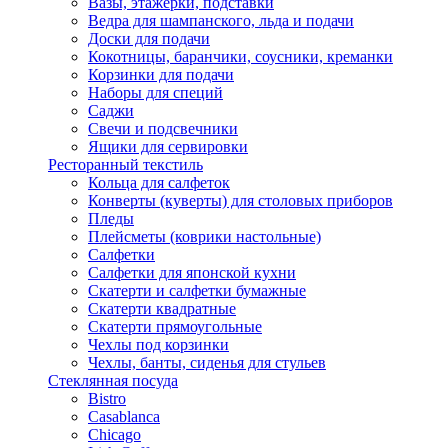
Вазы, этажерки, подставки
Ведра для шампанского, льда и подачи
Доски для подачи
Кокотницы, баранчики, соусники, креманки
Корзинки для подачи
Наборы для специй
Саджи
Свечи и подсвечники
Ящики для сервировки
Ресторанный текстиль
Кольца для салфеток
Конверты (куверты) для столовых приборов
Пледы
Плейсметы (коврики настольные)
Салфетки
Салфетки для японской кухни
Скатерти и салфетки бумажные
Скатерти квадратные
Скатерти прямоугольные
Чехлы под корзинки
Чехлы, банты, сиденья для стульев
Стеклянная посуда
Bistro
Casablanca
Chicago