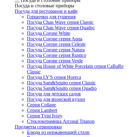
Посуда и столовые приборы
Посуда и столовые приборы
Посуда для ресторанов и кафе
Горшочки для тушения
Посуда Chan Wave серия Classic
Посуда Chan Wave серия Quadro
Посуда Corone White
Посуда Corone серия Aqua
Посуда Corone серия Celeste
Посуда Corone серия Natura
Посуда Corone серия Rustico
Посуда Corone серия Verde
Посуда House of White Porcelain серия CaBaRe
Classic
Посуда LY'S серия Horeca
Посуда Sam&Squito серия Classic
Посуда Sam&Squito серия Quadro
Посуда для детских садов
Посуда для японской кухни
Серия Collage
Серия Lambert
Серия Tvist Ivory
Стеклокерамика Arcopal Trianon
Предметы сервировки
Блюда из нержавеющей стали