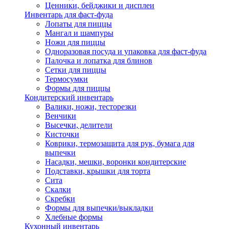
Ценники, бейджики и дисплеи
Инвентарь для фаст-фуда
Лопаты для пиццы
Мангал и шампуры
Ножи для пиццы
Одноразовая посуда и упаковка для фаст-фуда
Палочка и лопатка для блинов
Сетки для пиццы
Термосумки
Формы для пиццы
Кондитерский инвентарь
Валики, ножи, тесторезки
Венчики
Высечки, делители
Кисточки
Коврики, термозащита для рук, бумага для
выпечки
Насадки, мешки, воронки кондитерские
Подставки, крышки для торта
Сита
Скалки
Скребки
Формы для выпечки/выкладки
Хлебные формы
Кухонный инвентарь