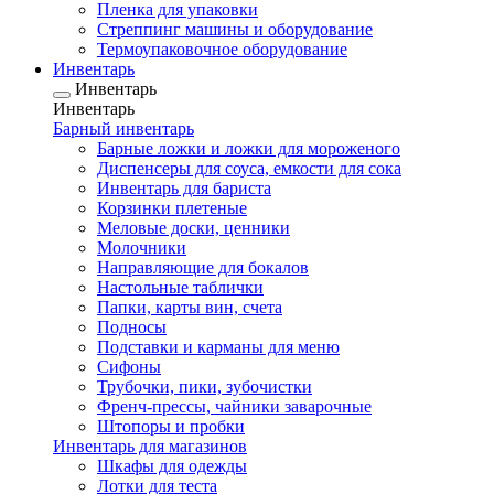
Пленка для упаковки
Стреппинг машины и оборудование
Термоупаковочное оборудование
Инвентарь
Инвентарь
Инвентарь
Барный инвентарь
Барные ложки и ложки для мороженого
Диспенсеры для соуса, емкости для сока
Инвентарь для бариста
Корзинки плетеные
Меловые доски, ценники
Молочники
Направляющие для бокалов
Настольные таблички
Папки, карты вин, счета
Подносы
Подставки и карманы для меню
Сифоны
Трубочки, пики, зубочистки
Френч-прессы, чайники заварочные
Штопоры и пробки
Инвентарь для магазинов
Шкафы для одежды
Лотки для теста