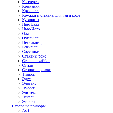
Кончерто
Креманки
Кристалл
Кружки и стаканы для чая и кофе
Кувшины
Нью Бэлл
Нью-Йорк
Ода
Оупэн ап
Пепельницы
Ревил ап
Соусники
Стаканы рокс
Стаканы хайбол
Стиль
Стопки и рюмки
Тидроп
Эдем
Элеганс
Эмбаси
Энотека
Эскаль
Эталон
Столовые приборы
Asti