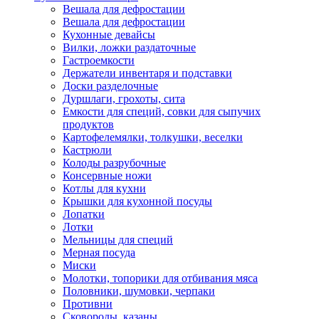
Вешала для дефростации
Вешала для дефростации
Кухонные девайсы
Вилки, ложки раздаточные
Гастроемкости
Держатели инвентаря и подставки
Доски разделочные
Дуршлаги, грохоты, сита
Емкости для специй, совки для сыпучих
продуктов
Картофелемялки, толкушки, веселки
Кастрюли
Колоды разрубочные
Консервные ножи
Котлы для кухни
Крышки для кухонной посуды
Лопатки
Лотки
Мельницы для специй
Мерная посуда
Миски
Молотки, топорики для отбивания мяса
Половники, шумовки, черпаки
Противни
Сковороды, казаны