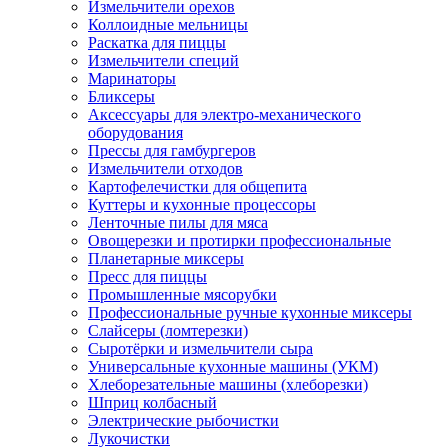
Измельчители орехов
Коллоидные мельницы
Раскатка для пиццы
Измельчители специй
Маринаторы
Бликсеры
Аксессуары для электро-механического
оборудования
Прессы для гамбургеров
Измельчители отходов
Картофелечистки для общепита
Куттеры и кухонные процессоры
Ленточные пилы для мяса
Овощерезки и протирки профессиональные
Планетарные миксеры
Пресс для пиццы
Промышленные мясорубки
Профессиональные ручные кухонные миксеры
Слайсеры (ломтерезки)
Сыротёрки и измельчители сыра
Универсальные кухонные машины (УКМ)
Хлеборезательные машины (хлеборезки)
Шприц колбасный
Электрические рыбочистки
Лукочистки