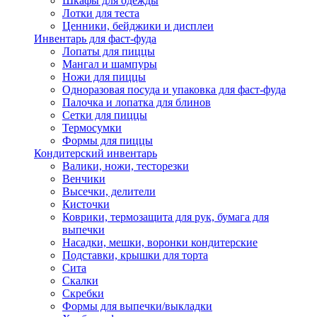
Шкафы для одежды
Лотки для теста
Ценники, бейджики и дисплеи
Инвентарь для фаст-фуда
Лопаты для пиццы
Мангал и шампуры
Ножи для пиццы
Одноразовая посуда и упаковка для фаст-фуда
Палочка и лопатка для блинов
Сетки для пиццы
Термосумки
Формы для пиццы
Кондитерский инвентарь
Валики, ножи, тесторезки
Венчики
Высечки, делители
Кисточки
Коврики, термозащита для рук, бумага для
выпечки
Насадки, мешки, воронки кондитерские
Подставки, крышки для торта
Сита
Скалки
Скребки
Формы для выпечки/выкладки