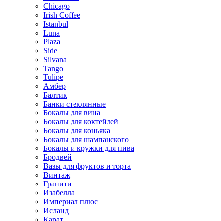
Chicago
Irish Coffee
Istanbul
Luna
Plaza
Side
Silvana
Tango
Tulipe
Амбер
Балтик
Банки стеклянные
Бокалы для вина
Бокалы для коктейлей
Бокалы для коньяка
Бокалы для шампанского
Бокалы и кружки для пива
Бродвей
Вазы для фруктов и торта
Винтаж
Гранити
Изабелла
Империал плюс
Исланд
Карат