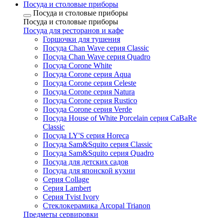
Посуда и столовые приборы
Посуда и столовые приборы
Посуда и столовые приборы
Посуда для ресторанов и кафе
Горшочки для тушения
Посуда Chan Wave серия Classic
Посуда Chan Wave серия Quadro
Посуда Corone White
Посуда Corone серия Aqua
Посуда Corone серия Celeste
Посуда Corone серия Natura
Посуда Corone серия Rustico
Посуда Corone серия Verde
Посуда House of White Porcelain серия CaBaRe
Classic
Посуда LY'S серия Horeca
Посуда Sam&Squito серия Classic
Посуда Sam&Squito серия Quadro
Посуда для детских садов
Посуда для японской кухни
Серия Collage
Серия Lambert
Серия Tvist Ivory
Стеклокерамика Arcopal Trianon
Предметы сервировки