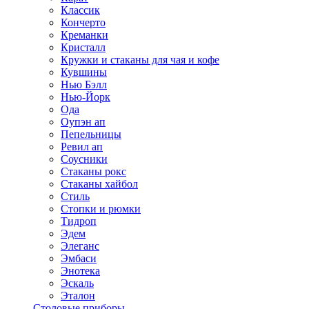
Классик
Кончерто
Креманки
Кристалл
Кружки и стаканы для чая и кофе
Кувшины
Нью Бэлл
Нью-Йорк
Ода
Оупэн ап
Пепельницы
Ревил ап
Соусники
Стаканы рокс
Стаканы хайбол
Стиль
Стопки и рюмки
Тидроп
Эдем
Элеганс
Эмбаси
Энотека
Эскаль
Эталон
Столовые приборы