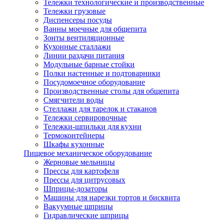
Тележки технологические и производственные
Тележки грузовые
Диспенсеры посуды
Ванны моечные для общепита
Зонты вентиляционные
Кухонные сталлажи
Линии раздачи питания
Модульные барные стойки
Полки настенные и подтоварники
Посудомоечное оборудование
Производственные столы для общепита
Смягчители воды
Стеллажи для тарелок и стаканов
Тележки сервировочные
Тележки-шпильки для кухни
Термоконтейнеры
Шкафы кухонные
Пищевое механическое оборудование
Жерновые мельницы
Прессы для картофеля
Прессы для цитрусовых
Шприцы-дозаторы
Машины для нарезки тортов и бисквита
Вакуумные шприцы
Гидравлические шприцы