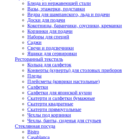
Блюда из нержавеющей стали
Вазы, этажерки, подставки
Ведра для шампанского, льда и подачи
Доски для подачи
Кокотницы, баранчики, соусники, креманки
Корзинки для подачи
Наборы для специй
Саджи
Свечи и подсвечники
Ящики для сервировки
Ресторанный текстиль
Кольца для салфеток
Конверты (куверты) для столовых приборов
Пледы
Плейсметы (коврики настольные)
Салфетки
Салфетки для японской кухни
Скатерти и салфетки бумажные
Скатерти квадратные
Скатерти прямоугольные
Чехлы под корзинки
Чехлы, банты, сиденья для стульев
Стеклянная посуда
Bistro
Casablanca