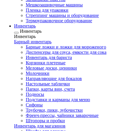
Мешкозашивочные машины
Пленка для упаковки
Стреппинг машины и оборудование
Термоупаковочное оборудование
Инвентарь
Инвентарь
Инвентарь
Барный инвентарь
Барные ложки и ложки для мороженого
Диспенсеры для соуса, емкости для сока
Инвентарь для бариста
Корзинки плетеные
Меловые доски, ценники
Молочники
Направляющие для бокалов
Настольные таблички
Папки, карты вин, счета
Подносы
Подставки и карманы для меню
Сифоны
Трубочки, пики, зубочистки
Френч-прессы, чайники заварочные
Штопоры и пробки
Инвентарь для магазинов