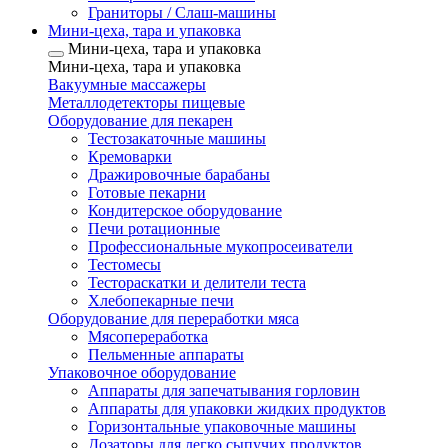
Граниторы / Слаш-машины
Мини-цеха, тара и упаковка
Мини-цеха, тара и упаковка
Мини-цеха, тара и упаковка
Вакуумные массажеры
Металлодетекторы пищевые
Оборудование для пекарен
Тестозакаточные машины
Кремоварки
Дражировочные барабаны
Готовые пекарни
Кондитерское оборудование
Печи ротационные
Профессиональные мукопросеиватели
Тестомесы
Тестораскатки и делители теста
Хлебопекарные печи
Оборудование для переработки мяса
Мясопереработка
Пельменные аппараты
Упаковочное оборудование
Аппараты для запечатывания горловин
Аппараты для упаковки жидких продуктов
Горизонтальные упаковочные машины
Дозаторы для легко сыпучих продуктов