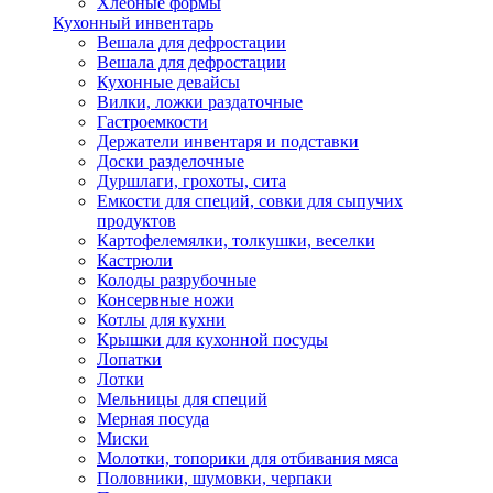
Хлебные формы
Кухонный инвентарь
Вешала для дефростации
Вешала для дефростации
Кухонные девайсы
Вилки, ложки раздаточные
Гастроемкости
Держатели инвентаря и подставки
Доски разделочные
Дуршлаги, грохоты, сита
Емкости для специй, совки для сыпучих
продуктов
Картофелемялки, толкушки, веселки
Кастрюли
Колоды разрубочные
Консервные ножи
Котлы для кухни
Крышки для кухонной посуды
Лопатки
Лотки
Мельницы для специй
Мерная посуда
Миски
Молотки, топорики для отбивания мяса
Половники, шумовки, черпаки