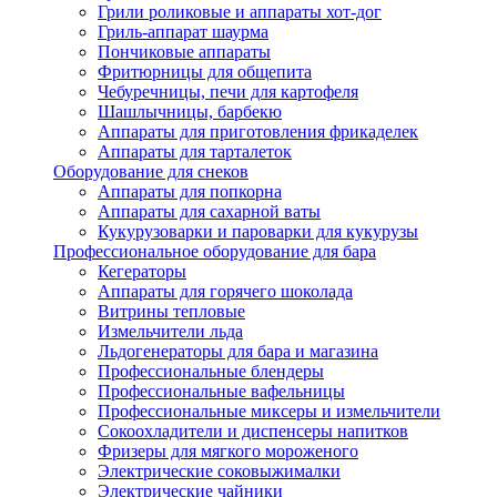
Грили роликовые и аппараты хот-дог
Гриль-аппарат шаурма
Пончиковые аппараты
Фритюрницы для общепита
Чебуречницы, печи для картофеля
Шашлычницы, барбекю
Аппараты для приготовления фрикаделек
Аппараты для тарталеток
Оборудование для снеков
Аппараты для попкорна
Аппараты для сахарной ваты
Кукурузоварки и пароварки для кукурузы
Профессиональное оборудование для бара
Кегераторы
Аппараты для горячего шоколада
Витрины тепловые
Измельчители льда
Льдогенераторы для бара и магазина
Профессиональные блендеры
Профессиональные вафельницы
Профессиональные миксеры и измельчители
Сокоохладители и диспенсеры напитков
Фризеры для мягкого мороженого
Электрические соковыжималки
Электрические чайники