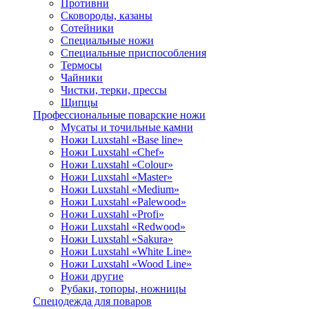
Противни
Сковороды, казаны
Сотейники
Специальные ножи
Специальные приспособления
Термосы
Чайники
Чистки, терки, прессы
Щипцы
Профессиональные поварские ножи
Мусаты и точильные камни
Ножи Luxstahl «Base line»
Ножи Luxstahl «Chef»
Ножи Luxstahl «Colour»
Ножи Luxstahl «Master»
Ножи Luxstahl «Medium»
Ножи Luxstahl «Palewood»
Ножи Luxstahl «Profi»
Ножи Luxstahl «Redwood»
Ножи Luxstahl «Sakura»
Ножи Luxstahl «White Line»
Ножи Luxstahl «Wood Line»
Ножи другие
Рубаки, топоры, ножницы
Спецодежда для поваров