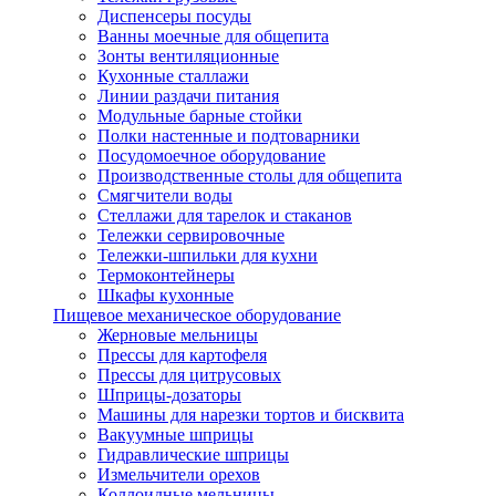
Диспенсеры посуды
Ванны моечные для общепита
Зонты вентиляционные
Кухонные сталлажи
Линии раздачи питания
Модульные барные стойки
Полки настенные и подтоварники
Посудомоечное оборудование
Производственные столы для общепита
Смягчители воды
Стеллажи для тарелок и стаканов
Тележки сервировочные
Тележки-шпильки для кухни
Термоконтейнеры
Шкафы кухонные
Пищевое механическое оборудование
Жерновые мельницы
Прессы для картофеля
Прессы для цитрусовых
Шприцы-дозаторы
Машины для нарезки тортов и бисквита
Вакуумные шприцы
Гидравлические шприцы
Измельчители орехов
Коллоидные мельницы