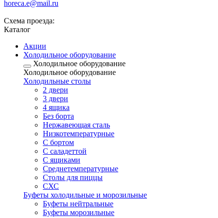
horeca.e@mail.ru
Схема проезда:
Каталог
Акции
Холодильное оборудование
Холодильное оборудование
Холодильное оборудование
Холодильные столы
2 двери
3 двери
4 ящика
Без борта
Нержавеющая сталь
Низкотемпературные
С бортом
С саладеттой
С ящиками
Среднетемпературные
Столы для пиццы
СХС
Буфеты холодильные и морозильные
Буфеты нейтральные
Буфеты морозильные