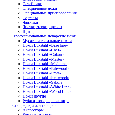
Сотейники
Специальные ножи
Специальные приспособления
Термосы
Чайники
Чистки, терки, прессы
Щипцы
Профессиональные поварские ножи
Мусаты и точильные камни
Ножи Luxstahl «Base line»
Ножи Luxstahl «Chef»
Ножи Luxstahl «Colour»
Ножи Luxstahl «Master»
Ножи Luxstahl «Medium»
Ножи Luxstahl «Palewood»
Ножи Luxstahl «Profi»
Ножи Luxstahl «Redwood»
Ножи Luxstahl «Sakura»
Ножи Luxstahl «White Line»
Ножи Luxstahl «Wood Line»
Ножи другие
Рубаки, топоры, ножницы
Спецодежда для поваров
Аксессуары
Блузоны и халаты