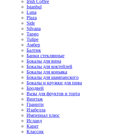
Irish Coffee
Istanbul
Luna
Plaza
Side
Silvana
Tango
Tulipe
Амбер
Балтик
Банки стеклянные
Бокалы для вина
Бокалы для коктейлей
Бокалы для коньяка
Бокалы для шампанского
Бокалы и кружки для пива
Бродвей
Вазы для фруктов и торта
Винтаж
Гранити
Изабелла
Империал плюс
Исланд
Карат
Классик