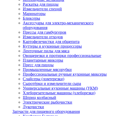
Раскатка для пиццы
Измельчители специй
Маринаторы
Бликсеры
Аксессуары для электро-механического
оборудования
Прессы для гамбургеров
Измельчители отходов
Картофелечистки для общепита
Куттеры и кухонные процессоры
Ленточные пилы для мяса
Овощерезки и протирки профессиональные
Планетарные миксеры
Пресс для пиццы
Промышленные мясорубки
Профессиональные ручные кухонные миксеры
Слайсеры (ломтерезки)
Сыротёрки и измельчители сыра
Универсальные кухонные машины (УКМ)
Хлеборезательные машины (хлеборезки)
Шприц колбасный
Электрические рыбочистки
Лукочистки
Запчасти для пищевого оборудования