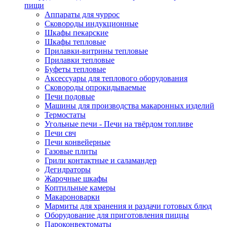
пищи
Аппараты для чуррос
Сковороды индукционные
Шкафы пекарские
Шкафы тепловые
Прилавки-витрины тепловые
Прилавки тепловые
Буфеты тепловые
Аксессуары для теплового оборудования
Сковороды опрокидываемые
Печи подовые
Машины для производства макаронных изделий
Термостаты
Угольные печи - Печи на твёрдом топливе
Печи свч
Печи конвейерные
Газовые плиты
Грили контактные и саламандер
Дегидраторы
Жарочные шкафы
Коптильные камеры
Макароноварки
Мармиты для хранения и раздачи готовых блюд
Оборудование для приготовления пиццы
Пароконвектоматы