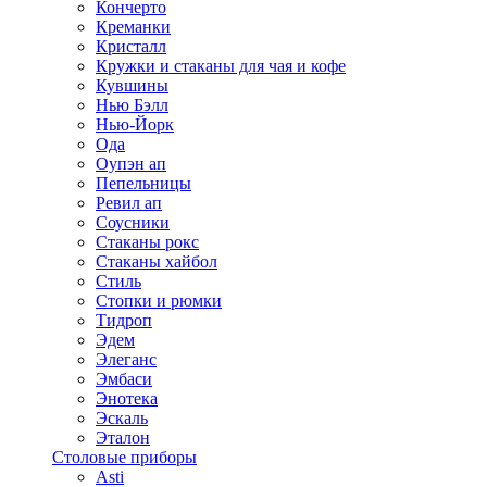
Кончерто
Креманки
Кристалл
Кружки и стаканы для чая и кофе
Кувшины
Нью Бэлл
Нью-Йорк
Ода
Оупэн ап
Пепельницы
Ревил ап
Соусники
Стаканы рокс
Стаканы хайбол
Стиль
Стопки и рюмки
Тидроп
Эдем
Элеганс
Эмбаси
Энотека
Эскаль
Эталон
Столовые приборы
Asti