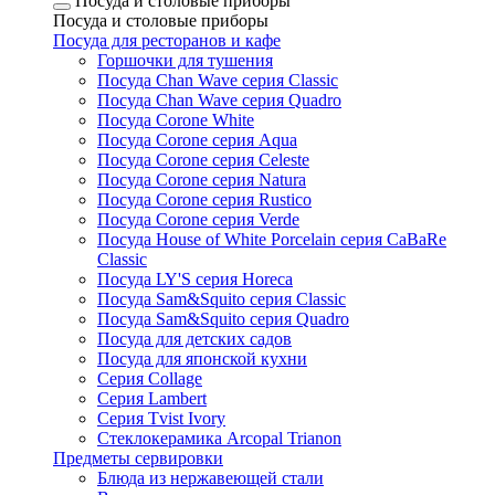
Посуда и столовые приборы
Посуда и столовые приборы
Посуда для ресторанов и кафе
Горшочки для тушения
Посуда Chan Wave серия Classic
Посуда Chan Wave серия Quadro
Посуда Corone White
Посуда Corone серия Aqua
Посуда Corone серия Celeste
Посуда Corone серия Natura
Посуда Corone серия Rustico
Посуда Corone серия Verde
Посуда House of White Porcelain серия CaBaRe
Classic
Посуда LY'S серия Horeca
Посуда Sam&Squito серия Classic
Посуда Sam&Squito серия Quadro
Посуда для детских садов
Посуда для японской кухни
Серия Collage
Серия Lambert
Серия Tvist Ivory
Стеклокерамика Arcopal Trianon
Предметы сервировки
Блюда из нержавеющей стали