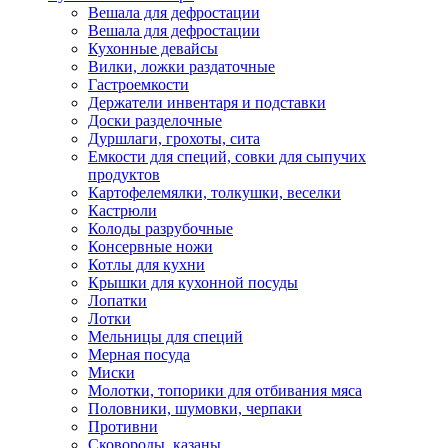
Вешала для дефростации
Вешала для дефростации
Кухонные девайсы
Вилки, ложки раздаточные
Гастроемкости
Держатели инвентаря и подставки
Доски разделочные
Дуршлаги, грохоты, сита
Емкости для специй, совки для сыпучих
продуктов
Картофелемялки, толкушки, веселки
Кастрюли
Колоды разрубочные
Консервные ножи
Котлы для кухни
Крышки для кухонной посуды
Лопатки
Лотки
Мельницы для специй
Мерная посуда
Миски
Молотки, топорики для отбивания мяса
Половники, шумовки, черпаки
Противни
Сковороды, казаны