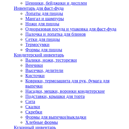
Ценники, бейджики и дисплеи
Инвентарь для фаст-фуда
Лопаты для пиццы
Мангал и шампуры
Ножи для пиццы
Одноразовая посуда и упаковка для фаст-фуда
Палочка и лопатка для блинов
Сетки для пиццы
Термосумки
Формы для пиццы
Кондитерский инвентарь
Валики, ножи, тесторезки
Венчики
Высечки, делители
Кисточки
Коврики, термозащита для рук, бумага для
выпечки
Насадки, мешки, воронки кондитерские
Подставки, крышки для торта
Сита
Скалки
Скребки
Формы для выпечки/выкладки
Хлебные формы
Кухонный инвентарь