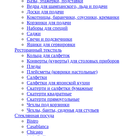
Вазы, этажерки, подставки
Ведра для шампанского, льда и подачи
Доски для подачи
Кокотницы, баранчики, соусники, креманки
Корзинки для подачи
Наборы для специй
Саджи
Свечи и подсвечники
Ящики для сервировки
Ресторанный текстиль
Кольца для салфеток
Конверты (куверты) для столовых приборов
Пледы
Плейсметы (коврики настольные)
Салфетки
Салфетки для японской кухни
Скатерти и салфетки бумажные
Скатерти квадратные
Скатерти прямоугольные
Чехлы под корзинки
Чехлы, банты, сиденья для стульев
Стеклянная посуда
Bistro
Casablanca
Chicago