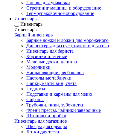
Пленка для упаковки
Стреппинг машины и оборудование
Термоупаковочное оборудование
Инвентарь
Инвентарь
Инвентарь
Барный инвентарь
Барные ложки и ложки для мороженого
Диспенсеры для соуса, емкости для сока
Инвентарь для бариста
Корзинки плетеные
Меловые доски, ценники
Молочники
Направляющие для бокалов
Настольные таблички
Папки, карты вин, счета
Подносы
Подставки и карманы для меню
Сифоны
Трубочки, пики, зубочистки
Френч-прессы, чайники заварочные
Штопоры и пробки
Инвентарь для магазинов
Шкафы для одежды
Лотки для теста