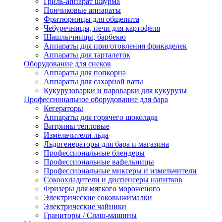
Гриль-аппарат шаурма
Пончиковые аппараты
Фритюрницы для общепита
Чебуречницы, печи для картофеля
Шашлычницы, барбекю
Аппараты для приготовления фрикаделек
Аппараты для тарталеток
Оборудование для снеков
Аппараты для попкорна
Аппараты для сахарной ваты
Кукурузоварки и пароварки для кукурузы
Профессиональное оборудование для бара
Кегераторы
Аппараты для горячего шоколада
Витрины тепловые
Измельчители льда
Льдогенераторы для бара и магазина
Профессиональные блендеры
Профессиональные вафельницы
Профессиональные миксеры и измельчители
Сокоохладители и диспенсеры напитков
Фризеры для мягкого мороженого
Электрические соковыжималки
Электрические чайники
Граниторы / Слаш-машины