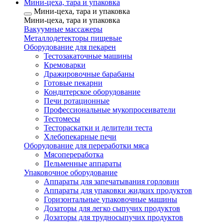
Мини-цеха, тара и упаковка
Мини-цеха, тара и упаковка
Мини-цеха, тара и упаковка
Вакуумные массажеры
Металлодетекторы пищевые
Оборудование для пекарен
Тестозакаточные машины
Кремоварки
Дражировочные барабаны
Готовые пекарни
Кондитерское оборудование
Печи ротационные
Профессиональные мукопросеиватели
Тестомесы
Тестораскатки и делители теста
Хлебопекарные печи
Оборудование для переработки мяса
Мясопереработка
Пельменные аппараты
Упаковочное оборудование
Аппараты для запечатывания горловин
Аппараты для упаковки жидких продуктов
Горизонтальные упаковочные машины
Дозаторы для легко сыпучих продуктов
Дозаторы для трудносыпучих продуктов