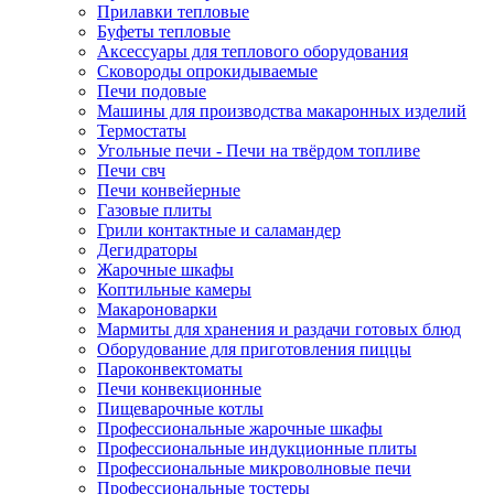
Прилавки тепловые
Буфеты тепловые
Аксессуары для теплового оборудования
Сковороды опрокидываемые
Печи подовые
Машины для производства макаронных изделий
Термостаты
Угольные печи - Печи на твёрдом топливе
Печи свч
Печи конвейерные
Газовые плиты
Грили контактные и саламандер
Дегидраторы
Жарочные шкафы
Коптильные камеры
Макароноварки
Мармиты для хранения и раздачи готовых блюд
Оборудование для приготовления пиццы
Пароконвектоматы
Печи конвекционные
Пищеварочные котлы
Профессиональные жарочные шкафы
Профессиональные индукционные плиты
Профессиональные микроволновые печи
Профессиональные тостеры