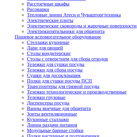
Расстоечные шкафы
Рисоварки
Тепловые линии Атеси и Чувашторгтехника
Электрические плиты
Электрические сковороды и жарочные поверхности
Электрокипятильники для общепита
Пищевое вспомогательное оборудование
Стеллажи кухонные
Лари для овощей
Столы кондитерские
Столы с отверстием для сбора отходов
Тележки для сушки посуды
Тележки для сбора посуды
Сушки для досок/крышек
Полки для сушки посуды ПСП
Транспортеры для грязной посуды
Тележки технологические и производственные
Тележки грузовые
Диспенсеры посуды
Ванны моечные для общепита
Зонты вентиляционные
Кухонные сталлажи
Линии раздачи питания
Модульные барные стойки
Полки настенные и подтоварники