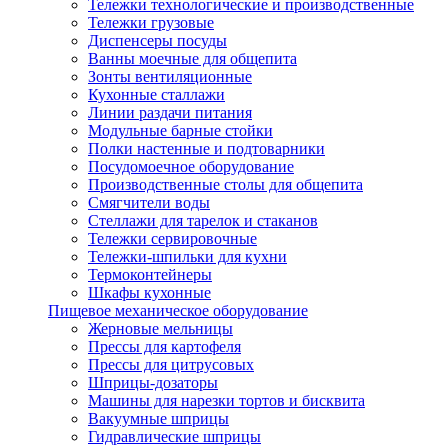
Тележки технологические и производственные
Тележки грузовые
Диспенсеры посуды
Ванны моечные для общепита
Зонты вентиляционные
Кухонные сталлажи
Линии раздачи питания
Модульные барные стойки
Полки настенные и подтоварники
Посудомоечное оборудование
Производственные столы для общепита
Смягчители воды
Стеллажи для тарелок и стаканов
Тележки сервировочные
Тележки-шпильки для кухни
Термоконтейнеры
Шкафы кухонные
Пищевое механическое оборудование
Жерновые мельницы
Прессы для картофеля
Прессы для цитрусовых
Шприцы-дозаторы
Машины для нарезки тортов и бисквита
Вакуумные шприцы
Гидравлические шприцы