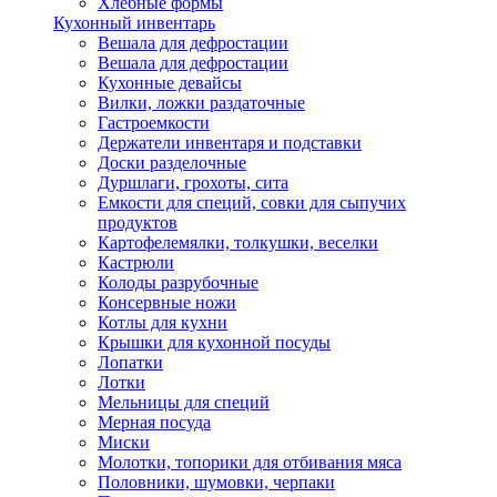
Хлебные формы
Кухонный инвентарь
Вешала для дефростации
Вешала для дефростации
Кухонные девайсы
Вилки, ложки раздаточные
Гастроемкости
Держатели инвентаря и подставки
Доски разделочные
Дуршлаги, грохоты, сита
Емкости для специй, совки для сыпучих
продуктов
Картофелемялки, толкушки, веселки
Кастрюли
Колоды разрубочные
Консервные ножи
Котлы для кухни
Крышки для кухонной посуды
Лопатки
Лотки
Мельницы для специй
Мерная посуда
Миски
Молотки, топорики для отбивания мяса
Половники, шумовки, черпаки