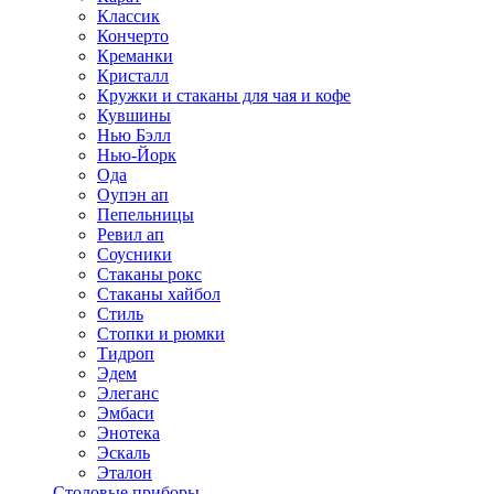
Классик
Кончерто
Креманки
Кристалл
Кружки и стаканы для чая и кофе
Кувшины
Нью Бэлл
Нью-Йорк
Ода
Оупэн ап
Пепельницы
Ревил ап
Соусники
Стаканы рокс
Стаканы хайбол
Стиль
Стопки и рюмки
Тидроп
Эдем
Элеганс
Эмбаси
Энотека
Эскаль
Эталон
Столовые приборы