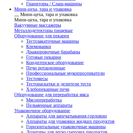
Граниторы / Слаш-машины
Мини-цеха, тара и упаковка
Мини-цеха, тара и упаковка
Мини-цеха, тара и упаковка
Вакуумные массажеры
Металлодетекторы пищевые
Оборудование для пекарен
Тестозакаточные машины
Кремоварки
Дражировочные барабаны
Готовые пекарни
Кондитерское оборудование
Печи ротационные
Профессиональные мукопросеиватели
Тестомесы
Тестораскатки и делители теста
Хлебопекарные печи
Оборудование для переработки мяса
Мясопереработка
Пельменные аппараты
Упаковочное оборудование
Аппараты для запечатывания горловин
Аппараты для упаковки жидких продуктов
Горизонтальные упаковочные машины
Дозаторы для легко сыпучих продуктов