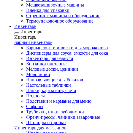
Мешкозашивочные машины
Пленка для упаковки
Стреппинг машины и оборудование
Термоупаковочное оборудование
Инвентарь
Инвентарь
Инвентарь
Барный инвентарь
Барные ложки и ложки для мороженого
Диспенсеры для соуса, емкости для сока
Инвентарь для бариста
Корзинки плетеные
Меловые доски, ценники
Молочники
Направляющие для бокалов
Настольные таблички
Папки, карты вин, счета
Подносы
Подставки и карманы для меню
Сифоны
Трубочки, пики, зубочистки
Френч-прессы, чайники заварочные
Штопоры и пробки
Инвентарь для магазинов