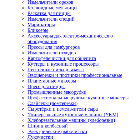
Измельчители орехов
Коллоидные мельницы
Раскатка для пиццы
Измельчители специй
Маринаторы
Бликсеры
Аксессуары для электро-механического
оборудования
Прессы для гамбургеров
Измельчители отходов
Картофелечистки для общепита
Куттеры и кухонные процессоры
Ленточные пилы для мяса
Овощерезки и протирки профессиональные
Планетарные миксеры
Пресс для пиццы
Промышленные мясорубки
Профессиональные ручные кухонные миксеры
Слайсеры (ломтерезки)
Сыротёрки и измельчители сыра
Универсальные кухонные машины (УКМ)
Хлеборезательные машины (хлеборезки)
Шприц колбасный
Электрические рыбочистки
Лукочистки