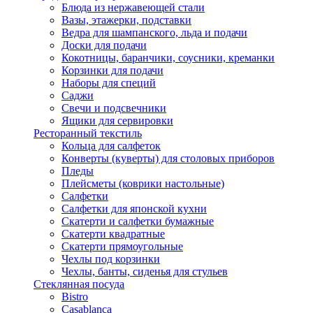
Блюда из нержавеющей стали
Вазы, этажерки, подставки
Ведра для шампанского, льда и подачи
Доски для подачи
Кокотницы, баранчики, соусники, креманки
Корзинки для подачи
Наборы для специй
Саджи
Свечи и подсвечники
Ящики для сервировки
Ресторанный текстиль
Кольца для салфеток
Конверты (куверты) для столовых приборов
Пледы
Плейсметы (коврики настольные)
Салфетки
Салфетки для японской кухни
Скатерти и салфетки бумажные
Скатерти квадратные
Скатерти прямоугольные
Чехлы под корзинки
Чехлы, банты, сиденья для стульев
Стеклянная посуда
Bistro
Casablanca