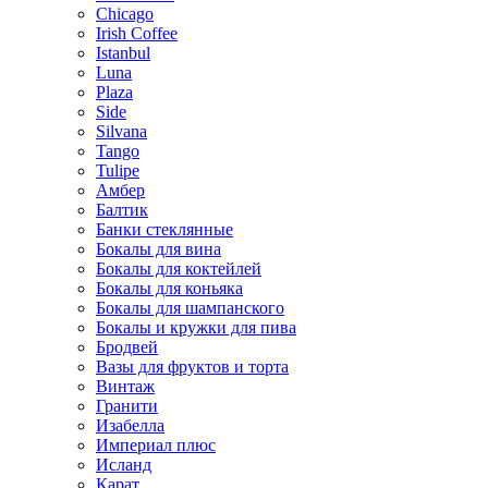
Chicago
Irish Coffee
Istanbul
Luna
Plaza
Side
Silvana
Tango
Tulipe
Амбер
Балтик
Банки стеклянные
Бокалы для вина
Бокалы для коктейлей
Бокалы для коньяка
Бокалы для шампанского
Бокалы и кружки для пива
Бродвей
Вазы для фруктов и торта
Винтаж
Гранити
Изабелла
Империал плюс
Исланд
Карат