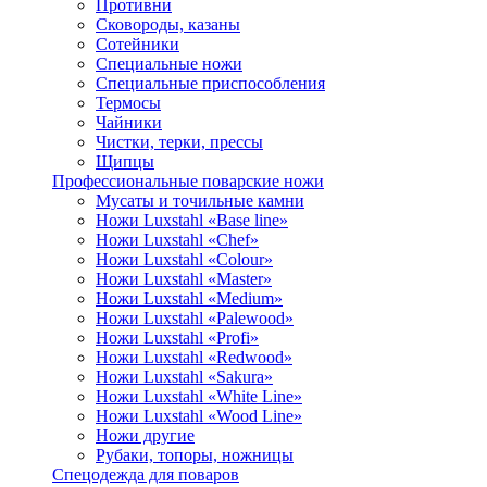
Противни
Сковороды, казаны
Сотейники
Специальные ножи
Специальные приспособления
Термосы
Чайники
Чистки, терки, прессы
Щипцы
Профессиональные поварские ножи
Мусаты и точильные камни
Ножи Luxstahl «Base line»
Ножи Luxstahl «Chef»
Ножи Luxstahl «Colour»
Ножи Luxstahl «Master»
Ножи Luxstahl «Medium»
Ножи Luxstahl «Palewood»
Ножи Luxstahl «Profi»
Ножи Luxstahl «Redwood»
Ножи Luxstahl «Sakura»
Ножи Luxstahl «White Line»
Ножи Luxstahl «Wood Line»
Ножи другие
Рубаки, топоры, ножницы
Спецодежда для поваров