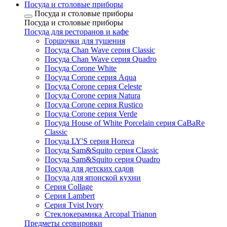
Посуда и столовые приборы
Посуда и столовые приборы
Посуда и столовые приборы
Посуда для ресторанов и кафе
Горшочки для тушения
Посуда Chan Wave серия Classic
Посуда Chan Wave серия Quadro
Посуда Corone White
Посуда Corone серия Aqua
Посуда Corone серия Celeste
Посуда Corone серия Natura
Посуда Corone серия Rustico
Посуда Corone серия Verde
Посуда House of White Porcelain серия CaBaRe
Classic
Посуда LY'S серия Horeca
Посуда Sam&Squito серия Classic
Посуда Sam&Squito серия Quadro
Посуда для детских садов
Посуда для японской кухни
Серия Collage
Серия Lambert
Серия Tvist Ivory
Стеклокерамика Arcopal Trianon
Предметы сервировки