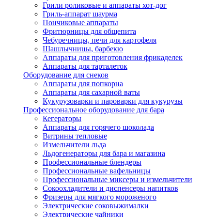
Грили роликовые и аппараты хот-дог
Гриль-аппарат шаурма
Пончиковые аппараты
Фритюрницы для общепита
Чебуречницы, печи для картофеля
Шашлычницы, барбекю
Аппараты для приготовления фрикаделек
Аппараты для тарталеток
Оборудование для снеков
Аппараты для попкорна
Аппараты для сахарной ваты
Кукурузоварки и пароварки для кукурузы
Профессиональное оборудование для бара
Кегераторы
Аппараты для горячего шоколада
Витрины тепловые
Измельчители льда
Льдогенераторы для бара и магазина
Профессиональные блендеры
Профессиональные вафельницы
Профессиональные миксеры и измельчители
Сокоохладители и диспенсеры напитков
Фризеры для мягкого мороженого
Электрические соковыжималки
Электрические чайники