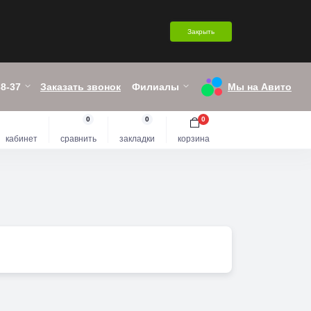
Закрыть
38-37
Заказать звонок
Филиалы
Мы на Авито
0
0
0
кабинет
сравнить
закладки
корзина