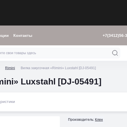
кции
Контакты
+7(3412)56-
Rimini
Вилка закусочная «Rimini» Luxstahl [DJ-05491]
ini» Luxstahl [DJ-05491]
ристики
Производитель:
Клен