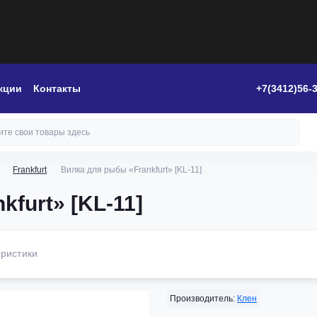
кции
Контакты
+7(3412)56-
Frankfurt
Вилка для рыбы «Frankfurt» [KL-11]
furt» [KL-11]
ристики
Производитель:
Клен