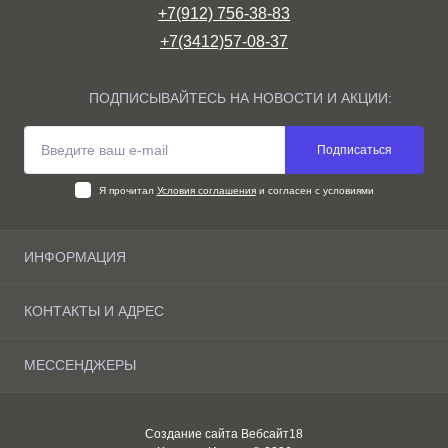
+7(912) 756-38-83
+7(3412)57-08-37
ПОДПИСЫВАЙТЕСЬ НА НОВОСТИ И АКЦИИ:
Подписаться
Я прочитал
Условия соглашения
и согласен с условиями
ИНФОРМАЦИЯ
О компании
КОНТАКТЫ И АДРЕС
Доставка и оплата Ижевске
Условия соглашения
г. Ижевск, ул. Маяковского д.10 склад 8/9
МЕССЕНДЖЕРЫ
Связаться с нами
horeca18@mail.ru
Карта сайта
Max
Производители
Понедельник-Пятница
Создание сайта
Вебсайт18
Telegram
с 9.00 - 17.00
Акции