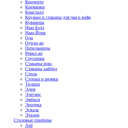
Кончерто
Креманки
Кристалл
Кружки и стаканы для чая и кофе
Кувшины
Нью Бэлл
Нью-Йорк
Ода
Оупэн ап
Пепельницы
Ревил ап
Соусники
Стаканы рокс
Стаканы хайбол
Стиль
Стопки и рюмки
Тидроп
Эдем
Элеганс
Эмбаси
Энотека
Эскаль
Эталон
Столовые приборы
Asti