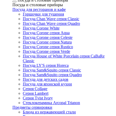
Посуда и столовые приборы
Посуда и столовые приборы
Посуда для ресторанов и кафе
Горшочки для тушения
Посуда Chan Wave серия Classic
Посуда Chan Wave серия Quadro
Посуда Corone White
Посуда Corone серия Aqua
Посуда Corone серия Celeste
Посуда Corone серия Natura
Посуда Corone серия Rustico
Посуда Corone серия Verde
Посуда House of White Porcelain серия CaBaRe
Classic
Посуда LY'S серия Horeca
Посуда Sam&Squito серия Classic
Посуда Sam&Squito серия Quadro
Посуда для детских садов
Посуда для японской кухни
Серия Collage
Серия Lambert
Серия Tvist Ivory
Стеклокерамика Arcopal Trianon
Предметы сервировки
Блюда из нержавеющей стали