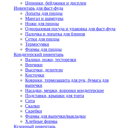
Ценники, бейджики и дисплеи
Инвентарь для фаст-фуда
Лопаты для пиццы
Мангал и шампуры
Ножи для пиццы
Одноразовая посуда и упаковка для фаст-фуда
Палочка и лопатка для блинов
Сетки для пиццы
Термосумки
Формы для пиццы
Кондитерский инвентарь
Валики, ножи, тесторезки
Венчики
Высечки, делители
Кисточки
Коврики, термозащита для рук, бумага для
выпечки
Насадки, мешки, воронки кондитерские
Подставки, крышки для торта
Сита
Скалки
Скребки
Формы для выпечки/выкладки
Хлебные формы
Кухонный инвентарь