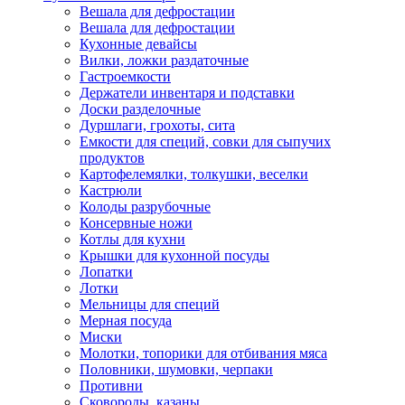
Вешала для дефростации
Вешала для дефростации
Кухонные девайсы
Вилки, ложки раздаточные
Гастроемкости
Держатели инвентаря и подставки
Доски разделочные
Дуршлаги, грохоты, сита
Емкости для специй, совки для сыпучих
продуктов
Картофелемялки, толкушки, веселки
Кастрюли
Колоды разрубочные
Консервные ножи
Котлы для кухни
Крышки для кухонной посуды
Лопатки
Лотки
Мельницы для специй
Мерная посуда
Миски
Молотки, топорики для отбивания мяса
Половники, шумовки, черпаки
Противни
Сковороды, казаны