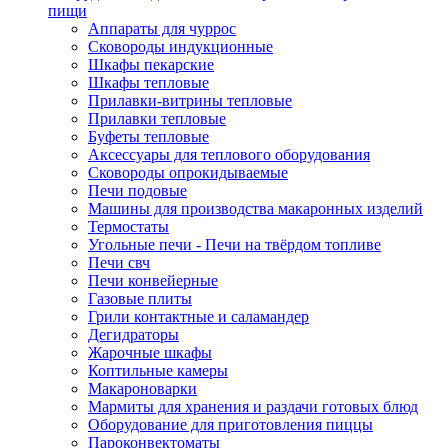
пищи
Аппараты для чуррос
Сковороды индукционные
Шкафы пекарские
Шкафы тепловые
Прилавки-витрины тепловые
Прилавки тепловые
Буфеты тепловые
Аксессуары для теплового оборудования
Сковороды опрокидываемые
Печи подовые
Машины для производства макаронных изделий
Термостаты
Угольные печи - Печи на твёрдом топливе
Печи свч
Печи конвейерные
Газовые плиты
Грили контактные и саламандер
Дегидраторы
Жарочные шкафы
Коптильные камеры
Макароноварки
Мармиты для хранения и раздачи готовых блюд
Оборудование для приготовления пиццы
Пароконвектоматы