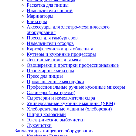
Раскатка для пиццы
Измельчители специй
Маринаторы
Бликсеры
Аксессуары для электро-механического
оборудования
Прессы для гамбургеров
Измельчители отходов
Картофелечистки для общепита
Куттеры и кухонные процессоры
Ленточные пилы для мяса
Овощерезки и протирки профессиональные
Планетарные миксеры
Пресс для пиццы
Промышленные мясорубки
Профессиональные ручные кухонные миксеры
Слайсеры (ломтерезки)
Сыротёрки и измельчители сыра
Универсальные кухонные машины (УКМ)
Хлеборезательные машины (хлеборезки)
Шприц колбасный
Электрические рыбочистки
Лукочистки
Запчасти для пищевого оборудования