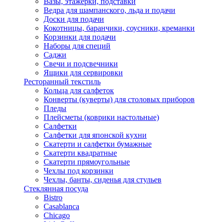
Вазы, этажерки, подставки
Ведра для шампанского, льда и подачи
Доски для подачи
Кокотницы, баранчики, соусники, креманки
Корзинки для подачи
Наборы для специй
Саджи
Свечи и подсвечники
Ящики для сервировки
Ресторанный текстиль
Кольца для салфеток
Конверты (куверты) для столовых приборов
Пледы
Плейсметы (коврики настольные)
Салфетки
Салфетки для японской кухни
Скатерти и салфетки бумажные
Скатерти квадратные
Скатерти прямоугольные
Чехлы под корзинки
Чехлы, банты, сиденья для стульев
Стеклянная посуда
Bistro
Casablanca
Chicago