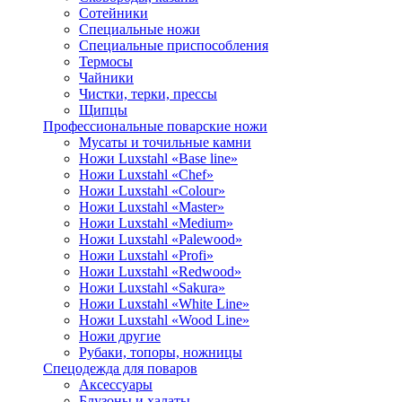
Сотейники
Специальные ножи
Специальные приспособления
Термосы
Чайники
Чистки, терки, прессы
Щипцы
Профессиональные поварские ножи
Мусаты и точильные камни
Ножи Luxstahl «Base line»
Ножи Luxstahl «Chef»
Ножи Luxstahl «Colour»
Ножи Luxstahl «Master»
Ножи Luxstahl «Medium»
Ножи Luxstahl «Palewood»
Ножи Luxstahl «Profi»
Ножи Luxstahl «Redwood»
Ножи Luxstahl «Sakura»
Ножи Luxstahl «White Line»
Ножи Luxstahl «Wood Line»
Ножи другие
Рубаки, топоры, ножницы
Спецодежда для поваров
Аксессуары
Блузоны и халаты