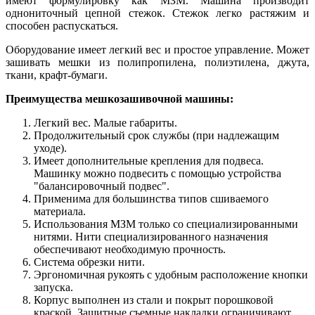
имеют формулировку как МЗМ. Машина производит
однониточный цепной стежок. Стежок легко растяжим и
способен распускаться.
Оборудование имеет легкий вес и простое управление. Может
зашивать мешки из полипропилена, полиэтилена, джута,
ткани, крафт-бумаги.
Преимущества мешкозашивочной машины:
Легкий вес. Малые габариты.
Продолжительный срок службы (при надлежащим
уходе).
Имеет дополнительные крепления для подвеса.
Машинку можно подвесить с помощью устройства
"балансировочный подвес".
Применима для большинства типов сшиваемого
материала.
Использования МЗМ только со специализированными
нитями. Нити специализированного назначения
обеспечивают необходимую прочность.
Система обрезки нити.
Эргономичная рукоять с удобным расположение кнопки
запуска.
Корпус выполнен из стали и покрыт порошковой
краской. Защитные съемные накладки ограничивают