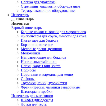
Пленка для упаковки
Стреппинг машины и оборудование
Термоупаковочное оборудование
Инвентарь
Инвентарь
Инвентарь
Барный инвентарь
Барные ложки и ложки для мороженого
Диспенсеры для соуса, емкости для сока
Инвентарь для бариста
Корзинки плетеные
Меловые доски, ценники
Молочники
Направляющие для бокалов
Настольные таблички
Папки, карты вин, счета
Подносы
Подставки и карманы для меню
Сифоны
Трубочки, пики, зубочистки
Френч-прессы, чайники заварочные
Штопоры и пробки
Инвентарь для магазинов
Шкафы для одежды
Лотки для теста