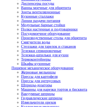
Диспенсеры посуды
Ванны моечные для общепита
Зонты вентиляционные
Кухонные сталлажи
Линии раздачи питания
Модульные барные стойки
Полки настенные и подтоварники
Посудомоечное оборудование
Производственные столы для общепита
Смягчители воды
Стеллажи для тарелок и стаканов
Тележки сервировочные
Тележки-шпильки для кухни
Термоконтейнеры
Шкафы кухонные
Пищевое механическое оборудование
Жерновые мельницы
Прессы для картофеля
Прессы для цитрусовых
Шприцы-дозаторы
Машины для нарезки тортов и бисквита
Вакуумные шприцы
Гидравлические шприцы
Измельчители орехов
Коллоидные мельницы