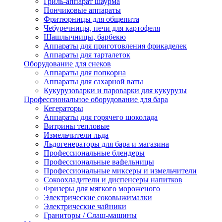
Гриль-аппарат шаурма
Пончиковые аппараты
Фритюрницы для общепита
Чебуречницы, печи для картофеля
Шашлычницы, барбекю
Аппараты для приготовления фрикаделек
Аппараты для тарталеток
Оборудование для снеков
Аппараты для попкорна
Аппараты для сахарной ваты
Кукурузоварки и пароварки для кукурузы
Профессиональное оборудование для бара
Кегераторы
Аппараты для горячего шоколада
Витрины тепловые
Измельчители льда
Льдогенераторы для бара и магазина
Профессиональные блендеры
Профессиональные вафельницы
Профессиональные миксеры и измельчители
Сокоохладители и диспенсеры напитков
Фризеры для мягкого мороженого
Электрические соковыжималки
Электрические чайники
Граниторы / Слаш-машины