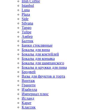
Irish Coffee
Istanbul
Luna
Plaza
Side
Silvana
Tango
Tulipe
Амбер
Балтик
Банки стеклянные
Бокалы для вина
Бокалы для коктейлей
Бокалы для коньяка
Бокалы для шампанского
Бокалы и кружки для пива
Бродвей
Вазы для фруктов и торта
Винтаж
Гранити
Изабелла
Империал плюс
Исланд
Карат
Классик