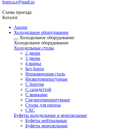
horeca.e@mail.ru
Схема проезда:
Каталог
Акции
Холодильное оборудование
Холодильное оборудование
Холодильное оборудование
Холодильные столы
2 двери
3 двери
4 ящика
Без борта
Нержавеющая сталь
Низкотемпературные
С бортом
С саладеттой
С ящиками
Среднетемпературные
Столы для пиццы
СХС
Буфеты холодильные и морозильные
Буфеты нейтральные
Буфеты морозильные