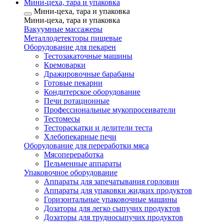
Мини-цеха, тара и упаковка
Мини-цеха, тара и упаковка
Мини-цеха, тара и упаковка
Вакуумные массажеры
Металлодетекторы пищевые
Оборудование для пекарен
Тестозакаточные машины
Кремоварки
Дражировочные барабаны
Готовые пекарни
Кондитерское оборудование
Печи ротационные
Профессиональные мукопросеиватели
Тестомесы
Тестораскатки и делители теста
Хлебопекарные печи
Оборудование для переработки мяса
Мясопереработка
Пельменные аппараты
Упаковочное оборудование
Аппараты для запечатывания горловин
Аппараты для упаковки жидких продуктов
Горизонтальные упаковочные машины
Дозаторы для легко сыпучих продуктов
Дозаторы для трудносыпучих продуктов