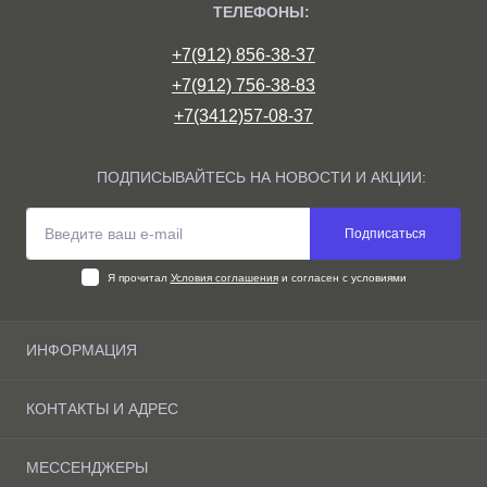
ТЕЛЕФОНЫ:
+7(912) 856-38-37
+7(912) 756-38-83
+7(3412)57-08-37
ПОДПИСЫВАЙТЕСЬ НА НОВОСТИ И АКЦИИ:
Подписаться
Я прочитал
Условия соглашения
и согласен с условиями
ИНФОРМАЦИЯ
О компании
КОНТАКТЫ И АДРЕС
Доставка и оплата Ижевске
Условия соглашения
г. Ижевск, ул. Маяковского д.10 склад 8/9
МЕССЕНДЖЕРЫ
Связаться с нами