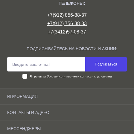
ТЕЛЕФОНЫ:
+7(912) 856-38-37
+7(912) 756-38-83
+7(3412)57-08-37
ПОДПИСЫВАЙТЕСЬ НА НОВОСТИ И АКЦИИ:
Подписаться
Я прочитал
Условия соглашения
и согласен с условиями
ИНФОРМАЦИЯ
О компании
КОНТАКТЫ И АДРЕС
Доставка и оплата Ижевске
Условия соглашения
г. Ижевск, ул. Маяковского д.10 склад 8/9
МЕССЕНДЖЕРЫ
Связаться с нами