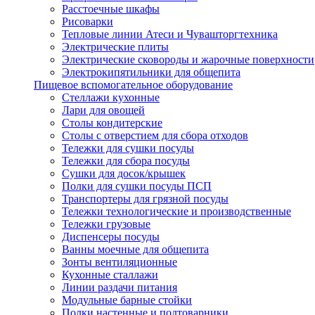
Расстоечные шкафы
Рисоварки
Тепловые линии Атеси и Чувашторгтехника
Электрические плиты
Электрические сковороды и жарочные поверхности
Электрокипятильники для общепита
Пищевое вспомогательное оборудование
Стеллажи кухонные
Лари для овощей
Столы кондитерские
Столы с отверстием для сбора отходов
Тележки для сушки посуды
Тележки для сбора посуды
Сушки для досок/крышек
Полки для сушки посуды ПСП
Транспортеры для грязной посуды
Тележки технологические и производственные
Тележки грузовые
Диспенсеры посуды
Ванны моечные для общепита
Зонты вентиляционные
Кухонные сталлажи
Линии раздачи питания
Модульные барные стойки
Полки настенные и подтоварники