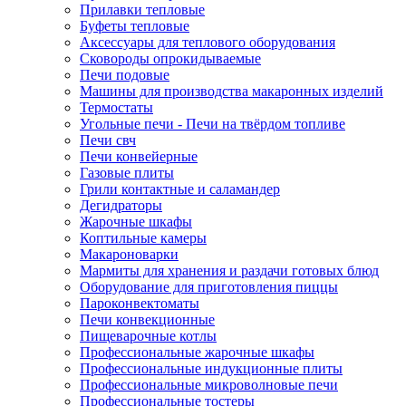
Прилавки тепловые
Буфеты тепловые
Аксессуары для теплового оборудования
Сковороды опрокидываемые
Печи подовые
Машины для производства макаронных изделий
Термостаты
Угольные печи - Печи на твёрдом топливе
Печи свч
Печи конвейерные
Газовые плиты
Грили контактные и саламандер
Дегидраторы
Жарочные шкафы
Коптильные камеры
Макароноварки
Мармиты для хранения и раздачи готовых блюд
Оборудование для приготовления пиццы
Пароконвектоматы
Печи конвекционные
Пищеварочные котлы
Профессиональные жарочные шкафы
Профессиональные индукционные плиты
Профессиональные микроволновые печи
Профессиональные тостеры