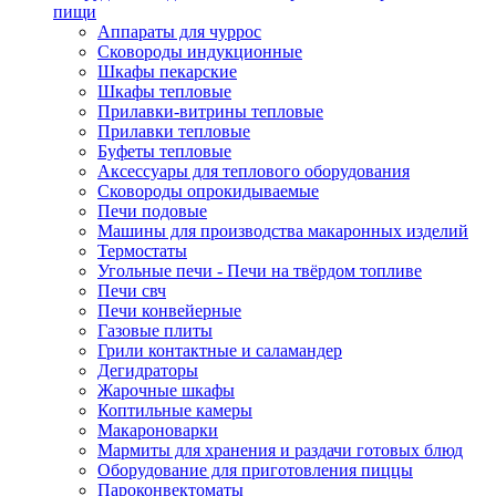
пищи
Аппараты для чуррос
Сковороды индукционные
Шкафы пекарские
Шкафы тепловые
Прилавки-витрины тепловые
Прилавки тепловые
Буфеты тепловые
Аксессуары для теплового оборудования
Сковороды опрокидываемые
Печи подовые
Машины для производства макаронных изделий
Термостаты
Угольные печи - Печи на твёрдом топливе
Печи свч
Печи конвейерные
Газовые плиты
Грили контактные и саламандер
Дегидраторы
Жарочные шкафы
Коптильные камеры
Макароноварки
Мармиты для хранения и раздачи готовых блюд
Оборудование для приготовления пиццы
Пароконвектоматы