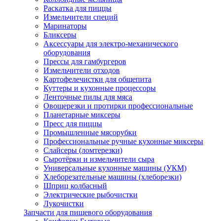
Раскатка для пиццы
Измельчители специй
Маринаторы
Бликсеры
Аксессуары для электро-механического
оборудования
Прессы для гамбургеров
Измельчители отходов
Картофелечистки для общепита
Куттеры и кухонные процессоры
Ленточные пилы для мяса
Овощерезки и протирки профессиональные
Планетарные миксеры
Пресс для пиццы
Промышленные мясорубки
Профессиональные ручные кухонные миксеры
Слайсеры (ломтерезки)
Сыротёрки и измельчители сыра
Универсальные кухонные машины (УКМ)
Хлеборезательные машины (хлеборезки)
Шприц колбасный
Электрические рыбочистки
Лукочистки
Запчасти для пищевого оборудования