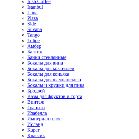
Irish Coffee
Istanbul
Luna
Plaza
Side
Silvana
Tango
Tulipe
Амбер
Балтик
Банки стеклянные
Бокалы для вина
Бокалы для коктейлей
Бокалы для коньяка
Бокалы для шампанского
Бокалы и кружки для пива
Бродвей
Вазы для фруктов и торта
Винтаж
Гранити
Изабелла
Империал плюс
Исланд
Карат
Классик