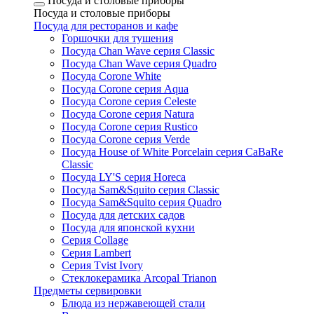
Посуда и столовые приборы
Посуда и столовые приборы
Посуда для ресторанов и кафе
Горшочки для тушения
Посуда Chan Wave серия Classic
Посуда Chan Wave серия Quadro
Посуда Corone White
Посуда Corone серия Aqua
Посуда Corone серия Celeste
Посуда Corone серия Natura
Посуда Corone серия Rustico
Посуда Corone серия Verde
Посуда House of White Porcelain серия CaBaRe
Classic
Посуда LY'S серия Horeca
Посуда Sam&Squito серия Classic
Посуда Sam&Squito серия Quadro
Посуда для детских садов
Посуда для японской кухни
Серия Collage
Серия Lambert
Серия Tvist Ivory
Стеклокерамика Arcopal Trianon
Предметы сервировки
Блюда из нержавеющей стали