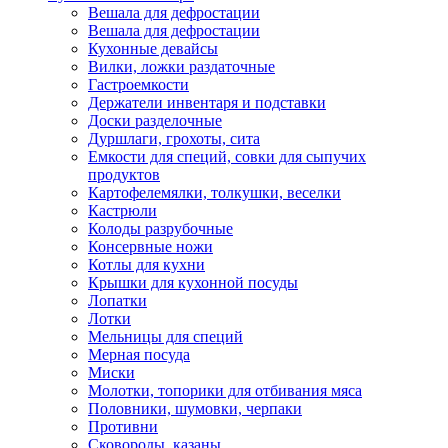
Вешала для дефростации
Вешала для дефростации
Кухонные девайсы
Вилки, ложки раздаточные
Гастроемкости
Держатели инвентаря и подставки
Доски разделочные
Дуршлаги, грохоты, сита
Емкости для специй, совки для сыпучих
продуктов
Картофелемялки, толкушки, веселки
Кастрюли
Колоды разрубочные
Консервные ножи
Котлы для кухни
Крышки для кухонной посуды
Лопатки
Лотки
Мельницы для специй
Мерная посуда
Миски
Молотки, топорики для отбивания мяса
Половники, шумовки, черпаки
Противни
Сковороды, казаны