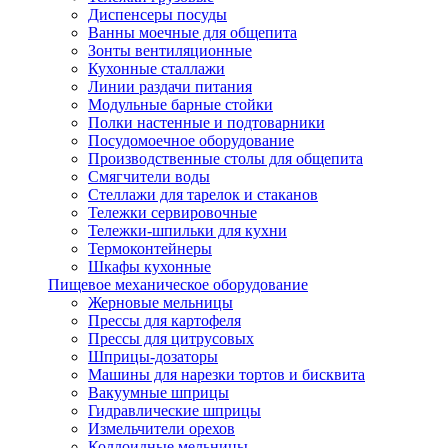
Диспенсеры посуды
Ванны моечные для общепита
Зонты вентиляционные
Кухонные сталлажи
Линии раздачи питания
Модульные барные стойки
Полки настенные и подтоварники
Посудомоечное оборудование
Производственные столы для общепита
Смягчители воды
Стеллажи для тарелок и стаканов
Тележки сервировочные
Тележки-шпильки для кухни
Термоконтейнеры
Шкафы кухонные
Пищевое механическое оборудование
Жерновые мельницы
Прессы для картофеля
Прессы для цитрусовых
Шприцы-дозаторы
Машины для нарезки тортов и бисквита
Вакуумные шприцы
Гидравлические шприцы
Измельчители орехов
Коллоидные мельницы