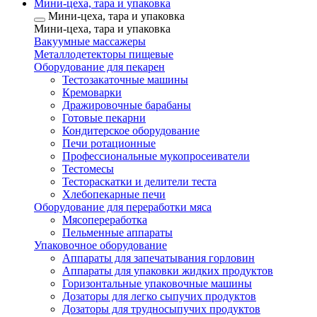
Мини-цеха, тара и упаковка
Мини-цеха, тара и упаковка
Мини-цеха, тара и упаковка
Вакуумные массажеры
Металлодетекторы пищевые
Оборудование для пекарен
Тестозакаточные машины
Кремоварки
Дражировочные барабаны
Готовые пекарни
Кондитерское оборудование
Печи ротационные
Профессиональные мукопросеиватели
Тестомесы
Тестораскатки и делители теста
Хлебопекарные печи
Оборудование для переработки мяса
Мясопереработка
Пельменные аппараты
Упаковочное оборудование
Аппараты для запечатывания горловин
Аппараты для упаковки жидких продуктов
Горизонтальные упаковочные машины
Дозаторы для легко сыпучих продуктов
Дозаторы для трудносыпучих продуктов