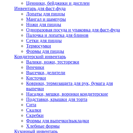
Ценники, бейджики и дисплеи
Инвентарь для фаст-фуда
Лопаты для пиццы
Мангал и шампуры
Ножи для пиццы
Одноразовая посуда и упаковка для фаст-фуда
Палочка и лопатка для блинов
Сетки для пиццы
Термосумки
Формы для пиццы
Кондитерский инвентарь
Валики, ножи, тесторезки
Венчики
Высечки, делители
Кисточки
Коврики, термозащита для рук, бумага для
выпечки
Насадки, мешки, воронки кондитерские
Подставки, крышки для торта
Сита
Скалки
Скребки
Формы для выпечки/выкладки
Хлебные формы
Кухонный инвентарь