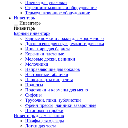
Пленка для упаковки
Стреппинг машины и оборудование
Термоупаковочное оборудование
Инвентарь
Инвентарь
Инвентарь
Барный инвентарь
Барные ложки и ложки для мороженого
Диспенсеры для соуса, емкости для сока
Инвентарь для бариста
Корзинки плетеные
Меловые доски, ценники
Молочники
Направляющие для бокалов
Настольные таблички
Папки, карты вин, счета
Подносы
Подставки и карманы для меню
Сифоны
Трубочки, пики, зубочистки
Френч-прессы, чайники заварочные
Штопоры и пробки
Инвентарь для магазинов
Шкафы для одежды
Лотки для теста