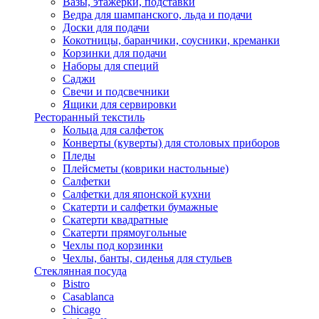
Вазы, этажерки, подставки
Ведра для шампанского, льда и подачи
Доски для подачи
Кокотницы, баранчики, соусники, креманки
Корзинки для подачи
Наборы для специй
Саджи
Свечи и подсвечники
Ящики для сервировки
Ресторанный текстиль
Кольца для салфеток
Конверты (куверты) для столовых приборов
Пледы
Плейсметы (коврики настольные)
Салфетки
Салфетки для японской кухни
Скатерти и салфетки бумажные
Скатерти квадратные
Скатерти прямоугольные
Чехлы под корзинки
Чехлы, банты, сиденья для стульев
Стеклянная посуда
Bistro
Casablanca
Chicago