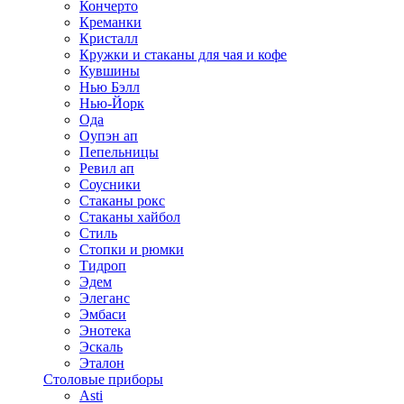
Кончерто
Креманки
Кристалл
Кружки и стаканы для чая и кофе
Кувшины
Нью Бэлл
Нью-Йорк
Ода
Оупэн ап
Пепельницы
Ревил ап
Соусники
Стаканы рокс
Стаканы хайбол
Стиль
Стопки и рюмки
Тидроп
Эдем
Элеганс
Эмбаси
Энотека
Эскаль
Эталон
Столовые приборы
Asti