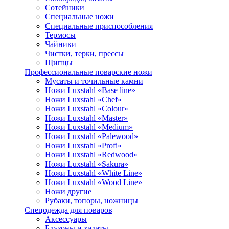
Сотейники
Специальные ножи
Специальные приспособления
Термосы
Чайники
Чистки, терки, прессы
Щипцы
Профессиональные поварские ножи
Мусаты и точильные камни
Ножи Luxstahl «Base line»
Ножи Luxstahl «Chef»
Ножи Luxstahl «Colour»
Ножи Luxstahl «Master»
Ножи Luxstahl «Medium»
Ножи Luxstahl «Palewood»
Ножи Luxstahl «Profi»
Ножи Luxstahl «Redwood»
Ножи Luxstahl «Sakura»
Ножи Luxstahl «White Line»
Ножи Luxstahl «Wood Line»
Ножи другие
Рубаки, топоры, ножницы
Спецодежда для поваров
Аксессуары
Блузоны и халаты