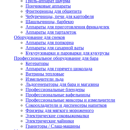
Гриль-аппарат шаурма
Пончиковые аппараты
Фритюрницы для общепита
Чебуречницы, печи для картофеля
Шашлычницы, барбекю
Аппараты для приготовления фрикаделек
Аппараты для тарталеток
Оборудование для снеков
Аппараты для попкорна
Аппараты для сахарной ваты
Кукурузоварки и пароварки для кукурузы
Профессиональное оборудование для бара
Кегераторы
Аппараты для горячего шоколада
Витрины тепловые
Измельчители льда
Льдогенераторы для бара и магазина
Профессиональные блендеры
Профессиональные вафельницы
Профессиональные миксеры и измельчители
Сокоохладители и диспенсеры напитков
Фризеры для мягкого мороженого
Электрические соковыжималки
Электрические чайники
Граниторы / Слаш-машины