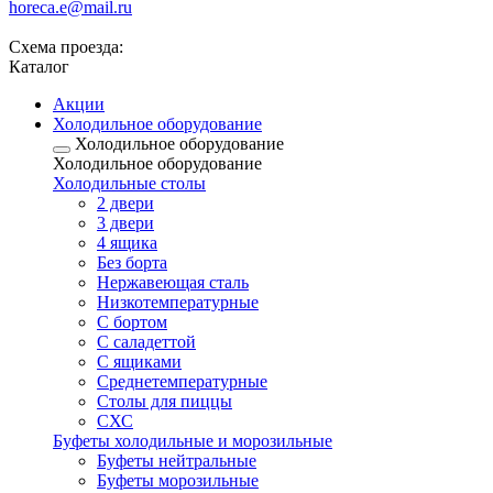
horeca.e@mail.ru
Схема проезда:
Каталог
Акции
Холодильное оборудование
Холодильное оборудование
Холодильное оборудование
Холодильные столы
2 двери
3 двери
4 ящика
Без борта
Нержавеющая сталь
Низкотемпературные
С бортом
С саладеттой
С ящиками
Среднетемпературные
Столы для пиццы
СХС
Буфеты холодильные и морозильные
Буфеты нейтральные
Буфеты морозильные