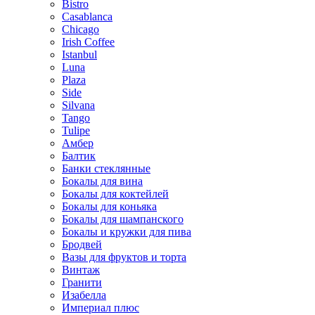
Bistro
Casablanca
Chicago
Irish Coffee
Istanbul
Luna
Plaza
Side
Silvana
Tango
Tulipe
Амбер
Балтик
Банки стеклянные
Бокалы для вина
Бокалы для коктейлей
Бокалы для коньяка
Бокалы для шампанского
Бокалы и кружки для пива
Бродвей
Вазы для фруктов и торта
Винтаж
Гранити
Изабелла
Империал плюс