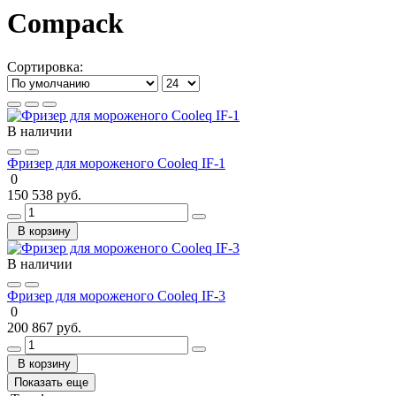
Compack
Сортировка:
В наличии
Фризер для мороженого Cooleq IF-1
0
150 538 руб.
В корзину
В наличии
Фризер для мороженого Cooleq IF-3
0
200 867 руб.
В корзину
Показать еще