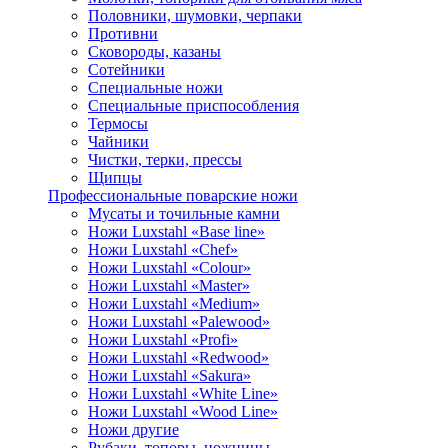
Половники, шумовки, черпаки
Противни
Сковороды, казаны
Сотейники
Специальные ножи
Специальные приспособления
Термосы
Чайники
Чистки, терки, прессы
Щипцы
Профессиональные поварские ножи
Мусаты и точильные камни
Ножи Luxstahl «Base line»
Ножи Luxstahl «Chef»
Ножи Luxstahl «Colour»
Ножи Luxstahl «Master»
Ножи Luxstahl «Medium»
Ножи Luxstahl «Palewood»
Ножи Luxstahl «Profi»
Ножи Luxstahl «Redwood»
Ножи Luxstahl «Sakura»
Ножи Luxstahl «White Line»
Ножи Luxstahl «Wood Line»
Ножи другие
Рубаки, топоры, ножницы