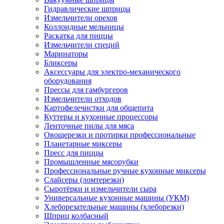
Гидравлические шприцы
Измельчители орехов
Коллоидные мельницы
Раскатка для пиццы
Измельчители специй
Маринаторы
Бликсеры
Аксессуары для электро-механического
оборудования
Прессы для гамбургеров
Измельчители отходов
Картофелечистки для общепита
Куттеры и кухонные процессоры
Ленточные пилы для мяса
Овощерезки и протирки профессиональные
Планетарные миксеры
Пресс для пиццы
Промышленные мясорубки
Профессиональные ручные кухонные миксеры
Слайсеры (ломтерезки)
Сыротёрки и измельчители сыра
Универсальные кухонные машины (УКМ)
Хлеборезательные машины (хлеборезки)
Шприц колбасный