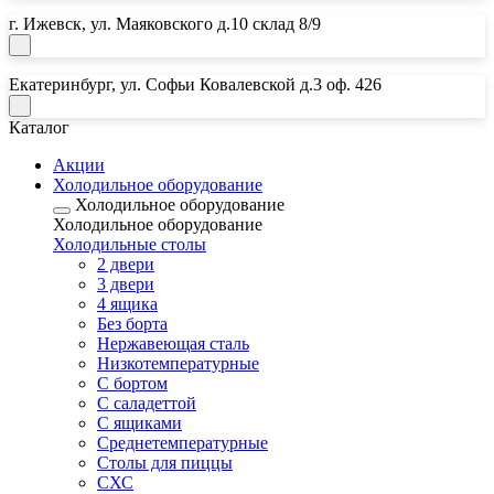
г. Ижевск, ул. Маяковского д.10 склад 8/9
Екатеринбург, ул. Софьи Ковалевской д.3 оф. 426
Каталог
Акции
Холодильное оборудование
Холодильное оборудование
Холодильное оборудование
Почта:
Холодильные столы
2 двери
horeca18@mail.ru
3 двери
Почта:
4 ящика
Без борта
horeca.e@mail.ru
Нержавеющая сталь
Низкотемпературные
С бортом
С саладеттой
С ящиками
Среднетемпературные
Столы для пиццы
СХС