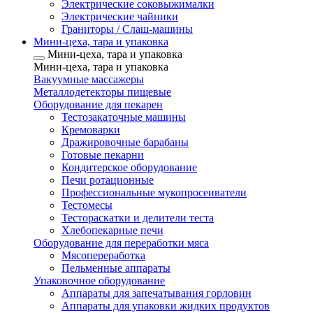
Электрические соковыжималки
Электрические чайники
Граниторы / Слаш-машины
Мини-цеха, тара и упаковка
Мини-цеха, тара и упаковка
Мини-цеха, тара и упаковка
Вакуумные массажеры
Металлодетекторы пищевые
Оборудование для пекарен
Тестозакаточные машины
Кремоварки
Дражировочные барабаны
Готовые пекарни
Кондитерское оборудование
Печи ротационные
Профессиональные мукопросеиватели
Тестомесы
Тестораскатки и делители теста
Хлебопекарные печи
Оборудование для переработки мяса
Мясопереработка
Пельменные аппараты
Упаковочное оборудование
Аппараты для запечатывания горловин
Аппараты для упаковки жидких продуктов