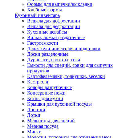
Формы для выпечки/выкладки
Хлебные формы
Кухонный инвентарь
Вешала для дефростации
Вешала для дефростации
Кухонные девайсы
Вилки, ложки раздаточные
Гастроемкости
Держатели инвентаря и подставки
Доски разделочные
Дуршлаги, грохоты, сита
Емкости для специй, совки для сыпучих
продуктов
Картофелемялки, толкушки, веселки
Кастрюли
Колоды разрубочные
Консервные ножи
Котлы для кухни
Крышки для кухонной посуды
Лопатки
Лотки
Мельницы для специй
Мерная посуда
Миски
Молотки, топорики для отбивания мяса