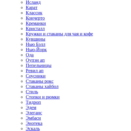
Исланд
Карат
Классик
Кончерто
Креманки
Кристалл
Кружки и стаканы для чая и кофе
Кувшины
Нью Бэлл
Нью-Йорк
Ода
Оупэн ап
Пепельницы
Ревил ап
Соусники
Стаканы рокс
Стаканы хайбол
Стиль
Стопки и рюмки
Тидроп
Эдем
Элеганс
Эмбаси
Энотека
Эскаль