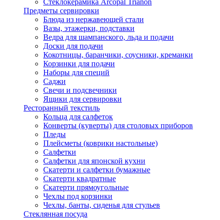
Стеклокерамика Arcopal Trianon
Предметы сервировки
Блюда из нержавеющей стали
Вазы, этажерки, подставки
Ведра для шампанского, льда и подачи
Доски для подачи
Кокотницы, баранчики, соусники, креманки
Корзинки для подачи
Наборы для специй
Саджи
Свечи и подсвечники
Ящики для сервировки
Ресторанный текстиль
Кольца для салфеток
Конверты (куверты) для столовых приборов
Пледы
Плейсметы (коврики настольные)
Салфетки
Салфетки для японской кухни
Скатерти и салфетки бумажные
Скатерти квадратные
Скатерти прямоугольные
Чехлы под корзинки
Чехлы, банты, сиденья для стульев
Стеклянная посуда