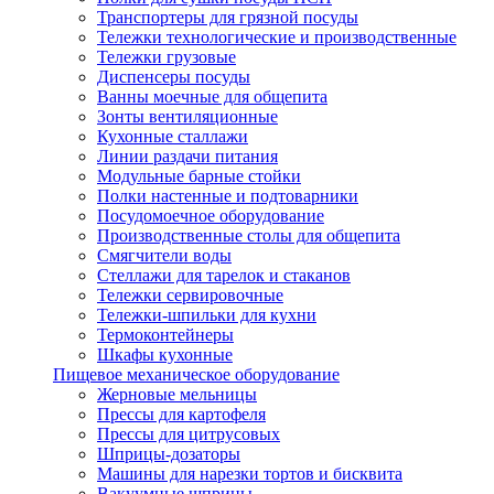
Транспортеры для грязной посуды
Тележки технологические и производственные
Тележки грузовые
Диспенсеры посуды
Ванны моечные для общепита
Зонты вентиляционные
Кухонные сталлажи
Линии раздачи питания
Модульные барные стойки
Полки настенные и подтоварники
Посудомоечное оборудование
Производственные столы для общепита
Смягчители воды
Стеллажи для тарелок и стаканов
Тележки сервировочные
Тележки-шпильки для кухни
Термоконтейнеры
Шкафы кухонные
Пищевое механическое оборудование
Жерновые мельницы
Прессы для картофеля
Прессы для цитрусовых
Шприцы-дозаторы
Машины для нарезки тортов и бисквита
Вакуумные шприцы