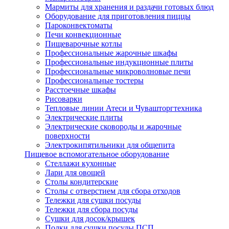
Мармиты для хранения и раздачи готовых блюд
Оборудование для приготовления пиццы
Пароконвектоматы
Печи конвекционные
Пищеварочные котлы
Профессиональные жарочные шкафы
Профессиональные индукционные плиты
Профессиональные микроволновые печи
Профессиональные тостеры
Расстоечные шкафы
Рисоварки
Тепловые линии Атеси и Чувашторгтехника
Электрические плиты
Электрические сковороды и жарочные
поверхности
Электрокипятильники для общепита
Пищевое вспомогательное оборудование
Стеллажи кухонные
Лари для овощей
Столы кондитерские
Столы с отверстием для сбора отходов
Тележки для сушки посуды
Тележки для сбора посуды
Сушки для досок/крышек
Полки для сушки посуды ПСП