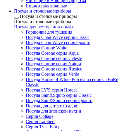
Чистящие и моющие средства
Ящики пластиковые
Посуда и столовые приборы
Посуда и столовые приборы
Посуда и столовые приборы
Посуда для ресторанов и кафе
Горшочки для тушения
Посуда Chan Wave серия Classic
Посуда Chan Wave серия Quadro
Посуда Corone White
Посуда Corone серия Aqua
Посуда Corone серия Celeste
Посуда Corone серия Natura
Посуда Corone серия Rustico
Посуда Corone серия Verde
Посуда House of White Porcelain серия CaBaRe
Classic
Посуда LY'S серия Horeca
Посуда Sam&Squito серия Classic
Посуда Sam&Squito серия Quadro
Посуда для детских садов
Посуда для японской кухни
Серия Collage
Серия Lambert
Серия Tvist Ivory