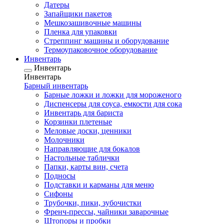
Датеры
Запайщики пакетов
Мешкозашивочные машины
Пленка для упаковки
Стреппинг машины и оборудование
Термоупаковочное оборудование
Инвентарь
Инвентарь
Инвентарь
Барный инвентарь
Барные ложки и ложки для мороженого
Диспенсеры для соуса, емкости для сока
Инвентарь для бариста
Корзинки плетеные
Меловые доски, ценники
Молочники
Направляющие для бокалов
Настольные таблички
Папки, карты вин, счета
Подносы
Подставки и карманы для меню
Сифоны
Трубочки, пики, зубочистки
Френч-прессы, чайники заварочные
Штопоры и пробки