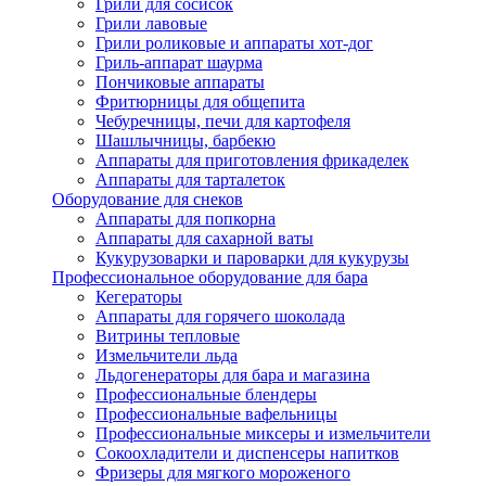
Грили для сосисок
Грили лавовые
Грили роликовые и аппараты хот-дог
Гриль-аппарат шаурма
Пончиковые аппараты
Фритюрницы для общепита
Чебуречницы, печи для картофеля
Шашлычницы, барбекю
Аппараты для приготовления фрикаделек
Аппараты для тарталеток
Оборудование для снеков
Аппараты для попкорна
Аппараты для сахарной ваты
Кукурузоварки и пароварки для кукурузы
Профессиональное оборудование для бара
Кегераторы
Аппараты для горячего шоколада
Витрины тепловые
Измельчители льда
Льдогенераторы для бара и магазина
Профессиональные блендеры
Профессиональные вафельницы
Профессиональные миксеры и измельчители
Сокоохладители и диспенсеры напитков
Фризеры для мягкого мороженого