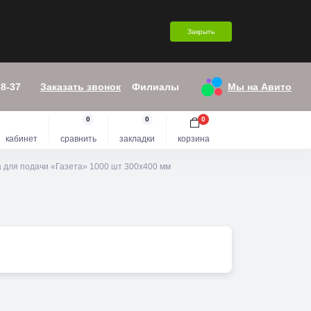
Закрыть
38-37
Заказать звонок
Филиалы
Мы на Авито
0
0
0
кабинет
сравнить
закладки
корзина
 для подачи «Газета» 1000 шт 300х400 мм