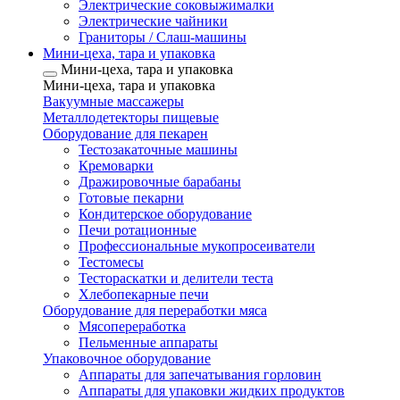
Электрические соковыжималки
Электрические чайники
Граниторы / Слаш-машины
Мини-цеха, тара и упаковка
Мини-цеха, тара и упаковка
Мини-цеха, тара и упаковка
Вакуумные массажеры
Металлодетекторы пищевые
Оборудование для пекарен
Тестозакаточные машины
Кремоварки
Дражировочные барабаны
Готовые пекарни
Кондитерское оборудование
Печи ротационные
Профессиональные мукопросеиватели
Тестомесы
Тестораскатки и делители теста
Хлебопекарные печи
Оборудование для переработки мяса
Мясопереработка
Пельменные аппараты
Упаковочное оборудование
Аппараты для запечатывания горловин
Аппараты для упаковки жидких продуктов