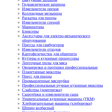
Гидравлические шприцы
Измельчители орехов
Коллоидные мельницы
Раскатка для пиццы
Измельчители специй
Маринаторы
Бликсеры
Аксессуары для электро-механического
оборудования
Прессы для гамбургеров
Измельчители отходов
Картофелечистки для общепита
Куттеры и кухонные процессоры
Ленточные пилы для мяса
Овощерезки и протирки профессиональные
Планетарные миксеры
Пресс для пиццы
Промышленные мясорубки
Профессиональные ручные кухонные миксеры
Слайсеры (ломтерезки)
Сыротёрки и измельчители сыра
Универсальные кухонные машины (УКМ)
Хлеборезательные машины (хлеборезки)
Шприц колбасный