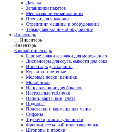
Датеры
Запайщики пакетов
Мешкозашивочные машины
Пленка для упаковки
Стреппинг машины и оборудование
Термоупаковочное оборудование
Инвентарь
Инвентарь
Инвентарь
Барный инвентарь
Барные ложки и ложки для мороженого
Диспенсеры для соуса, емкости для сока
Инвентарь для бариста
Корзинки плетеные
Меловые доски, ценники
Молочники
Направляющие для бокалов
Настольные таблички
Папки, карты вин, счета
Подносы
Подставки и карманы для меню
Сифоны
Трубочки, пики, зубочистки
Френч-прессы, чайники заварочные
Штопоры и пробки