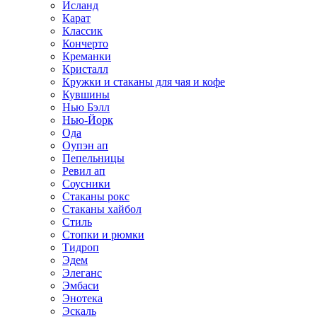
Исланд
Карат
Классик
Кончерто
Креманки
Кристалл
Кружки и стаканы для чая и кофе
Кувшины
Нью Бэлл
Нью-Йорк
Ода
Оупэн ап
Пепельницы
Ревил ап
Соусники
Стаканы рокс
Стаканы хайбол
Стиль
Стопки и рюмки
Тидроп
Эдем
Элеганс
Эмбаси
Энотека
Эскаль