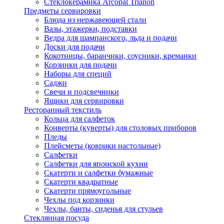
Стеклокерамика Arcopal Trianon
Предметы сервировки
Блюда из нержавеющей стали
Вазы, этажерки, подставки
Ведра для шампанского, льда и подачи
Доски для подачи
Кокотницы, баранчики, соусники, креманки
Корзинки для подачи
Наборы для специй
Саджи
Свечи и подсвечники
Ящики для сервировки
Ресторанный текстиль
Кольца для салфеток
Конверты (куверты) для столовых приборов
Пледы
Плейсметы (коврики настольные)
Салфетки
Салфетки для японской кухни
Скатерти и салфетки бумажные
Скатерти квадратные
Скатерти прямоугольные
Чехлы под корзинки
Чехлы, банты, сиденья для стульев
Стеклянная посуда