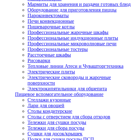
Мармиты для хранения и раздачи готовых блюд
Оборудование для приготовления пиццы
Пароконвектоматы
Печи конвекционные
Пищеварочные котлы
Профессиональные жарочные шкафы
Профессиональные индукционные плиты
Профессиональные микроволновые печи
Профессиональные тостеры
Расстоечные шкафы
Рисоварки
Тепловые линии Атеси и Чувашторгтехника
Электрические плиты
Электрические сковороды и жарочные
поверхности
Электрокипятильники для общепита
Пищевое вспомогательное оборудование
Стеллажи кухонные
Лари для овощей
Столы кондитерские
Столы с отверстием для сбора отходов
Тележки для сушки посуды
Тележки для сбора посуды
Сушки для досок/крышек
Полки для сушки посуды ПСП