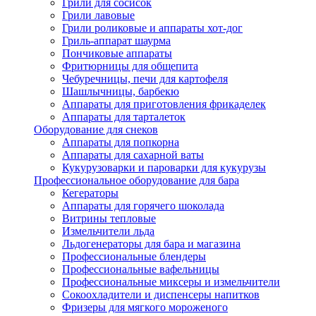
Грили для сосисок
Грили лавовые
Грили роликовые и аппараты хот-дог
Гриль-аппарат шаурма
Пончиковые аппараты
Фритюрницы для общепита
Чебуречницы, печи для картофеля
Шашлычницы, барбекю
Аппараты для приготовления фрикаделек
Аппараты для тарталеток
Оборудование для снеков
Аппараты для попкорна
Аппараты для сахарной ваты
Кукурузоварки и пароварки для кукурузы
Профессиональное оборудование для бара
Кегераторы
Аппараты для горячего шоколада
Витрины тепловые
Измельчители льда
Льдогенераторы для бара и магазина
Профессиональные блендеры
Профессиональные вафельницы
Профессиональные миксеры и измельчители
Сокоохладители и диспенсеры напитков
Фризеры для мягкого мороженого