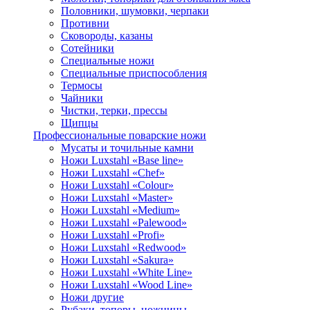
Половники, шумовки, черпаки
Противни
Сковороды, казаны
Сотейники
Специальные ножи
Специальные приспособления
Термосы
Чайники
Чистки, терки, прессы
Щипцы
Профессиональные поварские ножи
Мусаты и точильные камни
Ножи Luxstahl «Base line»
Ножи Luxstahl «Chef»
Ножи Luxstahl «Colour»
Ножи Luxstahl «Master»
Ножи Luxstahl «Medium»
Ножи Luxstahl «Palewood»
Ножи Luxstahl «Profi»
Ножи Luxstahl «Redwood»
Ножи Luxstahl «Sakura»
Ножи Luxstahl «White Line»
Ножи Luxstahl «Wood Line»
Ножи другие
Рубаки, топоры, ножницы