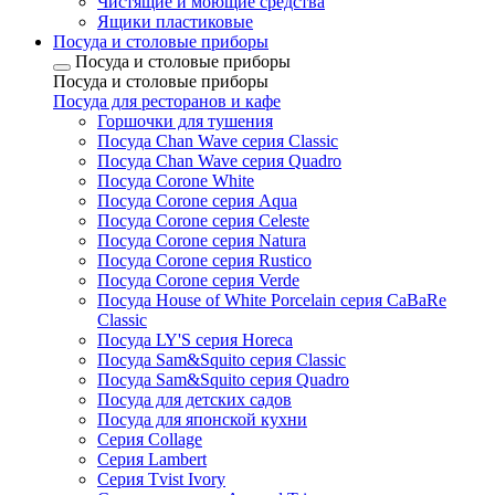
Чистящие и моющие средства
Ящики пластиковые
Посуда и столовые приборы
Посуда и столовые приборы
Посуда и столовые приборы
Посуда для ресторанов и кафе
Горшочки для тушения
Посуда Chan Wave серия Classic
Посуда Chan Wave серия Quadro
Посуда Corone White
Посуда Corone серия Aqua
Посуда Corone серия Celeste
Посуда Corone серия Natura
Посуда Corone серия Rustico
Посуда Corone серия Verde
Посуда House of White Porcelain серия CaBaRe
Classic
Посуда LY'S серия Horeca
Посуда Sam&Squito серия Classic
Посуда Sam&Squito серия Quadro
Посуда для детских садов
Посуда для японской кухни
Серия Collage
Серия Lambert
Серия Tvist Ivory