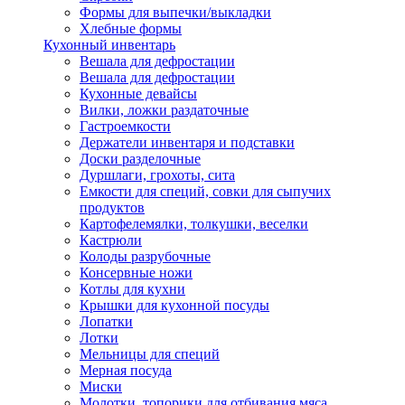
Формы для выпечки/выкладки
Хлебные формы
Кухонный инвентарь
Вешала для дефростации
Вешала для дефростации
Кухонные девайсы
Вилки, ложки раздаточные
Гастроемкости
Держатели инвентаря и подставки
Доски разделочные
Дуршлаги, грохоты, сита
Емкости для специй, совки для сыпучих
продуктов
Картофелемялки, толкушки, веселки
Кастрюли
Колоды разрубочные
Консервные ножи
Котлы для кухни
Крышки для кухонной посуды
Лопатки
Лотки
Мельницы для специй
Мерная посуда
Миски
Молотки, топорики для отбивания мяса