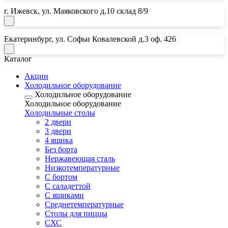
г. Ижевск, ул. Маяковского д.10 склад 8/9
Екатеринбург, ул. Софьи Ковалевской д.3 оф. 426
Каталог
Акции
Холодильное оборудование
Холодильное оборудование
Холодильное оборудование
Почта:
Холодильные столы
2 двери
horeca18@mail.ru
3 двери
Почта:
4 ящика
Без борта
horeca.e@mail.ru
Нержавеющая сталь
Низкотемпературные
С бортом
С саладеттой
С ящиками
Среднетемпературные
Столы для пиццы
СХС