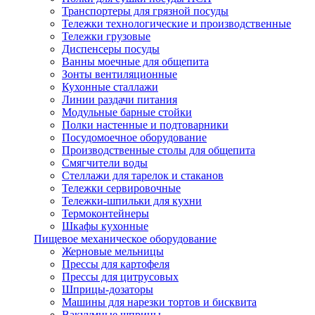
Транспортеры для грязной посуды
Тележки технологические и производственные
Тележки грузовые
Диспенсеры посуды
Ванны моечные для общепита
Зонты вентиляционные
Кухонные сталлажи
Линии раздачи питания
Модульные барные стойки
Полки настенные и подтоварники
Посудомоечное оборудование
Производственные столы для общепита
Смягчители воды
Стеллажи для тарелок и стаканов
Тележки сервировочные
Тележки-шпильки для кухни
Термоконтейнеры
Шкафы кухонные
Пищевое механическое оборудование
Жерновые мельницы
Прессы для картофеля
Прессы для цитрусовых
Шприцы-дозаторы
Машины для нарезки тортов и бисквита
Вакуумные шприцы