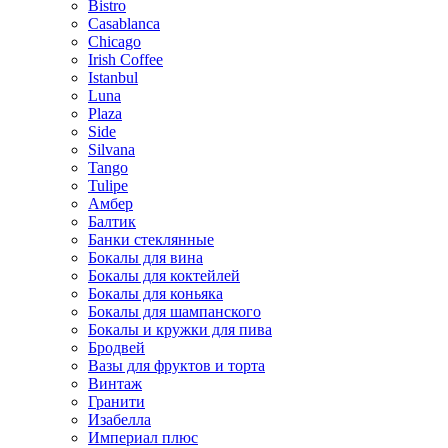
Bistro
Casablanca
Chicago
Irish Coffee
Istanbul
Luna
Plaza
Side
Silvana
Tango
Tulipe
Амбер
Балтик
Банки стеклянные
Бокалы для вина
Бокалы для коктейлей
Бокалы для коньяка
Бокалы для шампанского
Бокалы и кружки для пива
Бродвей
Вазы для фруктов и торта
Винтаж
Гранити
Изабелла
Империал плюс