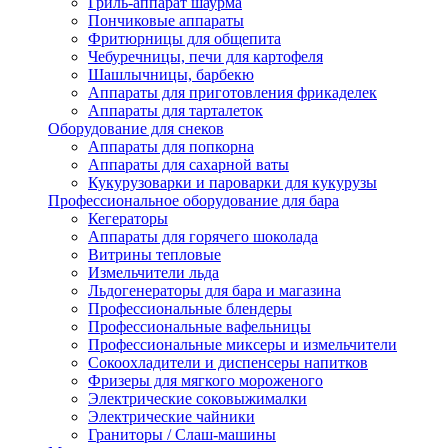
Гриль-аппарат шаурма
Пончиковые аппараты
Фритюрницы для общепита
Чебуречницы, печи для картофеля
Шашлычницы, барбекю
Аппараты для приготовления фрикаделек
Аппараты для тарталеток
Оборудование для снеков
Аппараты для попкорна
Аппараты для сахарной ваты
Кукурузоварки и пароварки для кукурузы
Профессиональное оборудование для бара
Кегераторы
Аппараты для горячего шоколада
Витрины тепловые
Измельчители льда
Льдогенераторы для бара и магазина
Профессиональные блендеры
Профессиональные вафельницы
Профессиональные миксеры и измельчители
Сокоохладители и диспенсеры напитков
Фризеры для мягкого мороженого
Электрические соковыжималки
Электрические чайники
Граниторы / Слаш-машины