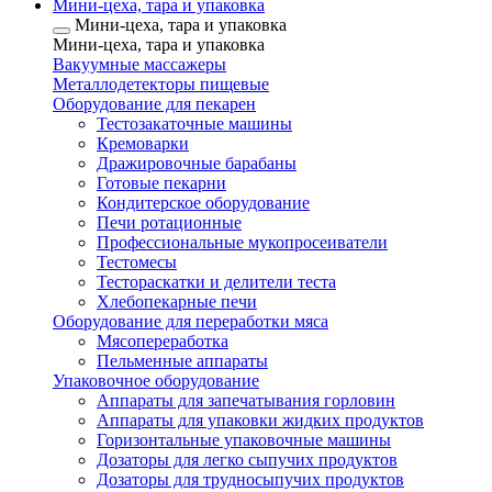
Мини-цеха, тара и упаковка
Мини-цеха, тара и упаковка
Мини-цеха, тара и упаковка
Вакуумные массажеры
Металлодетекторы пищевые
Оборудование для пекарен
Тестозакаточные машины
Кремоварки
Дражировочные барабаны
Готовые пекарни
Кондитерское оборудование
Печи ротационные
Профессиональные мукопросеиватели
Тестомесы
Тестораскатки и делители теста
Хлебопекарные печи
Оборудование для переработки мяса
Мясопереработка
Пельменные аппараты
Упаковочное оборудование
Аппараты для запечатывания горловин
Аппараты для упаковки жидких продуктов
Горизонтальные упаковочные машины
Дозаторы для легко сыпучих продуктов
Дозаторы для трудносыпучих продуктов