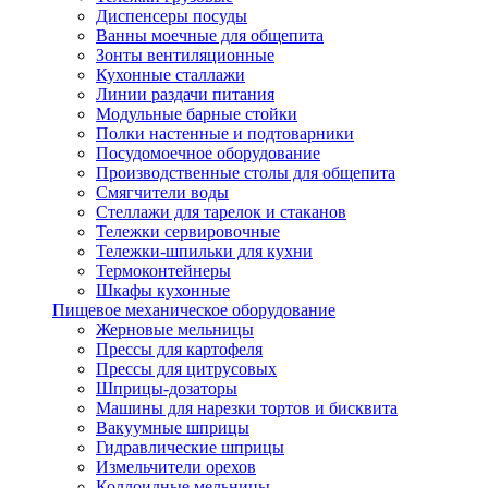
Диспенсеры посуды
Ванны моечные для общепита
Зонты вентиляционные
Кухонные сталлажи
Линии раздачи питания
Модульные барные стойки
Полки настенные и подтоварники
Посудомоечное оборудование
Производственные столы для общепита
Смягчители воды
Стеллажи для тарелок и стаканов
Тележки сервировочные
Тележки-шпильки для кухни
Термоконтейнеры
Шкафы кухонные
Пищевое механическое оборудование
Жерновые мельницы
Прессы для картофеля
Прессы для цитрусовых
Шприцы-дозаторы
Машины для нарезки тортов и бисквита
Вакуумные шприцы
Гидравлические шприцы
Измельчители орехов
Коллоидные мельницы