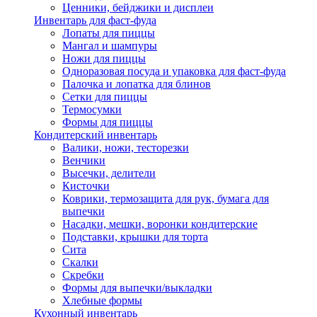
Ценники, бейджики и дисплеи
Инвентарь для фаст-фуда
Лопаты для пиццы
Мангал и шампуры
Ножи для пиццы
Одноразовая посуда и упаковка для фаст-фуда
Палочка и лопатка для блинов
Сетки для пиццы
Термосумки
Формы для пиццы
Кондитерский инвентарь
Валики, ножи, тесторезки
Венчики
Высечки, делители
Кисточки
Коврики, термозащита для рук, бумага для
выпечки
Насадки, мешки, воронки кондитерские
Подставки, крышки для торта
Сита
Скалки
Скребки
Формы для выпечки/выкладки
Хлебные формы
Кухонный инвентарь