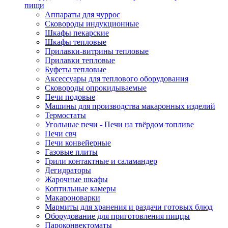
пищи
Аппараты для чуррос
Сковороды индукционные
Шкафы пекарские
Шкафы тепловые
Прилавки-витрины тепловые
Прилавки тепловые
Буфеты тепловые
Аксессуары для теплового оборудования
Сковороды опрокидываемые
Печи подовые
Машины для производства макаронных изделий
Термостаты
Угольные печи - Печи на твёрдом топливе
Печи свч
Печи конвейерные
Газовые плиты
Грили контактные и саламандер
Дегидраторы
Жарочные шкафы
Коптильные камеры
Макароноварки
Мармиты для хранения и раздачи готовых блюд
Оборудование для приготовления пиццы
Пароконвектоматы