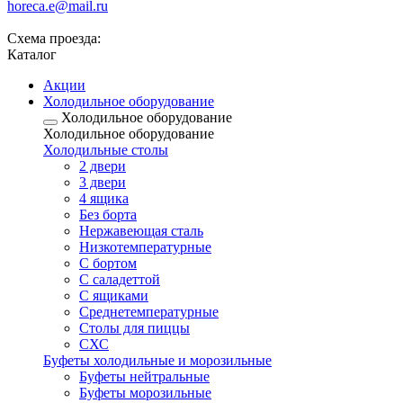
horeca.e@mail.ru
Схема проезда:
Каталог
Акции
Холодильное оборудование
Холодильное оборудование
Холодильное оборудование
Холодильные столы
2 двери
3 двери
4 ящика
Без борта
Нержавеющая сталь
Низкотемпературные
С бортом
С саладеттой
С ящиками
Среднетемпературные
Столы для пиццы
СХС
Буфеты холодильные и морозильные
Буфеты нейтральные
Буфеты морозильные