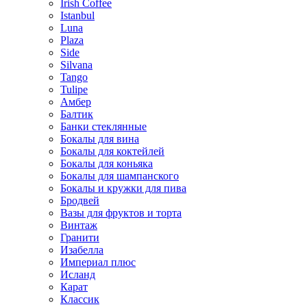
Irish Coffee
Istanbul
Luna
Plaza
Side
Silvana
Tango
Tulipe
Амбер
Балтик
Банки стеклянные
Бокалы для вина
Бокалы для коктейлей
Бокалы для коньяка
Бокалы для шампанского
Бокалы и кружки для пива
Бродвей
Вазы для фруктов и торта
Винтаж
Гранити
Изабелла
Империал плюс
Исланд
Карат
Классик