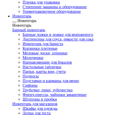
Пленка для упаковки
Стреппинг машины и оборудование
Термоупаковочное оборудование
Инвентарь
Инвентарь
Инвентарь
Барный инвентарь
Барные ложки и ложки для мороженого
Диспенсеры для соуса, емкости для сока
Инвентарь для бариста
Корзинки плетеные
Меловые доски, ценники
Молочники
Направляющие для бокалов
Настольные таблички
Папки, карты вин, счета
Подносы
Подставки и карманы для меню
Сифоны
Трубочки, пики, зубочистки
Френч-прессы, чайники заварочные
Штопоры и пробки
Инвентарь для магазинов
Шкафы для одежды
Лотки для теста