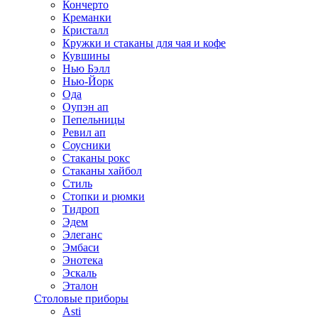
Кончерто
Креманки
Кристалл
Кружки и стаканы для чая и кофе
Кувшины
Нью Бэлл
Нью-Йорк
Ода
Оупэн ап
Пепельницы
Ревил ап
Соусники
Стаканы рокс
Стаканы хайбол
Стиль
Стопки и рюмки
Тидроп
Эдем
Элеганс
Эмбаси
Энотека
Эскаль
Эталон
Столовые приборы
Asti