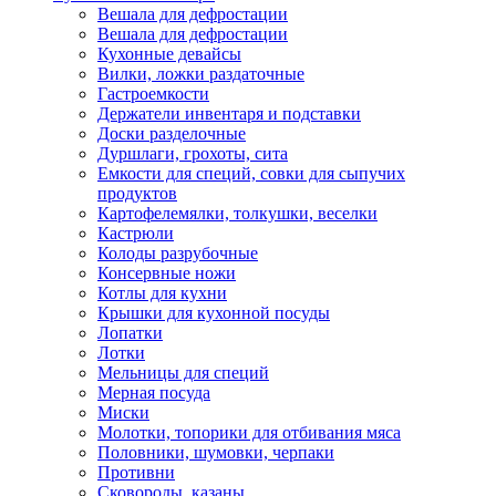
Вешала для дефростации
Вешала для дефростации
Кухонные девайсы
Вилки, ложки раздаточные
Гастроемкости
Держатели инвентаря и подставки
Доски разделочные
Дуршлаги, грохоты, сита
Емкости для специй, совки для сыпучих
продуктов
Картофелемялки, толкушки, веселки
Кастрюли
Колоды разрубочные
Консервные ножи
Котлы для кухни
Крышки для кухонной посуды
Лопатки
Лотки
Мельницы для специй
Мерная посуда
Миски
Молотки, топорики для отбивания мяса
Половники, шумовки, черпаки
Противни
Сковороды, казаны