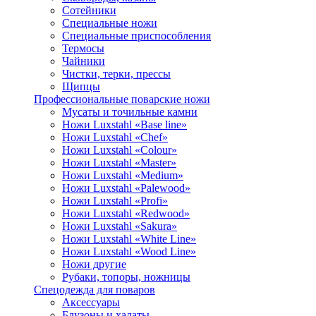
Сотейники
Специальные ножи
Специальные приспособления
Термосы
Чайники
Чистки, терки, прессы
Щипцы
Профессиональные поварские ножи
Мусаты и точильные камни
Ножи Luxstahl «Base line»
Ножи Luxstahl «Chef»
Ножи Luxstahl «Colour»
Ножи Luxstahl «Master»
Ножи Luxstahl «Medium»
Ножи Luxstahl «Palewood»
Ножи Luxstahl «Profi»
Ножи Luxstahl «Redwood»
Ножи Luxstahl «Sakura»
Ножи Luxstahl «White Line»
Ножи Luxstahl «Wood Line»
Ножи другие
Рубаки, топоры, ножницы
Спецодежда для поваров
Аксессуары
Блузоны и халаты