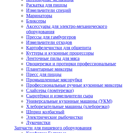
Раскатка для пиццы
Измельчители специй
Маринаторы
Бликсеры
Аксессуары для электро-механического
оборудования
Прессы для гамбургеров
Измельчители отходов
Картофелечистки для общепита
Куттеры и кухонные процессоры
Ленточные пилы для мяса
Овощерезки и протирки профессиональные
Планетарные миксеры
Пресс для пиццы
Промышленные мясорубки
Профессиональные ручные кухонные миксеры
Слайсеры (ломтерезки)
Сыротёрки и измельчители сыра
Универсальные кухонные машины (УКМ)
Хлеборезательные машины (хлеборезки)
Шприц колбасный
Электрические рыбочистки
Лукочистки
Запчасти для пищевого оборудования