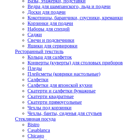
Вазы, этажерки, подставки
Ведра для шампанского, льда и подачи
Доски для подачи
Кокотницы, баранчики, соусники, креманки
Корзинки для подачи
Наборы для специй
Саджи
Свечи и подсвечники
Ящики для сервировки
Ресторанный текстиль
Кольца для салфеток
Конверты (куверты) для столовых приборов
Пледы
Плейсметы (коврики настольные)
Салфетки
Салфетки для японской кухни
Скатерти и салфетки бумажные
Скатерти квадратные
Скатерти прямоугольные
Чехлы под корзинки
Чехлы, банты, сиденья для стульев
Стеклянная посуда
Bistro
Casablanca
Chicago