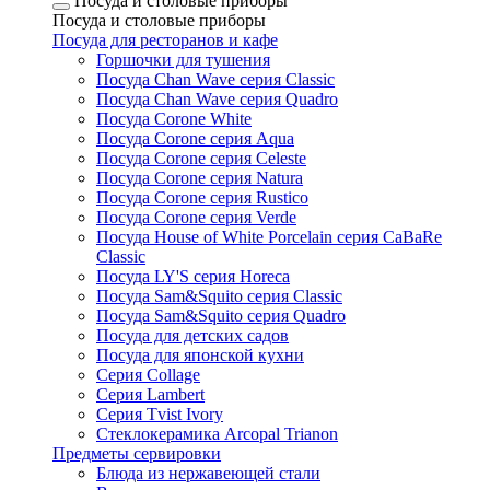
Посуда и столовые приборы
Посуда и столовые приборы
Посуда для ресторанов и кафе
Горшочки для тушения
Посуда Chan Wave серия Classic
Посуда Chan Wave серия Quadro
Посуда Corone White
Посуда Corone серия Aqua
Посуда Corone серия Celeste
Посуда Corone серия Natura
Посуда Corone серия Rustico
Посуда Corone серия Verde
Посуда House of White Porcelain серия CaBaRe
Classic
Посуда LY'S серия Horeca
Посуда Sam&Squito серия Classic
Посуда Sam&Squito серия Quadro
Посуда для детских садов
Посуда для японской кухни
Серия Collage
Серия Lambert
Серия Tvist Ivory
Стеклокерамика Arcopal Trianon
Предметы сервировки
Блюда из нержавеющей стали