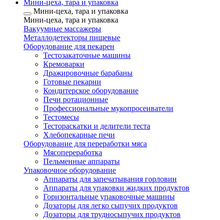
Мини-цеха, тара и упаковка
Мини-цеха, тара и упаковка
Мини-цеха, тара и упаковка
Вакуумные массажеры
Металлодетекторы пищевые
Оборудование для пекарен
Тестозакаточные машины
Кремоварки
Дражировочные барабаны
Готовые пекарни
Кондитерское оборудование
Печи ротационные
Профессиональные мукопросеиватели
Тестомесы
Тестораскатки и делители теста
Хлебопекарные печи
Оборудование для переработки мяса
Мясопереработка
Пельменные аппараты
Упаковочное оборудование
Аппараты для запечатывания горловин
Аппараты для упаковки жидких продуктов
Горизонтальные упаковочные машины
Дозаторы для легко сыпучих продуктов
Дозаторы для трудносыпучих продуктов