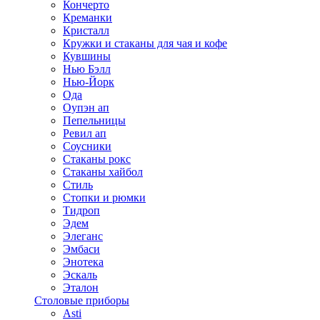
Кончерто
Креманки
Кристалл
Кружки и стаканы для чая и кофе
Кувшины
Нью Бэлл
Нью-Йорк
Ода
Оупэн ап
Пепельницы
Ревил ап
Соусники
Стаканы рокс
Стаканы хайбол
Стиль
Стопки и рюмки
Тидроп
Эдем
Элеганс
Эмбаси
Энотека
Эскаль
Эталон
Столовые приборы
Asti