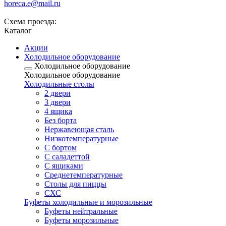
horeca.e@mail.ru
Схема проезда:
Каталог
Акции
Холодильное оборудование
Холодильное оборудование
Холодильное оборудование
Холодильные столы
2 двери
3 двери
4 ящика
Без борта
Нержавеющая сталь
Низкотемпературные
С бортом
С саладеттой
С ящиками
Среднетемпературные
Столы для пиццы
СХС
Буфеты холодильные и морозильные
Буфеты нейтральные
Буфеты морозильные