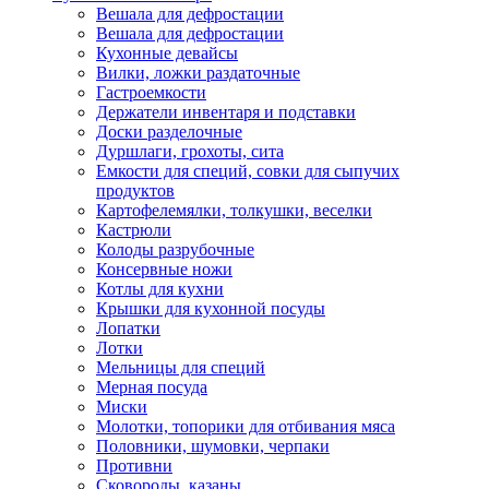
Вешала для дефростации
Вешала для дефростации
Кухонные девайсы
Вилки, ложки раздаточные
Гастроемкости
Держатели инвентаря и подставки
Доски разделочные
Дуршлаги, грохоты, сита
Емкости для специй, совки для сыпучих
продуктов
Картофелемялки, толкушки, веселки
Кастрюли
Колоды разрубочные
Консервные ножи
Котлы для кухни
Крышки для кухонной посуды
Лопатки
Лотки
Мельницы для специй
Мерная посуда
Миски
Молотки, топорики для отбивания мяса
Половники, шумовки, черпаки
Противни
Сковороды, казаны