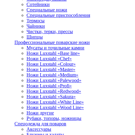
Сотейники
Специальные ножи
Специальные приспособления
Термосы
Чайники
Чистки, терки, прессы
Щипцы
Профессиональные поварские ножи
Мусаты и точильные камни
Ножи Luxstahl «Base line»
Ножи Luxstahl «Chef»
Ножи Luxstahl «Colour»
Ножи Luxstahl «Master»
Ножи Luxstahl «Medium»
Ножи Luxstahl «Palewood»
Ножи Luxstahl «Profi»
Ножи Luxstahl «Redwood»
Ножи Luxstahl «Sakura»
Ножи Luxstahl «White Line»
Ножи Luxstahl «Wood Line»
Ножи другие
Рубаки, топоры, ножницы
Спецодежда для поваров
Аксессуары
Блузоны и халаты