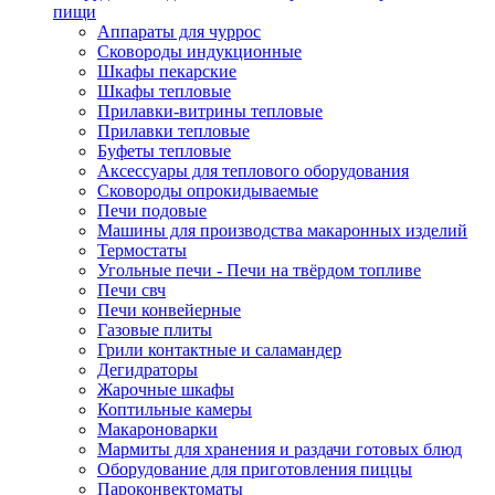
пищи
Аппараты для чуррос
Сковороды индукционные
Шкафы пекарские
Шкафы тепловые
Прилавки-витрины тепловые
Прилавки тепловые
Буфеты тепловые
Аксессуары для теплового оборудования
Сковороды опрокидываемые
Печи подовые
Машины для производства макаронных изделий
Термостаты
Угольные печи - Печи на твёрдом топливе
Печи свч
Печи конвейерные
Газовые плиты
Грили контактные и саламандер
Дегидраторы
Жарочные шкафы
Коптильные камеры
Макароноварки
Мармиты для хранения и раздачи готовых блюд
Оборудование для приготовления пиццы
Пароконвектоматы