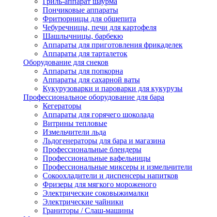
Гриль-аппарат шаурма
Пончиковые аппараты
Фритюрницы для общепита
Чебуречницы, печи для картофеля
Шашлычницы, барбекю
Аппараты для приготовления фрикаделек
Аппараты для тарталеток
Оборудование для снеков
Аппараты для попкорна
Аппараты для сахарной ваты
Кукурузоварки и пароварки для кукурузы
Профессиональное оборудование для бара
Кегераторы
Аппараты для горячего шоколада
Витрины тепловые
Измельчители льда
Льдогенераторы для бара и магазина
Профессиональные блендеры
Профессиональные вафельницы
Профессиональные миксеры и измельчители
Сокоохладители и диспенсеры напитков
Фризеры для мягкого мороженого
Электрические соковыжималки
Электрические чайники
Граниторы / Слаш-машины