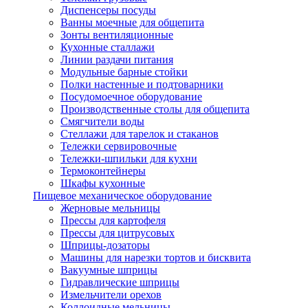
Диспенсеры посуды
Ванны моечные для общепита
Зонты вентиляционные
Кухонные сталлажи
Линии раздачи питания
Модульные барные стойки
Полки настенные и подтоварники
Посудомоечное оборудование
Производственные столы для общепита
Смягчители воды
Стеллажи для тарелок и стаканов
Тележки сервировочные
Тележки-шпильки для кухни
Термоконтейнеры
Шкафы кухонные
Пищевое механическое оборудование
Жерновые мельницы
Прессы для картофеля
Прессы для цитрусовых
Шприцы-дозаторы
Машины для нарезки тортов и бисквита
Вакуумные шприцы
Гидравлические шприцы
Измельчители орехов
Коллоидные мельницы