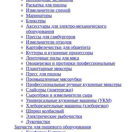
Раскатка для пиццы
Измельчители специй
Маринаторы
Бликсеры
Аксессуары для электро-механического
оборудования
Прессы для гамбургеров
Измельчители отходов
Картофелечистки для общепита
Куттеры и кухонные процессоры
Ленточные пилы для мяса
Овощерезки и протирки профессиональные
Планетарные миксеры
Пресс для пиццы
Промышленные мясорубки
Профессиональные ручные кухонные миксеры
Слайсеры (ломтерезки)
Сыротёрки и измельчители сыра
Универсальные кухонные машины (УКМ)
Хлеборезательные машины (хлеборезки)
Шприц колбасный
Электрические рыбочистки
Лукочистки
Запчасти для пищевого оборудования