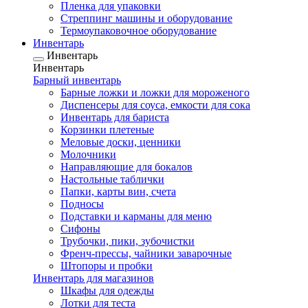
Пленка для упаковки
Стреппинг машины и оборудование
Термоупаковочное оборудование
Инвентарь
Инвентарь
Инвентарь
Барный инвентарь
Барные ложки и ложки для мороженого
Диспенсеры для соуса, емкости для сока
Инвентарь для бариста
Корзинки плетеные
Меловые доски, ценники
Молочники
Направляющие для бокалов
Настольные таблички
Папки, карты вин, счета
Подносы
Подставки и карманы для меню
Сифоны
Трубочки, пики, зубочистки
Френч-прессы, чайники заварочные
Штопоры и пробки
Инвентарь для магазинов
Шкафы для одежды
Лотки для теста