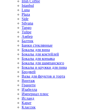
Irish Coffee
Istanbul
Luna
Plaza
Side
Silvana
Tango
Tulipe
Амбер
Балтик
Банки стеклянные
Бокалы для вина
Бокалы для коктейлей
Бокалы для коньяка
Бокалы для шампанского
Бокалы и кружки для пива
Бродвей
Вазы для фруктов и торта
Винтаж
Гранити
Изабелла
Империал плюс
Исланд
Карат
Классик