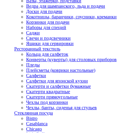
Вазы, этажерки, подставки
Ведра для шампанского, льда и подачи
Доски для подачи
Кокотницы, баранчики, соусники, креманки
Корзинки для подачи
Наборы для специй
Саджи
Свечи и подсвечники
Ящики для сервировки
Ресторанный текстиль
Кольца для салфеток
Конверты (куверты) для столовых приборов
Пледы
Плейсметы (коврики настольные)
Салфетки
Салфетки для японской кухни
Скатерти и салфетки бумажные
Скатерти квадратные
Скатерти прямоугольные
Чехлы под корзинки
Чехлы, банты, сиденья для стульев
Стеклянная посуда
Bistro
Casablanca
Chicago