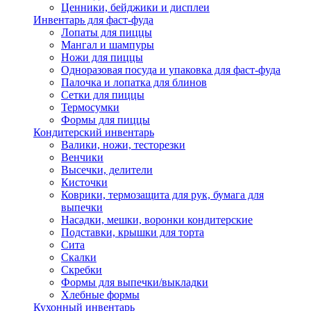
Ценники, бейджики и дисплеи
Инвентарь для фаст-фуда
Лопаты для пиццы
Мангал и шампуры
Ножи для пиццы
Одноразовая посуда и упаковка для фаст-фуда
Палочка и лопатка для блинов
Сетки для пиццы
Термосумки
Формы для пиццы
Кондитерский инвентарь
Валики, ножи, тесторезки
Венчики
Высечки, делители
Кисточки
Коврики, термозащита для рук, бумага для
выпечки
Насадки, мешки, воронки кондитерские
Подставки, крышки для торта
Сита
Скалки
Скребки
Формы для выпечки/выкладки
Хлебные формы
Кухонный инвентарь