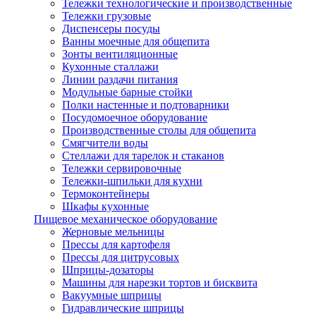
Тележки технологические и производственные
Тележки грузовые
Диспенсеры посуды
Ванны моечные для общепита
Зонты вентиляционные
Кухонные сталлажи
Линии раздачи питания
Модульные барные стойки
Полки настенные и подтоварники
Посудомоечное оборудование
Производственные столы для общепита
Смягчители воды
Стеллажи для тарелок и стаканов
Тележки сервировочные
Тележки-шпильки для кухни
Термоконтейнеры
Шкафы кухонные
Пищевое механическое оборудование
Жерновые мельницы
Прессы для картофеля
Прессы для цитрусовых
Шприцы-дозаторы
Машины для нарезки тортов и бисквита
Вакуумные шприцы
Гидравлические шприцы