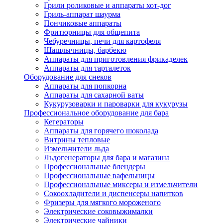
Грили роликовые и аппараты хот-дог
Гриль-аппарат шаурма
Пончиковые аппараты
Фритюрницы для общепита
Чебуречницы, печи для картофеля
Шашлычницы, барбекю
Аппараты для приготовления фрикаделек
Аппараты для тарталеток
Оборудование для снеков
Аппараты для попкорна
Аппараты для сахарной ваты
Кукурузоварки и пароварки для кукурузы
Профессиональное оборудование для бара
Кегераторы
Аппараты для горячего шоколада
Витрины тепловые
Измельчители льда
Льдогенераторы для бара и магазина
Профессиональные блендеры
Профессиональные вафельницы
Профессиональные миксеры и измельчители
Сокоохладители и диспенсеры напитков
Фризеры для мягкого мороженого
Электрические соковыжималки
Электрические чайники