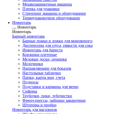
Мешкозашивочные машины
Пленка для упаковки
Стреппинг машины и оборудование
Термоупаковочное оборудование
Инвентарь
Инвентарь
Инвентарь
Барный инвентарь
Барные ложки и ложки для мороженого
Диспенсеры для соуса, емкости для сока
Инвентарь для бариста
Корзинки плетеные
Меловые доски, ценники
Молочники
Направляющие для бокалов
Настольные таблички
Папки, карты вин, счета
Подносы
Подставки и карманы для меню
Сифоны
Трубочки, пики, зубочистки
Френч-прессы, чайники заварочные
Штопоры и пробки
Инвентарь для магазинов