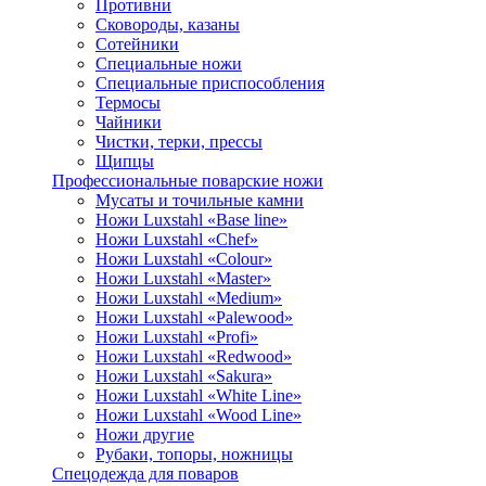
Противни
Сковороды, казаны
Сотейники
Специальные ножи
Специальные приспособления
Термосы
Чайники
Чистки, терки, прессы
Щипцы
Профессиональные поварские ножи
Мусаты и точильные камни
Ножи Luxstahl «Base line»
Ножи Luxstahl «Chef»
Ножи Luxstahl «Colour»
Ножи Luxstahl «Master»
Ножи Luxstahl «Medium»
Ножи Luxstahl «Palewood»
Ножи Luxstahl «Profi»
Ножи Luxstahl «Redwood»
Ножи Luxstahl «Sakura»
Ножи Luxstahl «White Line»
Ножи Luxstahl «Wood Line»
Ножи другие
Рубаки, топоры, ножницы
Спецодежда для поваров