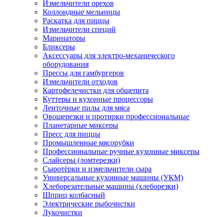
Измельчители орехов
Коллоидные мельницы
Раскатка для пиццы
Измельчители специй
Маринаторы
Бликсеры
Аксессуары для электро-механического
оборудования
Прессы для гамбургеров
Измельчители отходов
Картофелечистки для общепита
Куттеры и кухонные процессоры
Ленточные пилы для мяса
Овощерезки и протирки профессиональные
Планетарные миксеры
Пресс для пиццы
Промышленные мясорубки
Профессиональные ручные кухонные миксеры
Слайсеры (ломтерезки)
Сыротёрки и измельчители сыра
Универсальные кухонные машины (УКМ)
Хлеборезательные машины (хлеборезки)
Шприц колбасный
Электрические рыбочистки
Лукочистки