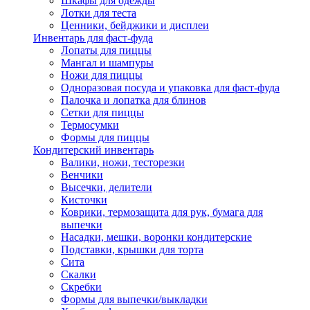
Шкафы для одежды
Лотки для теста
Ценники, бейджики и дисплеи
Инвентарь для фаст-фуда
Лопаты для пиццы
Мангал и шампуры
Ножи для пиццы
Одноразовая посуда и упаковка для фаст-фуда
Палочка и лопатка для блинов
Сетки для пиццы
Термосумки
Формы для пиццы
Кондитерский инвентарь
Валики, ножи, тесторезки
Венчики
Высечки, делители
Кисточки
Коврики, термозащита для рук, бумага для
выпечки
Насадки, мешки, воронки кондитерские
Подставки, крышки для торта
Сита
Скалки
Скребки
Формы для выпечки/выкладки