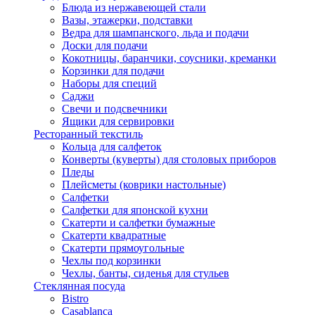
Блюда из нержавеющей стали
Вазы, этажерки, подставки
Ведра для шампанского, льда и подачи
Доски для подачи
Кокотницы, баранчики, соусники, креманки
Корзинки для подачи
Наборы для специй
Саджи
Свечи и подсвечники
Ящики для сервировки
Ресторанный текстиль
Кольца для салфеток
Конверты (куверты) для столовых приборов
Пледы
Плейсметы (коврики настольные)
Салфетки
Салфетки для японской кухни
Скатерти и салфетки бумажные
Скатерти квадратные
Скатерти прямоугольные
Чехлы под корзинки
Чехлы, банты, сиденья для стульев
Стеклянная посуда
Bistro
Casablanca