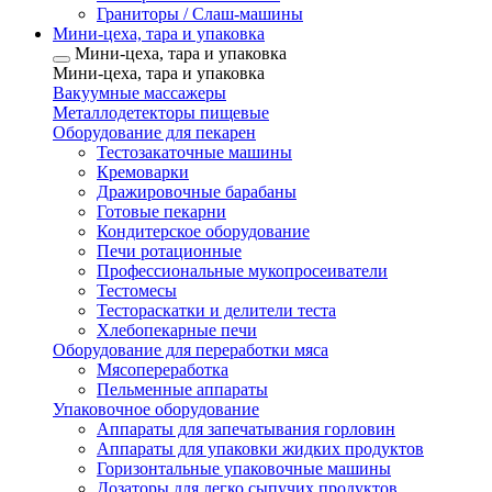
Граниторы / Слаш-машины
Мини-цеха, тара и упаковка
Мини-цеха, тара и упаковка
Мини-цеха, тара и упаковка
Вакуумные массажеры
Металлодетекторы пищевые
Оборудование для пекарен
Тестозакаточные машины
Кремоварки
Дражировочные барабаны
Готовые пекарни
Кондитерское оборудование
Печи ротационные
Профессиональные мукопросеиватели
Тестомесы
Тестораскатки и делители теста
Хлебопекарные печи
Оборудование для переработки мяса
Мясопереработка
Пельменные аппараты
Упаковочное оборудование
Аппараты для запечатывания горловин
Аппараты для упаковки жидких продуктов
Горизонтальные упаковочные машины
Дозаторы для легко сыпучих продуктов