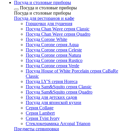
Посуда и столовые приборы
Посуда и столовые приборы
Посуда и столовые приборы
Посуда для ресторанов и кафе
Горшочки для тушения
Посуда Chan Wave серия Classic
Посуда Chan Wave серия Quadro
Посуда Corone White
Посуда Corone серия Aqua
Посуда Corone серия Celeste
Посуда Corone серия Natura
Посуда Corone серия Rustico
Посуда Corone серия Verde
Посуда House of White Porcelain серия CaBaRe
Classic
Посуда LY'S серия Horeca
Посуда Sam&Squito серия Classic
Посуда Sam&Squito серия Quadro
Посуда для детских садов
Посуда для японской кухни
Серия Collage
Серия Lambert
Серия Tvist Ivory
Стеклокерамика Arcopal Trianon
Предметы сервировки