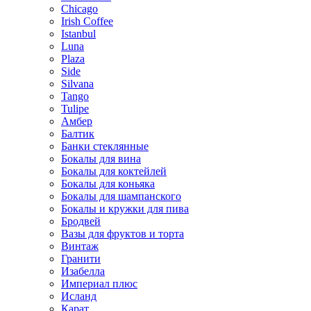
Chicago
Irish Coffee
Istanbul
Luna
Plaza
Side
Silvana
Tango
Tulipe
Амбер
Балтик
Банки стеклянные
Бокалы для вина
Бокалы для коктейлей
Бокалы для коньяка
Бокалы для шампанского
Бокалы и кружки для пива
Бродвей
Вазы для фруктов и торта
Винтаж
Гранити
Изабелла
Империал плюс
Исланд
Карат