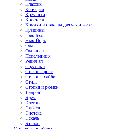
Классик
Кончерто
Креманки
Кристалл
Кружки и стаканы для чая и кофе
Кувшины
Нью Бэлл
Нью-Йорк
Ода
Оупэн ап
Пепельницы
Ревил ап
Соусники
Стаканы рокс
Стаканы хайбол
Стиль
Стопки и рюмки
Тидроп
Эдем
Элеганс
Эмбаси
Энотека
Эскаль
Эталон
Столовые приборы