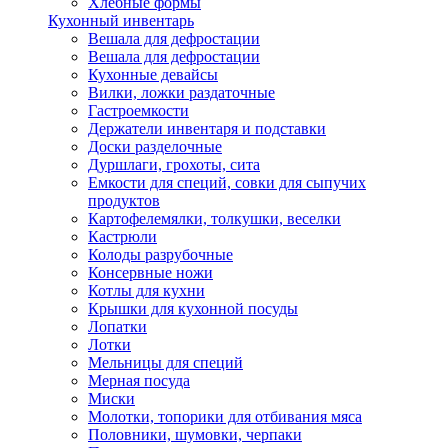
Хлебные формы
Кухонный инвентарь
Вешала для дефростации
Вешала для дефростации
Кухонные девайсы
Вилки, ложки раздаточные
Гастроемкости
Держатели инвентаря и подставки
Доски разделочные
Дуршлаги, грохоты, сита
Емкости для специй, совки для сыпучих
продуктов
Картофелемялки, толкушки, веселки
Кастрюли
Колоды разрубочные
Консервные ножи
Котлы для кухни
Крышки для кухонной посуды
Лопатки
Лотки
Мельницы для специй
Мерная посуда
Миски
Молотки, топорики для отбивания мяса
Половники, шумовки, черпаки