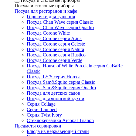
Посуда и столовые приборы
Посуда и столовые приборы
Посуда для ресторанов и кафе
Горшочки для тушения
Посуда Chan Wave серия Classic
Посуда Chan Wave серия Quadro
Посуда Corone White
Посуда Corone серия Aqua
Посуда Corone серия Celeste
Посуда Corone серия Natura
Посуда Corone серия Rustico
Посуда Corone серия Verde
Посуда House of White Porcelain серия CaBaRe
Classic
Посуда LY'S серия Horeca
Посуда Sam&Squito серия Classic
Посуда Sam&Squito серия Quadro
Посуда для детских садов
Посуда для японской кухни
Серия Collage
Серия Lambert
Серия Tvist Ivory
Стеклокерамика Arcopal Trianon
Предметы сервировки
Блюда из нержавеющей стали