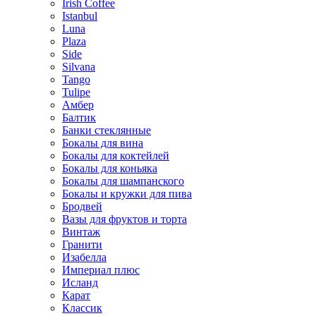
Irish Coffee
Istanbul
Luna
Plaza
Side
Silvana
Tango
Tulipe
Амбер
Балтик
Банки стеклянные
Бокалы для вина
Бокалы для коктейлей
Бокалы для коньяка
Бокалы для шампанского
Бокалы и кружки для пива
Бродвей
Вазы для фруктов и торта
Винтаж
Гранити
Изабелла
Империал плюс
Исланд
Карат
Классик