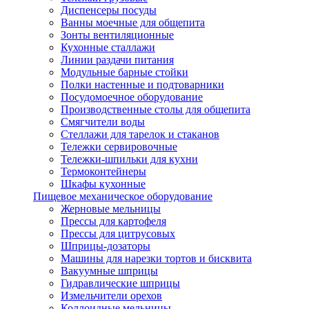
Диспенсеры посуды
Ванны моечные для общепита
Зонты вентиляционные
Кухонные сталлажи
Линии раздачи питания
Модульные барные стойки
Полки настенные и подтоварники
Посудомоечное оборудование
Производственные столы для общепита
Смягчители воды
Стеллажи для тарелок и стаканов
Тележки сервировочные
Тележки-шпильки для кухни
Термоконтейнеры
Шкафы кухонные
Пищевое механическое оборудование
Жерновые мельницы
Прессы для картофеля
Прессы для цитрусовых
Шприцы-дозаторы
Машины для нарезки тортов и бисквита
Вакуумные шприцы
Гидравлические шприцы
Измельчители орехов
Коллоидные мельницы