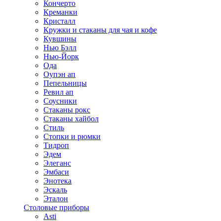
Кончерто
Креманки
Кристалл
Кружки и стаканы для чая и кофе
Кувшины
Нью Бэлл
Нью-Йорк
Ода
Оупэн ап
Пепельницы
Ревил ап
Соусники
Стаканы рокс
Стаканы хайбол
Стиль
Стопки и рюмки
Тидроп
Эдем
Элеганс
Эмбаси
Энотека
Эскаль
Эталон
Столовые приборы
Asti