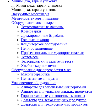
Мини-цеха, тара и упаковка
Мини-цеха, тара и упаковка
Мини-цеха, тара и упаковка
Вакуумные массажеры
Металлодетекторы пищевые
Оборудование для пекарен
Тестозакаточные машины
Кремоварки
Дражировочные барабаны
Готовые пекарни
Кондитерское оборудование
Печи ротационные
Профессиональные мукопросеиватели
Тестомесы
Тестораскатки и делители теста
Хлебопекарные печи
Оборудование для переработки мяса
Мясопереработка
Пельменные аппараты
Упаковочное оборудование
Аппараты для запечатывания горловин
Аппараты для упаковки жидких продуктов
Горизонтальные упаковочные машины
Дозаторы для легко сыпучих продуктов
Дозаторы для трудносыпучих продуктов