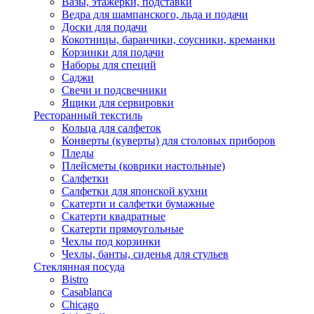
Вазы, этажерки, подставки
Ведра для шампанского, льда и подачи
Доски для подачи
Кокотницы, баранчики, соусники, креманки
Корзинки для подачи
Наборы для специй
Саджи
Свечи и подсвечники
Ящики для сервировки
Ресторанный текстиль
Кольца для салфеток
Конверты (куверты) для столовых приборов
Пледы
Плейсметы (коврики настольные)
Салфетки
Салфетки для японской кухни
Скатерти и салфетки бумажные
Скатерти квадратные
Скатерти прямоугольные
Чехлы под корзинки
Чехлы, банты, сиденья для стульев
Стеклянная посуда
Bistro
Casablanca
Chicago