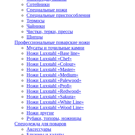
Сотейники
Специальные ножи
Специальные приспособления
Термосы
Чайники
Чистки, терки, прессы
Щипцы
Профессиональные поварские ножи
Мусаты и точильные камни
Ножи Luxstahl «Base line»
Ножи Luxstahl «Chef»
Ножи Luxstahl «Colour»
Ножи Luxstahl «Master»
Ножи Luxstahl «Medium»
Ножи Luxstahl «Palewood»
Ножи Luxstahl «Profi»
Ножи Luxstahl «Redwood»
Ножи Luxstahl «Sakura»
Ножи Luxstahl «White Line»
Ножи Luxstahl «Wood Line»
Ножи другие
Рубаки, топоры, ножницы
Спецодежда для поваров
Аксессуары
Блузоны и халаты