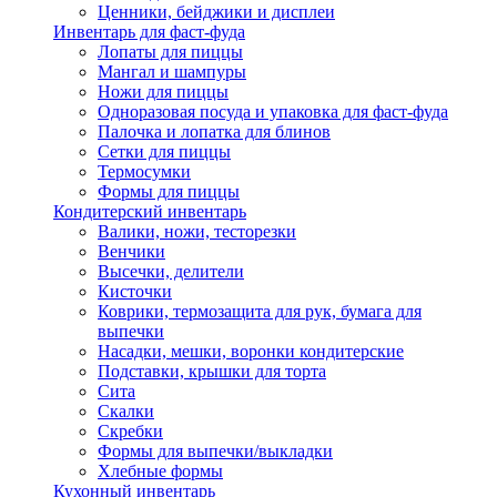
Ценники, бейджики и дисплеи
Инвентарь для фаст-фуда
Лопаты для пиццы
Мангал и шампуры
Ножи для пиццы
Одноразовая посуда и упаковка для фаст-фуда
Палочка и лопатка для блинов
Сетки для пиццы
Термосумки
Формы для пиццы
Кондитерский инвентарь
Валики, ножи, тесторезки
Венчики
Высечки, делители
Кисточки
Коврики, термозащита для рук, бумага для
выпечки
Насадки, мешки, воронки кондитерские
Подставки, крышки для торта
Сита
Скалки
Скребки
Формы для выпечки/выкладки
Хлебные формы
Кухонный инвентарь