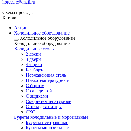
horeca.e@mail.ru
Схема проезда:
Каталог
Акции
Холодильное оборудование
Холодильное оборудование
Холодильное оборудование
Холодильные столы
2 двери
3 двери
4 ящика
Без борта
Нержавеющая сталь
Низкотемпературные
С бортом
С саладеттой
С ящиками
Среднетемпературные
Столы для пиццы
СХС
Буфеты холодильные и морозильные
Буфеты нейтральные
Буфеты морозильные