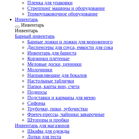
Пленка для упаковки
Стреппинг машины и оборудование
Термоупаковочное оборудование
Инвентарь
Инвентарь
Инвентарь
Барный инвентарь
Барные ложки и ложки для мороженого
Диспенсеры для соуса, емкости для сока
Инвентарь для бариста
Корзинки плетеные
Меловые доски, ценники
Молочники
Направляющие для бокалов
Настольные таблички
Папки, карты вин, счета
Подносы
Подставки и карманы для меню
Сифоны
Трубочки, пики, зубочистки
Френч-прессы, чайники заварочные
Штопоры и пробки
Инвентарь для магазинов
Шкафы для одежды
Лотки для теста