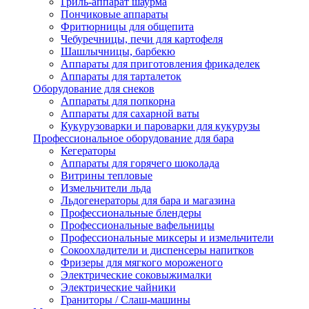
Гриль-аппарат шаурма
Пончиковые аппараты
Фритюрницы для общепита
Чебуречницы, печи для картофеля
Шашлычницы, барбекю
Аппараты для приготовления фрикаделек
Аппараты для тарталеток
Оборудование для снеков
Аппараты для попкорна
Аппараты для сахарной ваты
Кукурузоварки и пароварки для кукурузы
Профессиональное оборудование для бара
Кегераторы
Аппараты для горячего шоколада
Витрины тепловые
Измельчители льда
Льдогенераторы для бара и магазина
Профессиональные блендеры
Профессиональные вафельницы
Профессиональные миксеры и измельчители
Сокоохладители и диспенсеры напитков
Фризеры для мягкого мороженого
Электрические соковыжималки
Электрические чайники
Граниторы / Слаш-машины