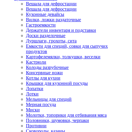
Вешала для дефростации
Вешала для дефростации
Кухонные девайсы
Вилки, ложки раздаточные
Гастроемкости
Держатели инвентаря и подставки
Доски разделочные
Дуршлаги, грохоты, сита
Емкости для специй, совки для сыпучих
продуктов
Картофелемялки, толкушки, веселки
Кастрюли
Колоды разрубочные
Консервные ножи
Котлы для кухни
Крышки для кухонной посуды
Лопатки
Лотки
Мельницы для специй
Мерная посуда
Миски
Молотки, топорики для отбивания мяса
Половники, шумовки, черпаки
Противни
Сковороды, казаны