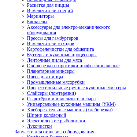
Раскатка для пиццы
Измельчители специй
Маринаторы
Бликсеры
Аксессуары для электро-механического
оборудования
Прессы для гамбургеров
Измельчители отходов
Картофелечистки для общепита
Куттеры и кухонные процессоры
Ленточные пилы для мяса
Овощерезки и протирки профессиональные
Планетарные миксеры
Пресс для пиццы
Промышленные мясорубки
Профессиональные ручные кухонные миксеры
Слайсеры (ломтерезки)
Сыротёрки и измельчители сыра
Универсальные кухонные машины (УКМ)
Хлеборезательные машины (хлеборезки)
Шприц колбасный
Электрические рыбочистки
Лукочистки
Запчасти для пищевого оборудования