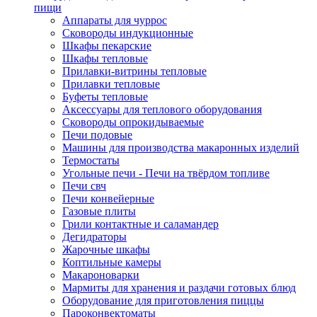
пищи
Аппараты для чуррос
Сковороды индукционные
Шкафы пекарские
Шкафы тепловые
Прилавки-витрины тепловые
Прилавки тепловые
Буфеты тепловые
Аксессуары для теплового оборудования
Сковороды опрокидываемые
Печи подовые
Машины для производства макаронных изделий
Термостаты
Угольные печи - Печи на твёрдом топливе
Печи свч
Печи конвейерные
Газовые плиты
Грили контактные и саламандер
Дегидраторы
Жарочные шкафы
Коптильные камеры
Макароноварки
Мармиты для хранения и раздачи готовых блюд
Оборудование для приготовления пиццы
Пароконвектоматы