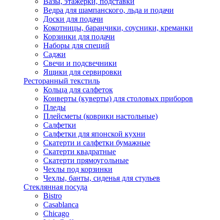
Вазы, этажерки, подставки
Ведра для шампанского, льда и подачи
Доски для подачи
Кокотницы, баранчики, соусники, креманки
Корзинки для подачи
Наборы для специй
Саджи
Свечи и подсвечники
Ящики для сервировки
Ресторанный текстиль
Кольца для салфеток
Конверты (куверты) для столовых приборов
Пледы
Плейсметы (коврики настольные)
Салфетки
Салфетки для японской кухни
Скатерти и салфетки бумажные
Скатерти квадратные
Скатерти прямоугольные
Чехлы под корзинки
Чехлы, банты, сиденья для стульев
Стеклянная посуда
Bistro
Casablanca
Chicago