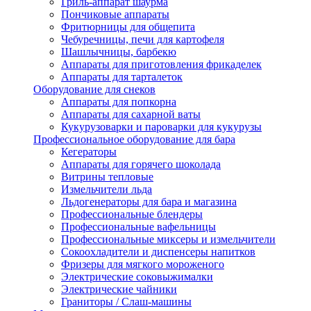
Гриль-аппарат шаурма
Пончиковые аппараты
Фритюрницы для общепита
Чебуречницы, печи для картофеля
Шашлычницы, барбекю
Аппараты для приготовления фрикаделек
Аппараты для тарталеток
Оборудование для снеков
Аппараты для попкорна
Аппараты для сахарной ваты
Кукурузоварки и пароварки для кукурузы
Профессиональное оборудование для бара
Кегераторы
Аппараты для горячего шоколада
Витрины тепловые
Измельчители льда
Льдогенераторы для бара и магазина
Профессиональные блендеры
Профессиональные вафельницы
Профессиональные миксеры и измельчители
Сокоохладители и диспенсеры напитков
Фризеры для мягкого мороженого
Электрические соковыжималки
Электрические чайники
Граниторы / Слаш-машины