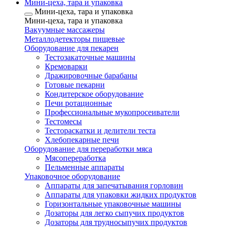
Мини-цеха, тара и упаковка
Мини-цеха, тара и упаковка
Мини-цеха, тара и упаковка
Вакуумные массажеры
Металлодетекторы пищевые
Оборудование для пекарен
Тестозакаточные машины
Кремоварки
Дражировочные барабаны
Готовые пекарни
Кондитерское оборудование
Печи ротационные
Профессиональные мукопросеиватели
Тестомесы
Тестораскатки и делители теста
Хлебопекарные печи
Оборудование для переработки мяса
Мясопереработка
Пельменные аппараты
Упаковочное оборудование
Аппараты для запечатывания горловин
Аппараты для упаковки жидких продуктов
Горизонтальные упаковочные машины
Дозаторы для легко сыпучих продуктов
Дозаторы для трудносыпучих продуктов