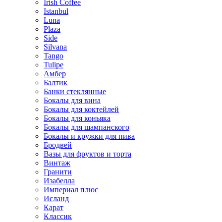
Irish Coffee
Istanbul
Luna
Plaza
Side
Silvana
Tango
Tulipe
Амбер
Балтик
Банки стеклянные
Бокалы для вина
Бокалы для коктейлей
Бокалы для коньяка
Бокалы для шампанского
Бокалы и кружки для пива
Бродвей
Вазы для фруктов и торта
Винтаж
Гранити
Изабелла
Империал плюс
Исланд
Карат
Классик