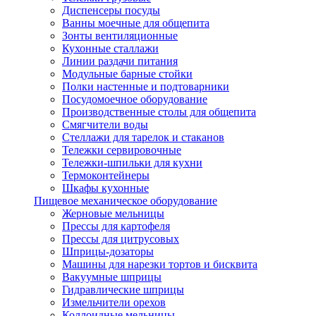
Диспенсеры посуды
Ванны моечные для общепита
Зонты вентиляционные
Кухонные сталлажи
Линии раздачи питания
Модульные барные стойки
Полки настенные и подтоварники
Посудомоечное оборудование
Производственные столы для общепита
Смягчители воды
Стеллажи для тарелок и стаканов
Тележки сервировочные
Тележки-шпильки для кухни
Термоконтейнеры
Шкафы кухонные
Пищевое механическое оборудование
Жерновые мельницы
Прессы для картофеля
Прессы для цитрусовых
Шприцы-дозаторы
Машины для нарезки тортов и бисквита
Вакуумные шприцы
Гидравлические шприцы
Измельчители орехов
Коллоидные мельницы