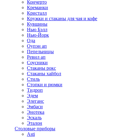
Кончерто
Креманки
Кристалл
Кружки и стаканы для чая и кофе
Кувшины
Нью Бэлл
Нью-Йорк
Ода
Оупэн ап
Пепельницы
Ревил ап
Соусники
Стаканы рокс
Стаканы хайбол
Стиль
Стопки и рюмки
Тидроп
Эдем
Элеганс
Эмбаси
Энотека
Эскаль
Эталон
Столовые приборы
Asti