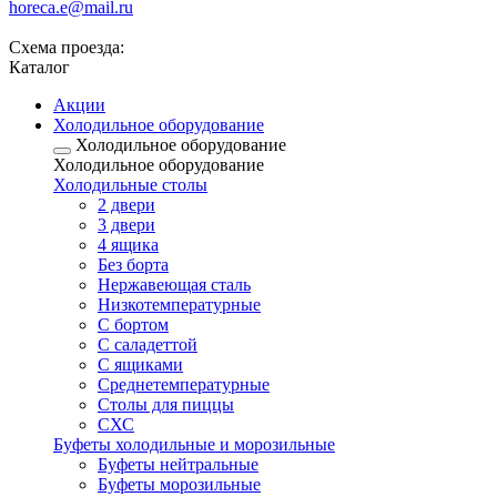
horeca.e@mail.ru
Схема проезда:
Каталог
Акции
Холодильное оборудование
Холодильное оборудование
Холодильное оборудование
Холодильные столы
2 двери
3 двери
4 ящика
Без борта
Нержавеющая сталь
Низкотемпературные
С бортом
С саладеттой
С ящиками
Среднетемпературные
Столы для пиццы
СХС
Буфеты холодильные и морозильные
Буфеты нейтральные
Буфеты морозильные