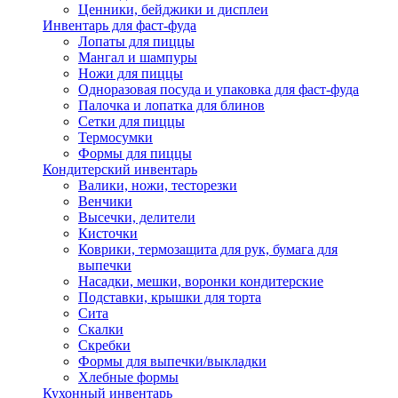
Ценники, бейджики и дисплеи
Инвентарь для фаст-фуда
Лопаты для пиццы
Мангал и шампуры
Ножи для пиццы
Одноразовая посуда и упаковка для фаст-фуда
Палочка и лопатка для блинов
Сетки для пиццы
Термосумки
Формы для пиццы
Кондитерский инвентарь
Валики, ножи, тесторезки
Венчики
Высечки, делители
Кисточки
Коврики, термозащита для рук, бумага для
выпечки
Насадки, мешки, воронки кондитерские
Подставки, крышки для торта
Сита
Скалки
Скребки
Формы для выпечки/выкладки
Хлебные формы
Кухонный инвентарь