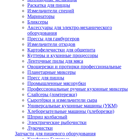
Раскатка для пиццы
Измельчители специй
Маринаторы
Бликсеры
Аксессуары для электро-механического
оборудования
Прессы для гамбургеров
Измельчители отходов
Картофелечистки для общепита
Куттеры и кухонные процессоры
Ленточные пилы для мяса
Овощерезки и протирки профессиональные
Планетарные миксеры
Пресс для пиццы
Промышленные мясорубки
Профессиональные ручные кухонные миксеры
Слайсеры (ломтерезки)
Сыротёрки и измельчители сыра
Универсальные кухонные машины (УКМ)
Хлеборезательные машины (хлеборезки)
Шприц колбасный
Электрические рыбочистки
Лукочистки
Запчасти для пищевого оборудования