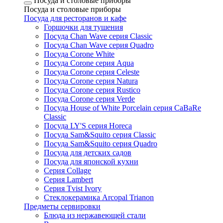
Посуда и столовые приборы
Посуда и столовые приборы
Посуда для ресторанов и кафе
Горшочки для тушения
Посуда Chan Wave серия Classic
Посуда Chan Wave серия Quadro
Посуда Corone White
Посуда Corone серия Aqua
Посуда Corone серия Celeste
Посуда Corone серия Natura
Посуда Corone серия Rustico
Посуда Corone серия Verde
Посуда House of White Porcelain серия CaBaRe
Classic
Посуда LY'S серия Horeca
Посуда Sam&Squito серия Classic
Посуда Sam&Squito серия Quadro
Посуда для детских садов
Посуда для японской кухни
Серия Collage
Серия Lambert
Серия Tvist Ivory
Стеклокерамика Arcopal Trianon
Предметы сервировки
Блюда из нержавеющей стали