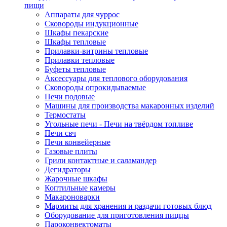
пищи
Аппараты для чуррос
Сковороды индукционные
Шкафы пекарские
Шкафы тепловые
Прилавки-витрины тепловые
Прилавки тепловые
Буфеты тепловые
Аксессуары для теплового оборудования
Сковороды опрокидываемые
Печи подовые
Машины для производства макаронных изделий
Термостаты
Угольные печи - Печи на твёрдом топливе
Печи свч
Печи конвейерные
Газовые плиты
Грили контактные и саламандер
Дегидраторы
Жарочные шкафы
Коптильные камеры
Макароноварки
Мармиты для хранения и раздачи готовых блюд
Оборудование для приготовления пиццы
Пароконвектоматы