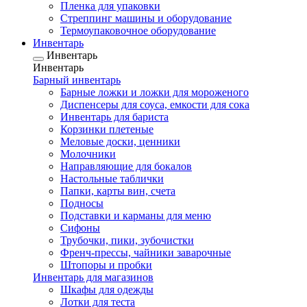
Пленка для упаковки
Стреппинг машины и оборудование
Термоупаковочное оборудование
Инвентарь
Инвентарь
Инвентарь
Барный инвентарь
Барные ложки и ложки для мороженого
Диспенсеры для соуса, емкости для сока
Инвентарь для бариста
Корзинки плетеные
Меловые доски, ценники
Молочники
Направляющие для бокалов
Настольные таблички
Папки, карты вин, счета
Подносы
Подставки и карманы для меню
Сифоны
Трубочки, пики, зубочистки
Френч-прессы, чайники заварочные
Штопоры и пробки
Инвентарь для магазинов
Шкафы для одежды
Лотки для теста