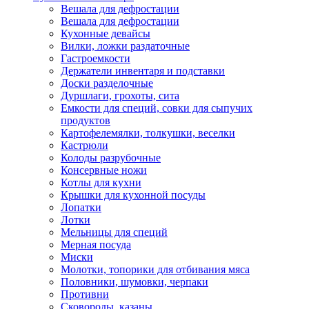
Вешала для дефростации
Вешала для дефростации
Кухонные девайсы
Вилки, ложки раздаточные
Гастроемкости
Держатели инвентаря и подставки
Доски разделочные
Дуршлаги, грохоты, сита
Емкости для специй, совки для сыпучих
продуктов
Картофелемялки, толкушки, веселки
Кастрюли
Колоды разрубочные
Консервные ножи
Котлы для кухни
Крышки для кухонной посуды
Лопатки
Лотки
Мельницы для специй
Мерная посуда
Миски
Молотки, топорики для отбивания мяса
Половники, шумовки, черпаки
Противни
Сковороды, казаны