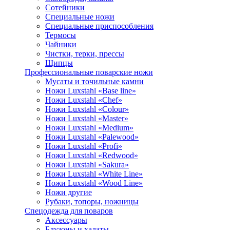
Сотейники
Специальные ножи
Специальные приспособления
Термосы
Чайники
Чистки, терки, прессы
Щипцы
Профессиональные поварские ножи
Мусаты и точильные камни
Ножи Luxstahl «Base line»
Ножи Luxstahl «Chef»
Ножи Luxstahl «Colour»
Ножи Luxstahl «Master»
Ножи Luxstahl «Medium»
Ножи Luxstahl «Palewood»
Ножи Luxstahl «Profi»
Ножи Luxstahl «Redwood»
Ножи Luxstahl «Sakura»
Ножи Luxstahl «White Line»
Ножи Luxstahl «Wood Line»
Ножи другие
Рубаки, топоры, ножницы
Спецодежда для поваров
Аксессуары
Блузоны и халаты