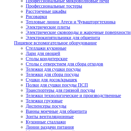
Профессиональные микроволновые печи
Профессиональные тостеры
Расстоечные шкафы
Рисоварки
Тепловые линии Атеси и Чувашторгтехника
Электрические плиты
Электрические сковороды и жарочные поверхности
Электрокипятильники для общепита
Пищевое вспомогательное оборудование
Стеллажи кухонные
Лари для овощей
Столы кондитерские
Столы с отверстием для сбора отходов
Тележки для сушки посуды
Тележки для сбора посуды
Сушки для досок/крышек
Полки для сушки посуды ПСП
Транспортеры для грязной посуды
Тележки технологические и производственные
Тележки грузовые
Диспенсеры посуды
Ванны моечные для общепита
Зонты вентиляционные
Кухонные сталлажи
Линии раздачи питания