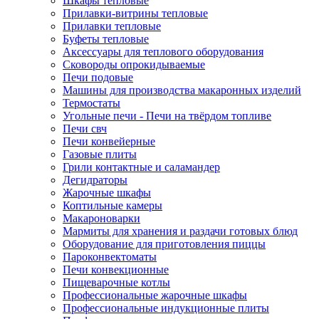
Шкафы тепловые
Прилавки-витрины тепловые
Прилавки тепловые
Буфеты тепловые
Аксессуары для теплового оборудования
Сковороды опрокидываемые
Печи подовые
Машины для производства макаронных изделий
Термостаты
Угольные печи - Печи на твёрдом топливе
Печи свч
Печи конвейерные
Газовые плиты
Грили контактные и саламандер
Дегидраторы
Жарочные шкафы
Коптильные камеры
Макароноварки
Мармиты для хранения и раздачи готовых блюд
Оборудование для приготовления пиццы
Пароконвектоматы
Печи конвекционные
Пищеварочные котлы
Профессиональные жарочные шкафы
Профессиональные индукционные плиты