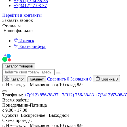
+7(912) 756-38-83
+7(3412)57-08-37
Перейти в контакты
Заказать звонок
Филиалы
Наши филиалы:
Ижевск
Екатеринбург
Мы на Авито
Каталог товаров
Сравнить
0
Закладки
0
Каталог
Кабинет
Корзина
0
г. Ижевск, ул. Маяковского д.10 склад 8/9
Телефоны:
+7(912) 856-38-37
+7(912) 756-38-83
+7(3412)57-08-3
Время работы:
Понедельник-Пятница
с 9.00 - 17.00
Суббота, Воскресенье - Выходной
Схема проезда:
г. Ижевск, ул. Маяковского д.10 склад 8/9