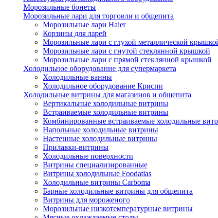
Морозильные бонеты
Морозильные лари для торговли и общепита
Морозильные лари Haier
Корзины для ларей
Морозильные лари с глухой металлической крышко
Морозильные лари с гнутой стеклянной крышкой
Морозильные лари с прямой стеклянной крышкой
Холодильное оборудование для супермаркета
Холодильные ванны
Холодильное оборудование Криспи
Холодильные витрины для магазинов и общепита
Вертикальные холодильные витрины
Встраиваемые холодильные витрины
Комбинированные встраиваемые холодильные вит
Напольные холодильные витрины
Настенные холодильные витрины
Прилавки-витрины
Холодильные поверхности
Витрины специализированные
Витрины холодильные Foodatlas
Холодильные витрины Carboma
Барные холодильные витрины для общепита
Витрины для мороженого
Морозильные низкотемпературные витрины
Мясные охлаждаемые столы