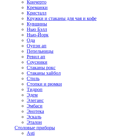
Кончерто
Креманки
Кристалл
Кружки и стаканы для чая и кофе
Кувшины
Нью Бэлл
Нью-Йорк
Ода
Оупэн ап
Пепельницы
Ревил ап
Соусники
Стаканы рокс
Стаканы хайбол
Стиль
Стопки и рюмки
Тидроп
Эдем
Элеганс
Эмбаси
Энотека
Эскаль
Эталон
Столовые приборы
Asti