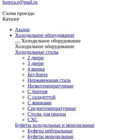
horeca.e@mail.ru
Схема проезда:
Каталог
Акции
Холодильное оборудование
Холодильное оборудование
Холодильное оборудование
Холодильные столы
2 двери
3 двери
4 ящика
Без борта
Нержавеющая сталь
Низкотемпературные
С бортом
С саладеттой
С ящиками
Среднетемпературные
Столы для пиццы
СХС
Буфеты холодильные и морозильные
Буфеты нейтральные
Буфеты морозильные