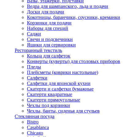
Вазы, этажерки, подставки
Ведра для шампанского, льда и подачи
Доски для подачи
Кокотницы, баранчики, соусники, креманки
Корзинки для подачи
Наборы для специй
Саджи
Свечи и подсвечники
Ящики для сервировки
Ресторанный текстиль
Кольца для салфеток
Конверты (куверты) для столовых приборов
Пледы
Плейсметы (коврики настольные)
Салфетки
Салфетки для японской кухни
Скатерти и салфетки бумажные
Скатерти квадратные
Скатерти прямоугольные
Чехлы под корзинки
Чехлы, банты, сиденья для стульев
Стеклянная посуда
Bistro
Casablanca
Chicago