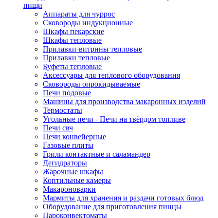
пищи
Аппараты для чуррос
Сковороды индукционные
Шкафы пекарские
Шкафы тепловые
Прилавки-витрины тепловые
Прилавки тепловые
Буфеты тепловые
Аксессуары для теплового оборудования
Сковороды опрокидываемые
Печи подовые
Машины для производства макаронных изделий
Термостаты
Угольные печи - Печи на твёрдом топливе
Печи свч
Печи конвейерные
Газовые плиты
Грили контактные и саламандер
Дегидраторы
Жарочные шкафы
Коптильные камеры
Макароноварки
Мармиты для хранения и раздачи готовых блюд
Оборудование для приготовления пиццы
Пароконвектоматы