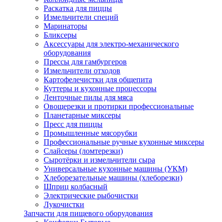
Раскатка для пиццы
Измельчители специй
Маринаторы
Бликсеры
Аксессуары для электро-механического
оборудования
Прессы для гамбургеров
Измельчители отходов
Картофелечистки для общепита
Куттеры и кухонные процессоры
Ленточные пилы для мяса
Овощерезки и протирки профессиональные
Планетарные миксеры
Пресс для пиццы
Промышленные мясорубки
Профессиональные ручные кухонные миксеры
Слайсеры (ломтерезки)
Сыротёрки и измельчители сыра
Универсальные кухонные машины (УКМ)
Хлеборезательные машины (хлеборезки)
Шприц колбасный
Электрические рыбочистки
Лукочистки
Запчасти для пищевого оборудования