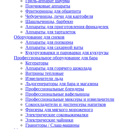
Гриль-аппарат шаурма
Пончиковые аппараты
Фритюрницы для общепита
Чебуречницы, печи для картофеля
Шашлычницы, барбекю
Аппараты для приготовления фрикаделек
Аппараты для тарталеток
Оборудование для снеков
Аппараты для попкорна
Аппараты для сахарной ваты
Кукурузоварки и пароварки для кукурузы
Профессиональное оборудование для бара
Кегераторы
Аппараты для горячего шоколада
Витрины тепловые
Измельчители льда
Льдогенераторы для бара и магазина
Профессиональные блендеры
Профессиональные вафельницы
Профессиональные миксеры и измельчители
Сокоохладители и диспенсеры напитков
Фризеры для мягкого мороженого
Электрические соковыжималки
Электрические чайники
Граниторы / Слаш-машины