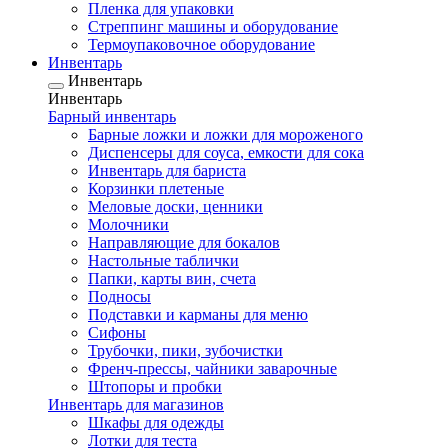
Пленка для упаковки
Стреппинг машины и оборудование
Термоупаковочное оборудование
Инвентарь
Инвентарь
Инвентарь
Барный инвентарь
Барные ложки и ложки для мороженого
Диспенсеры для соуса, емкости для сока
Инвентарь для бариста
Корзинки плетеные
Меловые доски, ценники
Молочники
Направляющие для бокалов
Настольные таблички
Папки, карты вин, счета
Подносы
Подставки и карманы для меню
Сифоны
Трубочки, пики, зубочистки
Френч-прессы, чайники заварочные
Штопоры и пробки
Инвентарь для магазинов
Шкафы для одежды
Лотки для теста