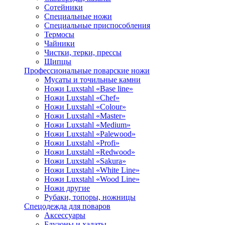
Сотейники
Специальные ножи
Специальные приспособления
Термосы
Чайники
Чистки, терки, прессы
Щипцы
Профессиональные поварские ножи
Мусаты и точильные камни
Ножи Luxstahl «Base line»
Ножи Luxstahl «Chef»
Ножи Luxstahl «Colour»
Ножи Luxstahl «Master»
Ножи Luxstahl «Medium»
Ножи Luxstahl «Palewood»
Ножи Luxstahl «Profi»
Ножи Luxstahl «Redwood»
Ножи Luxstahl «Sakura»
Ножи Luxstahl «White Line»
Ножи Luxstahl «Wood Line»
Ножи другие
Рубаки, топоры, ножницы
Спецодежда для поваров
Аксессуары
Блузоны и халаты