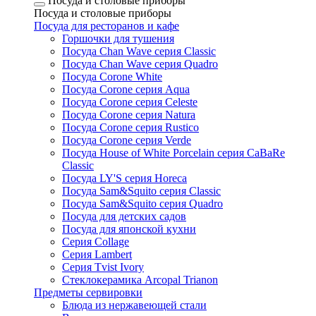
Посуда и столовые приборы
Посуда и столовые приборы
Посуда для ресторанов и кафе
Горшочки для тушения
Посуда Chan Wave серия Classic
Посуда Chan Wave серия Quadro
Посуда Corone White
Посуда Corone серия Aqua
Посуда Corone серия Celeste
Посуда Corone серия Natura
Посуда Corone серия Rustico
Посуда Corone серия Verde
Посуда House of White Porcelain серия CaBaRe
Classic
Посуда LY'S серия Horeca
Посуда Sam&Squito серия Classic
Посуда Sam&Squito серия Quadro
Посуда для детских садов
Посуда для японской кухни
Серия Collage
Серия Lambert
Серия Tvist Ivory
Стеклокерамика Arcopal Trianon
Предметы сервировки
Блюда из нержавеющей стали