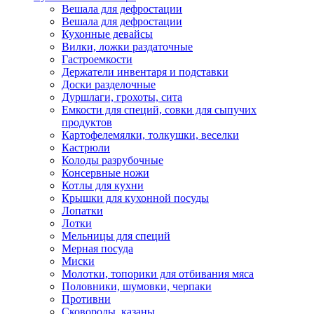
Вешала для дефростации
Вешала для дефростации
Кухонные девайсы
Вилки, ложки раздаточные
Гастроемкости
Держатели инвентаря и подставки
Доски разделочные
Дуршлаги, грохоты, сита
Емкости для специй, совки для сыпучих
продуктов
Картофелемялки, толкушки, веселки
Кастрюли
Колоды разрубочные
Консервные ножи
Котлы для кухни
Крышки для кухонной посуды
Лопатки
Лотки
Мельницы для специй
Мерная посуда
Миски
Молотки, топорики для отбивания мяса
Половники, шумовки, черпаки
Противни
Сковороды, казаны