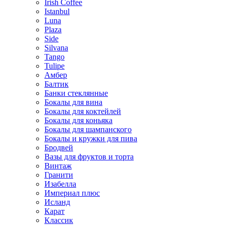
Irish Coffee
Istanbul
Luna
Plaza
Side
Silvana
Tango
Tulipe
Амбер
Балтик
Банки стеклянные
Бокалы для вина
Бокалы для коктейлей
Бокалы для коньяка
Бокалы для шампанского
Бокалы и кружки для пива
Бродвей
Вазы для фруктов и торта
Винтаж
Гранити
Изабелла
Империал плюс
Исланд
Карат
Классик