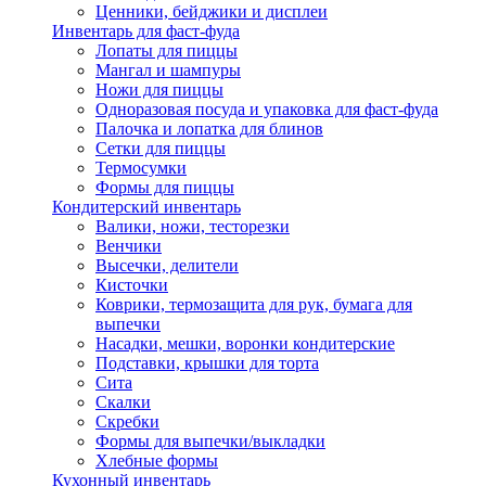
Ценники, бейджики и дисплеи
Инвентарь для фаст-фуда
Лопаты для пиццы
Мангал и шампуры
Ножи для пиццы
Одноразовая посуда и упаковка для фаст-фуда
Палочка и лопатка для блинов
Сетки для пиццы
Термосумки
Формы для пиццы
Кондитерский инвентарь
Валики, ножи, тесторезки
Венчики
Высечки, делители
Кисточки
Коврики, термозащита для рук, бумага для
выпечки
Насадки, мешки, воронки кондитерские
Подставки, крышки для торта
Сита
Скалки
Скребки
Формы для выпечки/выкладки
Хлебные формы
Кухонный инвентарь