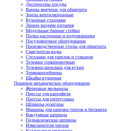
Диспенсеры посуды
Ванны моечные для общепита
Зонты вентиляционные
Кухонные сталлажи
Линии раздачи питания
Модульные барные стойки
Полки настенные и подтоварники
Посудомоечное оборудование
Производственные столы для общепита
Смягчители воды
Стеллажи для тарелок и стаканов
Тележки сервировочные
Тележки-шпильки для кухни
Термоконтейнеры
Шкафы кухонные
Пищевое механическое оборудование
Жерновые мельницы
Прессы для картофеля
Прессы для цитрусовых
Шприцы-дозаторы
Машины для нарезки тортов и бисквита
Вакуумные шприцы
Гидравлические шприцы
Измельчители орехов
Коллоидные мельницы