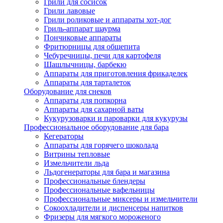
Грили для сосисок
Грили лавовые
Грили роликовые и аппараты хот-дог
Гриль-аппарат шаурма
Пончиковые аппараты
Фритюрницы для общепита
Чебуречницы, печи для картофеля
Шашлычницы, барбекю
Аппараты для приготовления фрикаделек
Аппараты для тарталеток
Оборудование для снеков
Аппараты для попкорна
Аппараты для сахарной ваты
Кукурузоварки и пароварки для кукурузы
Профессиональное оборудование для бара
Кегераторы
Аппараты для горячего шоколада
Витрины тепловые
Измельчители льда
Льдогенераторы для бара и магазина
Профессиональные блендеры
Профессиональные вафельницы
Профессиональные миксеры и измельчители
Сокоохладители и диспенсеры напитков
Фризеры для мягкого мороженого