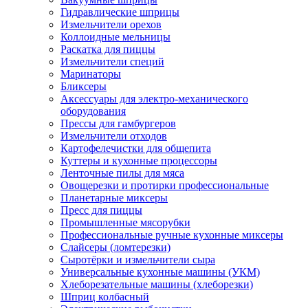
Гидравлические шприцы
Измельчители орехов
Коллоидные мельницы
Раскатка для пиццы
Измельчители специй
Маринаторы
Бликсеры
Аксессуары для электро-механического
оборудования
Прессы для гамбургеров
Измельчители отходов
Картофелечистки для общепита
Куттеры и кухонные процессоры
Ленточные пилы для мяса
Овощерезки и протирки профессиональные
Планетарные миксеры
Пресс для пиццы
Промышленные мясорубки
Профессиональные ручные кухонные миксеры
Слайсеры (ломтерезки)
Сыротёрки и измельчители сыра
Универсальные кухонные машины (УКМ)
Хлеборезательные машины (хлеборезки)
Шприц колбасный