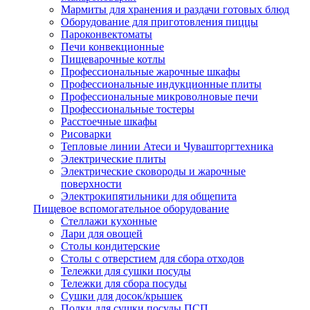
Мармиты для хранения и раздачи готовых блюд
Оборудование для приготовления пиццы
Пароконвектоматы
Печи конвекционные
Пищеварочные котлы
Профессиональные жарочные шкафы
Профессиональные индукционные плиты
Профессиональные микроволновые печи
Профессиональные тостеры
Расстоечные шкафы
Рисоварки
Тепловые линии Атеси и Чувашторгтехника
Электрические плиты
Электрические сковороды и жарочные
поверхности
Электрокипятильники для общепита
Пищевое вспомогательное оборудование
Стеллажи кухонные
Лари для овощей
Столы кондитерские
Столы с отверстием для сбора отходов
Тележки для сушки посуды
Тележки для сбора посуды
Сушки для досок/крышек
Полки для сушки посуды ПСП