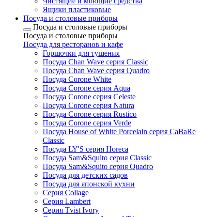
Чистящие и моющие средства
Ящики пластиковые
Посуда и столовые приборы
Посуда и столовые приборы
Посуда и столовые приборы
Посуда для ресторанов и кафе
Горшочки для тушения
Посуда Chan Wave серия Classic
Посуда Chan Wave серия Quadro
Посуда Corone White
Посуда Corone серия Aqua
Посуда Corone серия Celeste
Посуда Corone серия Natura
Посуда Corone серия Rustico
Посуда Corone серия Verde
Посуда House of White Porcelain серия CaBaRe
Classic
Посуда LY'S серия Horeca
Посуда Sam&Squito серия Classic
Посуда Sam&Squito серия Quadro
Посуда для детских садов
Посуда для японской кухни
Серия Collage
Серия Lambert
Серия Tvist Ivory