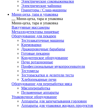
Электрические соковыжималки
Электрические чайники
Граниторы / Слаш-машины
Мини-цеха, тара и упаковка
Мини-цеха, тара и упаковка
Мини-цеха, тара и упаковка
Вакуумные массажеры
Металлодетекторы пищевые
Оборудование для пекарен
Тестозакаточные машины
Кремоварки
Дражировочные барабаны
Готовые пекарни
Кондитерское оборудование
Печи ротационные
Профессиональные мукопросеиватели
Тестомесы
Тестораскатки и делители теста
Хлебопекарные печи
Оборудование для переработки мяса
Мясопереработка
Пельменные аппараты
Упаковочное оборудование
Аппараты для запечатывания горловин
Аппараты для упаковки жидких продуктов