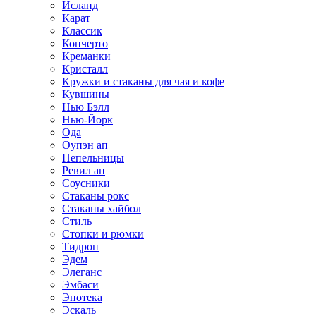
Исланд
Карат
Классик
Кончерто
Креманки
Кристалл
Кружки и стаканы для чая и кофе
Кувшины
Нью Бэлл
Нью-Йорк
Ода
Оупэн ап
Пепельницы
Ревил ап
Соусники
Стаканы рокс
Стаканы хайбол
Стиль
Стопки и рюмки
Тидроп
Эдем
Элеганс
Эмбаси
Энотека
Эскаль