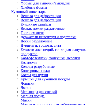
Формы для выпечки/выкладки
Хлебные формы
Кухонный инвентарь
Вешала для дефростации
Вешала для дефростации
Кухонные девайсы
Вилки, ложки раздаточные
Гастроемкости
Держатели инвентаря и подставки
Доски разделочные
Дуршлаги, грохоты, сита
Емкости для специй, совки для сыпучих
продуктов
Картофелемялки, толкушки, веселки
Кастрюли
Колоды разрубочные
Консервные ножи
Котлы для кухни
Крышки для кухонной посуды
Лопатки
Лотки
Мельницы для специй
Мерная посуда
Миски
Молотки, топорики для отбивания мяса