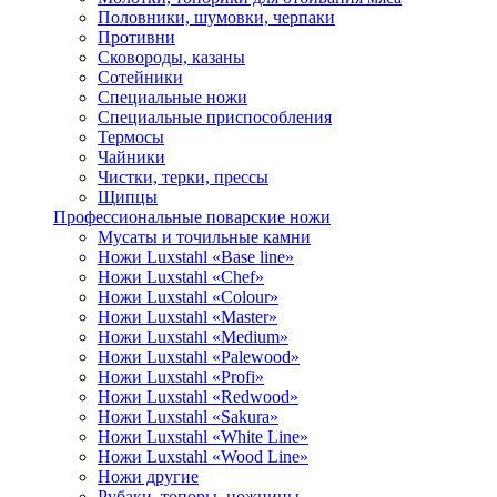
Половники, шумовки, черпаки
Противни
Сковороды, казаны
Сотейники
Специальные ножи
Специальные приспособления
Термосы
Чайники
Чистки, терки, прессы
Щипцы
Профессиональные поварские ножи
Мусаты и точильные камни
Ножи Luxstahl «Base line»
Ножи Luxstahl «Chef»
Ножи Luxstahl «Colour»
Ножи Luxstahl «Master»
Ножи Luxstahl «Medium»
Ножи Luxstahl «Palewood»
Ножи Luxstahl «Profi»
Ножи Luxstahl «Redwood»
Ножи Luxstahl «Sakura»
Ножи Luxstahl «White Line»
Ножи Luxstahl «Wood Line»
Ножи другие
Рубаки, топоры, ножницы