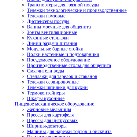
Транспортеры для грязной посуды
Тележки технологические и производственные
Тележки грузовые
Диспенсеры посуды
Ванны моечные для общепита
Зонты вентиляционные
Кухонные сталлажи
Линии раздачи питания
Модульные барные стойки
Полки настенные и подтоварники
Посудомоечное оборудование
Производственные столы для общепита
Смягчители воды
Стеллажи для тарелок и стаканов
Тележки сервировочные
Тележки-шпильки для кухни
Термоконтейнеры
Шкафы кухонные
Пищевое механическое оборудование
Жерновые мельницы
Прессы для картофеля
Прессы для цитрусовых
Шприцы-дозаторы
Машины для нарезки тортов и бисквита
Вакуумные шприцы