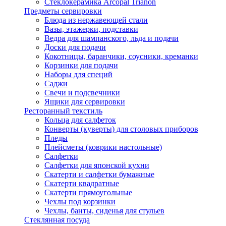
Стеклокерамика Arcopal Trianon
Предметы сервировки
Блюда из нержавеющей стали
Вазы, этажерки, подставки
Ведра для шампанского, льда и подачи
Доски для подачи
Кокотницы, баранчики, соусники, креманки
Корзинки для подачи
Наборы для специй
Саджи
Свечи и подсвечники
Ящики для сервировки
Ресторанный текстиль
Кольца для салфеток
Конверты (куверты) для столовых приборов
Пледы
Плейсметы (коврики настольные)
Салфетки
Салфетки для японской кухни
Скатерти и салфетки бумажные
Скатерти квадратные
Скатерти прямоугольные
Чехлы под корзинки
Чехлы, банты, сиденья для стульев
Стеклянная посуда