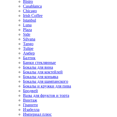
Bistro
Casablanca
Chicago
Irish Coffee
Istanbul
Luna
Plaza
Side
Silvana
Tango
Tulipe
Амбер
Балтик
Банки стеклянные
Бокалы для вина
Бокалы для коктейлей
Бокалы для коньяка
Бокалы для шампанского
Бокалы и кружки для пива
Бродвей
Вазы для фруктов и торта
Винтаж
Гранити
Изабелла
Империал плюс