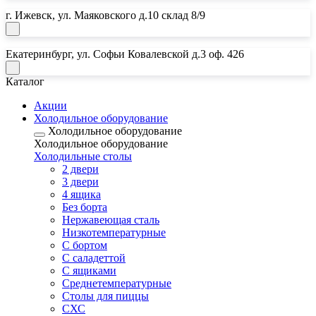
г. Ижевск, ул. Маяковского д.10 склад 8/9
Екатеринбург, ул. Софьи Ковалевской д.3 оф. 426
Каталог
Акции
Холодильное оборудование
Холодильное оборудование
Холодильное оборудование
Почта:
Холодильные столы
2 двери
horeca18@mail.ru
3 двери
Почта:
4 ящика
Без борта
horeca.e@mail.ru
Нержавеющая сталь
Низкотемпературные
С бортом
С саладеттой
С ящиками
Среднетемпературные
Столы для пиццы
СХС