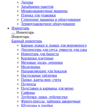
Датеры
Запайщики пакетов
Мешкозашивочные машины
Пленка для упаковки
Стреппинг машины и оборудование
Термоупаковочное оборудование
Инвентарь
Инвентарь
Инвентарь
Барный инвентарь
Барные ложки и ложки для мороженого
Диспенсеры для соуса, емкости для сока
Инвентарь для бариста
Корзинки плетеные
Меловые доски, ценники
Молочники
Направляющие для бокалов
Настольные таблички
Папки, карты вин, счета
Подносы
Подставки и карманы для меню
Сифоны
Трубочки, пики, зубочистки
Френч-прессы, чайники заварочные
Штопоры и пробки