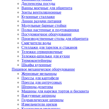
Диспенсеры посуды
Ванны моечные для общепита
Зонты вентиляционные
Кухонные сталлажи
Линии раздачи питания
Модульные барные стойки
Полки настенные и подтоварники
Посудомоечное оборудование
Производственные столы для общепита
Смягчители воды
Стеллажи для тарелок и стаканов
Тележки сервировочные
Тележки-шпильки для кухни
Термоконтейнеры
Шкафы кухонные
Пищевое механическое оборудование
Жерновые мельницы
Прессы для картофеля
Прессы для цитрусовых
Шприцы-дозаторы
Машины для нарезки тортов и бисквита
Вакуумные шприцы
Гидравлические шприцы
Измельчители орехов
Коллоидные мельницы