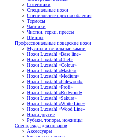
Сотейники
Специальные ножи
Специальные приспособления
Термосы
Чайники
Чистки, терки, прессы
Щипцы
Профессиональные поварские ножи
Мусаты и точильные камни
Ножи Luxstahl «Base line»
Ножи Luxstahl «Chef»
Ножи Luxstahl «Colour»
Ножи Luxstahl «Master»
Ножи Luxstahl «Medium»
Ножи Luxstahl «Palewood»
Ножи Luxstahl «Profi»
Ножи Luxstahl «Redwood»
Ножи Luxstahl «Sakura»
Ножи Luxstahl «White Line»
Ножи Luxstahl «Wood Line»
Ножи другие
Рубаки, топоры, ножницы
Спецодежда для поваров
Аксессуары
Блузоны и халаты