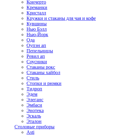
Кончерто
Креманки
Кристалл
Кружки и стаканы для чая и кофе
Кувшины
Нью Бэлл
Нью-Йорк
Ода
Оупэн ап
Пепельницы
Ревил ап
Соусники
Стаканы рокс
Стаканы хайбол
Стиль
Стопки и рюмки
Тидроп
Эдем
Элеганс
Эмбаси
Энотека
Эскаль
Эталон
Столовые приборы
Asti