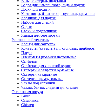
Вазы, этажерки, подставки
Ведра для шампанского, льда и подачи
Доски для подачи
Кокотницы, баранчики, соусники, креманки
Корзинки для подачи
Наборы для специй
Саджи
Свечи и подсвечники
Ящики для сервировки
Ресторанный текстиль
Кольца для салфеток
Конверты (куверты) для столовых приборов
Пледы
Плейсметы (коврики настольные)
Салфетки
Салфетки для японской кухни
Скатерти и салфетки бумажные
Скатерти квадратные
Скатерти прямоугольные
Чехлы под корзинки
Чехлы, банты, сиденья для стульев
Стеклянная посуда
Bistro
Casablanca
Chicago