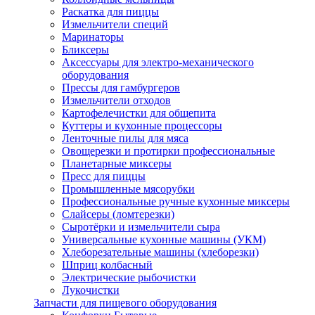
Раскатка для пиццы
Измельчители специй
Маринаторы
Бликсеры
Аксессуары для электро-механического
оборудования
Прессы для гамбургеров
Измельчители отходов
Картофелечистки для общепита
Куттеры и кухонные процессоры
Ленточные пилы для мяса
Овощерезки и протирки профессиональные
Планетарные миксеры
Пресс для пиццы
Промышленные мясорубки
Профессиональные ручные кухонные миксеры
Слайсеры (ломтерезки)
Сыротёрки и измельчители сыра
Универсальные кухонные машины (УКМ)
Хлеборезательные машины (хлеборезки)
Шприц колбасный
Электрические рыбочистки
Лукочистки
Запчасти для пищевого оборудования