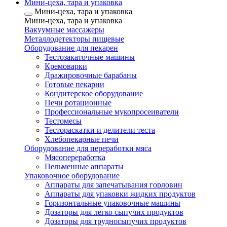
Мини-цеха, тара и упаковка
Мини-цеха, тара и упаковка
Мини-цеха, тара и упаковка
Вакуумные массажеры
Металлодетекторы пищевые
Оборудование для пекарен
Тестозакаточные машины
Кремоварки
Дражировочные барабаны
Готовые пекарни
Кондитерское оборудование
Печи ротационные
Профессиональные мукопросеиватели
Тестомесы
Тестораскатки и делители теста
Хлебопекарные печи
Оборудование для переработки мяса
Мясопереработка
Пельменные аппараты
Упаковочное оборудование
Аппараты для запечатывания горловин
Аппараты для упаковки жидких продуктов
Горизонтальные упаковочные машины
Дозаторы для легко сыпучих продуктов
Дозаторы для трудносыпучих продуктов