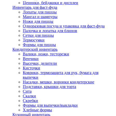
Ценники, бейджики и дисплеи
Инвентарь для фаст-фуда
Лопаты для пиццы
Мангал и шампуры
Ножи для пиццы
Одноразовая посуда и упаковка для фаст-фуда
Палочка и лопатка для блинов
Сетки для пиццы
Термосумки
Формы для пиццы
Кондитерский инвентарь
Валики, ножи, тесторезки
Венчики
Высечки, делители
Кисточки
Коврики, термозащита для рук, бумага для
выпечки
Насадки, мешки, воронки кондитерские
Подставки, крышки для торта
Сита
Скалки
Скребки
Формы для выпечки/выкладки
Хлебные формы
Кухонный инвентарь