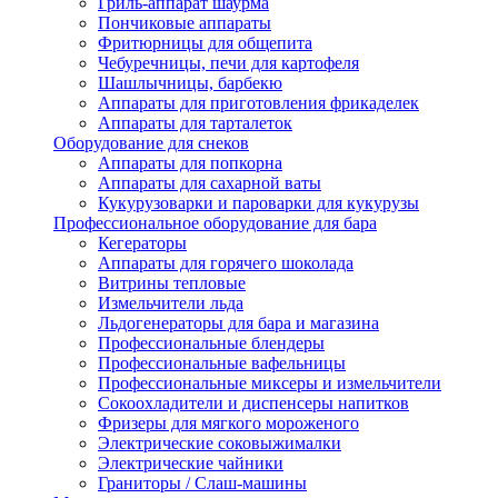
Гриль-аппарат шаурма
Пончиковые аппараты
Фритюрницы для общепита
Чебуречницы, печи для картофеля
Шашлычницы, барбекю
Аппараты для приготовления фрикаделек
Аппараты для тарталеток
Оборудование для снеков
Аппараты для попкорна
Аппараты для сахарной ваты
Кукурузоварки и пароварки для кукурузы
Профессиональное оборудование для бара
Кегераторы
Аппараты для горячего шоколада
Витрины тепловые
Измельчители льда
Льдогенераторы для бара и магазина
Профессиональные блендеры
Профессиональные вафельницы
Профессиональные миксеры и измельчители
Сокоохладители и диспенсеры напитков
Фризеры для мягкого мороженого
Электрические соковыжималки
Электрические чайники
Граниторы / Слаш-машины