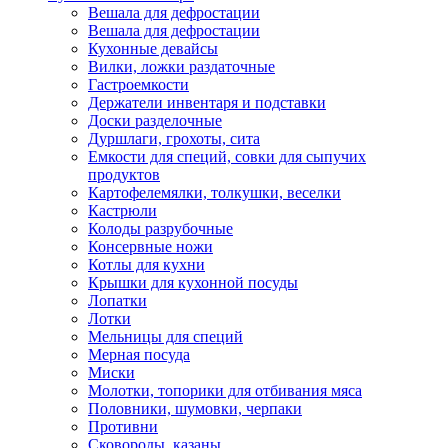
Вешала для дефростации
Вешала для дефростации
Кухонные девайсы
Вилки, ложки раздаточные
Гастроемкости
Держатели инвентаря и подставки
Доски разделочные
Дуршлаги, грохоты, сита
Емкости для специй, совки для сыпучих
продуктов
Картофелемялки, толкушки, веселки
Кастрюли
Колоды разрубочные
Консервные ножи
Котлы для кухни
Крышки для кухонной посуды
Лопатки
Лотки
Мельницы для специй
Мерная посуда
Миски
Молотки, топорики для отбивания мяса
Половники, шумовки, черпаки
Противни
Сковороды, казаны