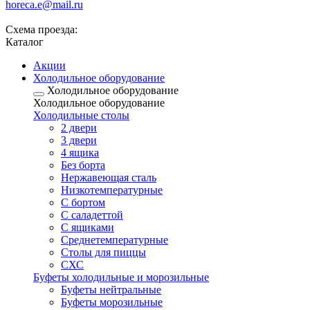
horeca.e@mail.ru
Схема проезда:
Каталог
Акции
Холодильное оборудование
Холодильное оборудование
Холодильное оборудование
Холодильные столы
2 двери
3 двери
4 ящика
Без борта
Нержавеющая сталь
Низкотемпературные
С бортом
С саладеттой
С ящиками
Среднетемпературные
Столы для пиццы
СХС
Буфеты холодильные и морозильные
Буфеты нейтральные
Буфеты морозильные