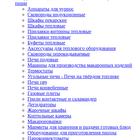
пищи
Аппараты для чуррос
Сковороды индукционные
Шкафы пекарские
Шкафы тепловые
Прилавки-витрины тепловые
Прилавки тепловые
Буфеты тепловые
Аксессуары для теплового оборудования
Сковороды опрокидываемые
Печи подовые
Машины для производства макаронных изделий
Термостаты
Угольные печи - Печи на твёрдом топливе
Печи свч
Печи конвейерные
Газовые плиты
Грили контактные и саламандер
Дегидраторы
Жарочные шкафы
Коптильные камеры
Макароноварки
Мармиты для хранения и раздачи готовых блюд
Оборудование для приготовления пиццы
Пароконвектоматы