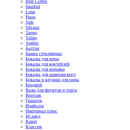
Irish Coffee
Istanbul
Luna
Plaza
Side
Silvana
Tango
Tulipe
Амбер
Балтик
Банки стеклянные
Бокалы для вина
Бокалы для коктейлей
Бокалы для коньяка
Бокалы для шампанского
Бокалы и кружки для пива
Бродвей
Вазы для фруктов и торта
Винтаж
Гранити
Изабелла
Империал плюс
Исланд
Карат
Классик