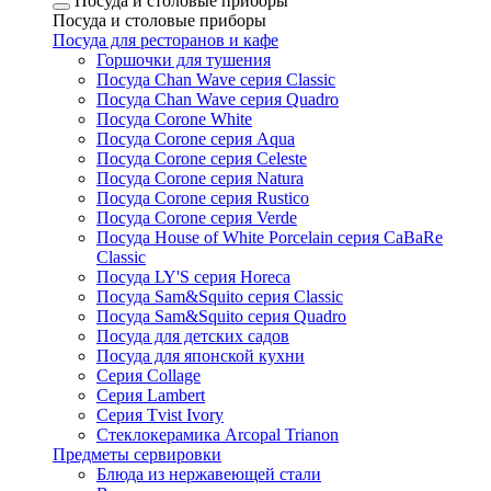
Посуда и столовые приборы
Посуда и столовые приборы
Посуда для ресторанов и кафе
Горшочки для тушения
Посуда Chan Wave серия Classic
Посуда Chan Wave серия Quadro
Посуда Corone White
Посуда Corone серия Aqua
Посуда Corone серия Celeste
Посуда Corone серия Natura
Посуда Corone серия Rustico
Посуда Corone серия Verde
Посуда House of White Porcelain серия CaBaRe
Classic
Посуда LY'S серия Horeca
Посуда Sam&Squito серия Classic
Посуда Sam&Squito серия Quadro
Посуда для детских садов
Посуда для японской кухни
Серия Collage
Серия Lambert
Серия Tvist Ivory
Стеклокерамика Arcopal Trianon
Предметы сервировки
Блюда из нержавеющей стали