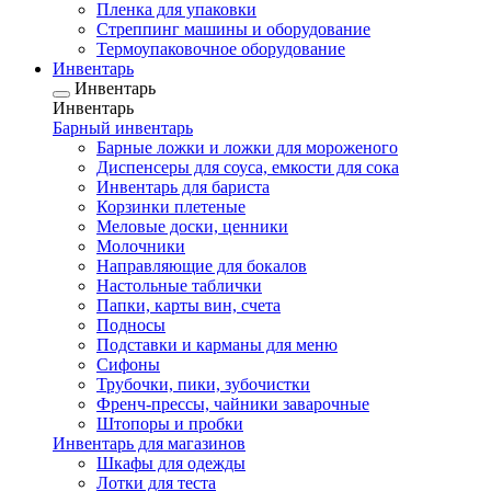
Пленка для упаковки
Стреппинг машины и оборудование
Термоупаковочное оборудование
Инвентарь
Инвентарь
Инвентарь
Барный инвентарь
Барные ложки и ложки для мороженого
Диспенсеры для соуса, емкости для сока
Инвентарь для бариста
Корзинки плетеные
Меловые доски, ценники
Молочники
Направляющие для бокалов
Настольные таблички
Папки, карты вин, счета
Подносы
Подставки и карманы для меню
Сифоны
Трубочки, пики, зубочистки
Френч-прессы, чайники заварочные
Штопоры и пробки
Инвентарь для магазинов
Шкафы для одежды
Лотки для теста