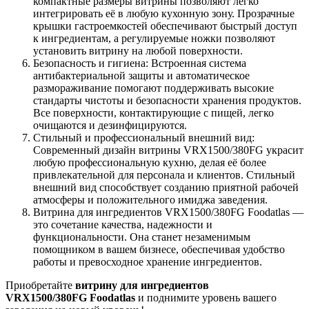
компактные размеры витрины позволяют легко
интегрировать её в любую кухонную зону. Прозрачные
крышки гастроемкостей обеспечивают быстрый доступ
к ингредиентам, а регулируемые ножки позволяют
установить витрину на любой поверхности.
Безопасность и гигиена: Встроенная система
антибактериальной защиты и автоматическое
размораживание помогают поддерживать высокие
стандарты чистоты и безопасности хранения продуктов.
Все поверхности, контактирующие с пищей, легко
очищаются и дезинфицируются.
Стильный и профессиональный внешний вид:
Современный дизайн витрины VRX1500/380FG украсит
любую профессиональную кухню, делая её более
привлекательной для персонала и клиентов. Стильный
внешний вид способствует созданию приятной рабочей
атмосферы и положительного имиджа заведения.
Витрина для ингредиентов VRX1500/380FG Foodatlas —
это сочетание качества, надежности и
функциональности. Она станет незаменимым
помощником в вашем бизнесе, обеспечивая удобство
работы и превосходное хранение ингредиентов.
Приобретайте
витрину для ингредиентов
VRX1500/380FG Foodatlas
и поднимите уровень вашего