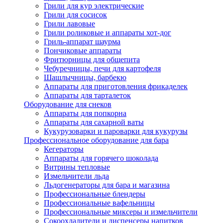
Грили для кур электрические
Грили для сосисок
Грили лавовые
Грили роликовые и аппараты хот-дог
Гриль-аппарат шаурма
Пончиковые аппараты
Фритюрницы для общепита
Чебуречницы, печи для картофеля
Шашлычницы, барбекю
Аппараты для приготовления фрикаделек
Аппараты для тарталеток
Оборудование для снеков
Аппараты для попкорна
Аппараты для сахарной ваты
Кукурузоварки и пароварки для кукурузы
Профессиональное оборудование для бара
Кегераторы
Аппараты для горячего шоколада
Витрины тепловые
Измельчители льда
Льдогенераторы для бара и магазина
Профессиональные блендеры
Профессиональные вафельницы
Профессиональные миксеры и измельчители
Сокоохладители и диспенсеры напитков