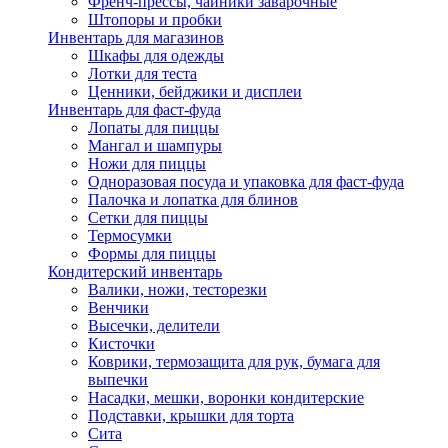
Френч-прессы, чайники заварочные
Штопоры и пробки
Инвентарь для магазинов
Шкафы для одежды
Лотки для теста
Ценники, бейджики и дисплеи
Инвентарь для фаст-фуда
Лопаты для пиццы
Мангал и шампуры
Ножи для пиццы
Одноразовая посуда и упаковка для фаст-фуда
Палочка и лопатка для блинов
Сетки для пиццы
Термосумки
Формы для пиццы
Кондитерский инвентарь
Валики, ножи, тесторезки
Венчики
Высечки, делители
Кисточки
Коврики, термозащита для рук, бумага для
выпечки
Насадки, мешки, воронки кондитерские
Подставки, крышки для торта
Сита