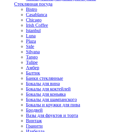
Стеклянная посуда
Bistro
Casablanca
Chicago
Irish Coffee
Istanbul
Luna
Plaza
Side
Silvana
Tango
Tulipe
Амбер
Балтик
Банки стеклянные
Бокалы для вина
Бокалы для коктейлей
Бокалы для коньяка
Бокалы для шампанского
Бокалы и кружки для пива
Бродвей
Вазы для фруктов и торта
Винтаж
Гранити
Изабелла