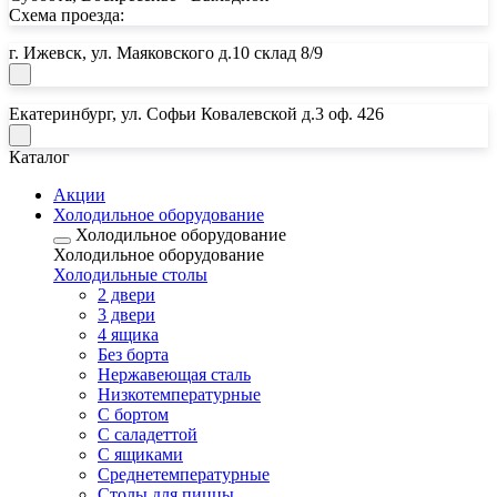
Схема проезда:
г. Ижевск, ул. Маяковского д.10 склад 8/9
Екатеринбург, ул. Софьи Ковалевской д.3 оф. 426
Каталог
Акции
Холодильное оборудование
Холодильное оборудование
Холодильное оборудование
Почта:
Холодильные столы
2 двери
horeca18@mail.ru
3 двери
Почта:
4 ящика
Без борта
horeca.e@mail.ru
Нержавеющая сталь
Низкотемпературные
С бортом
С саладеттой
С ящиками
Среднетемпературные
Столы для пиццы