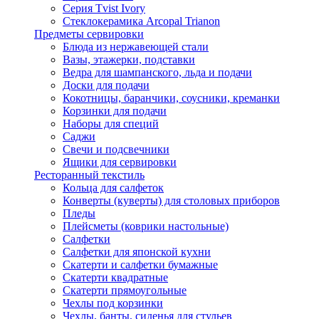
Серия Tvist Ivory
Стеклокерамика Arcopal Trianon
Предметы сервировки
Блюда из нержавеющей стали
Вазы, этажерки, подставки
Ведра для шампанского, льда и подачи
Доски для подачи
Кокотницы, баранчики, соусники, креманки
Корзинки для подачи
Наборы для специй
Саджи
Свечи и подсвечники
Ящики для сервировки
Ресторанный текстиль
Кольца для салфеток
Конверты (куверты) для столовых приборов
Пледы
Плейсметы (коврики настольные)
Салфетки
Салфетки для японской кухни
Скатерти и салфетки бумажные
Скатерти квадратные
Скатерти прямоугольные
Чехлы под корзинки
Чехлы, банты, сиденья для стульев