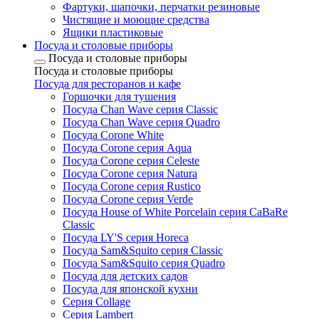
Фартуки, шапочки, перчатки резиновые
Чистящие и моющие средства
Ящики пластиковые
Посуда и столовые приборы
Посуда и столовые приборы
Посуда и столовые приборы
Посуда для ресторанов и кафе
Горшочки для тушения
Посуда Chan Wave серия Classic
Посуда Chan Wave серия Quadro
Посуда Corone White
Посуда Corone серия Aqua
Посуда Corone серия Celeste
Посуда Corone серия Natura
Посуда Corone серия Rustico
Посуда Corone серия Verde
Посуда House of White Porcelain серия CaBaRe
Classic
Посуда LY'S серия Horeca
Посуда Sam&Squito серия Classic
Посуда Sam&Squito серия Quadro
Посуда для детских садов
Посуда для японской кухни
Серия Collage
Серия Lambert