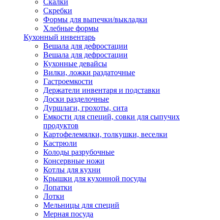
Скалки
Скребки
Формы для выпечки/выкладки
Хлебные формы
Кухонный инвентарь
Вешала для дефростации
Вешала для дефростации
Кухонные девайсы
Вилки, ложки раздаточные
Гастроемкости
Держатели инвентаря и подставки
Доски разделочные
Дуршлаги, грохоты, сита
Емкости для специй, совки для сыпучих
продуктов
Картофелемялки, толкушки, веселки
Кастрюли
Колоды разрубочные
Консервные ножи
Котлы для кухни
Крышки для кухонной посуды
Лопатки
Лотки
Мельницы для специй
Мерная посуда