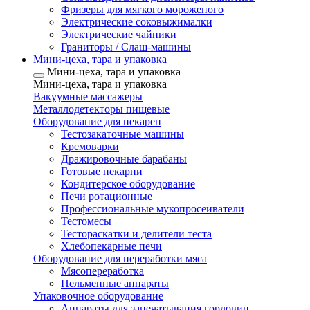
Фризеры для мягкого мороженого
Электрические соковыжималки
Электрические чайники
Граниторы / Слаш-машины
Мини-цеха, тара и упаковка
Мини-цеха, тара и упаковка
Мини-цеха, тара и упаковка
Вакуумные массажеры
Металлодетекторы пищевые
Оборудование для пекарен
Тестозакаточные машины
Кремоварки
Дражировочные барабаны
Готовые пекарни
Кондитерское оборудование
Печи ротационные
Профессиональные мукопросеиватели
Тестомесы
Тестораскатки и делители теста
Хлебопекарные печи
Оборудование для переработки мяса
Мясопереработка
Пельменные аппараты
Упаковочное оборудование
Аппараты для запечатывания горловин