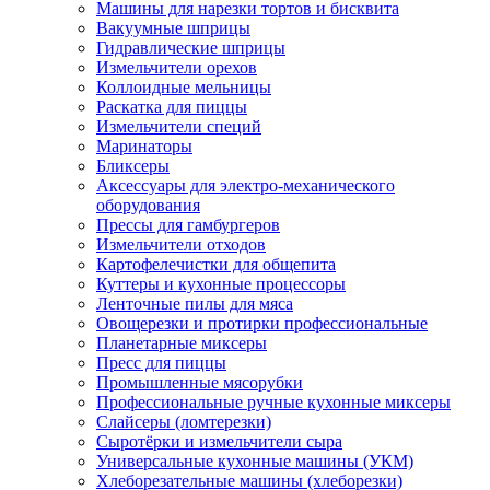
Машины для нарезки тортов и бисквита
Вакуумные шприцы
Гидравлические шприцы
Измельчители орехов
Коллоидные мельницы
Раскатка для пиццы
Измельчители специй
Маринаторы
Бликсеры
Аксессуары для электро-механического
оборудования
Прессы для гамбургеров
Измельчители отходов
Картофелечистки для общепита
Куттеры и кухонные процессоры
Ленточные пилы для мяса
Овощерезки и протирки профессиональные
Планетарные миксеры
Пресс для пиццы
Промышленные мясорубки
Профессиональные ручные кухонные миксеры
Слайсеры (ломтерезки)
Сыротёрки и измельчители сыра
Универсальные кухонные машины (УКМ)
Хлеборезательные машины (хлеборезки)