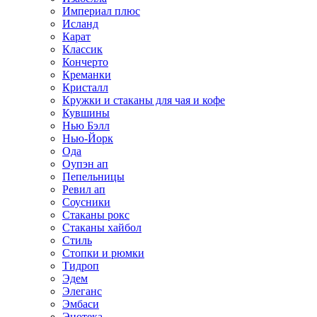
Империал плюс
Исланд
Карат
Классик
Кончерто
Креманки
Кристалл
Кружки и стаканы для чая и кофе
Кувшины
Нью Бэлл
Нью-Йорк
Ода
Оупэн ап
Пепельницы
Ревил ап
Соусники
Стаканы рокс
Стаканы хайбол
Стиль
Стопки и рюмки
Тидроп
Эдем
Элеганс
Эмбаси
Энотека