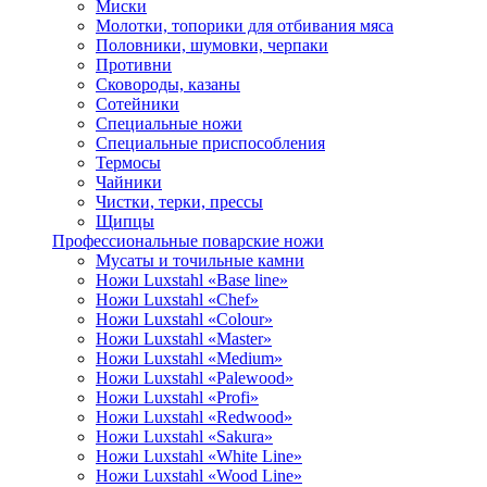
Миски
Молотки, топорики для отбивания мяса
Половники, шумовки, черпаки
Противни
Сковороды, казаны
Сотейники
Специальные ножи
Специальные приспособления
Термосы
Чайники
Чистки, терки, прессы
Щипцы
Профессиональные поварские ножи
Мусаты и точильные камни
Ножи Luxstahl «Base line»
Ножи Luxstahl «Chef»
Ножи Luxstahl «Colour»
Ножи Luxstahl «Master»
Ножи Luxstahl «Medium»
Ножи Luxstahl «Palewood»
Ножи Luxstahl «Profi»
Ножи Luxstahl «Redwood»
Ножи Luxstahl «Sakura»
Ножи Luxstahl «White Line»
Ножи Luxstahl «Wood Line»