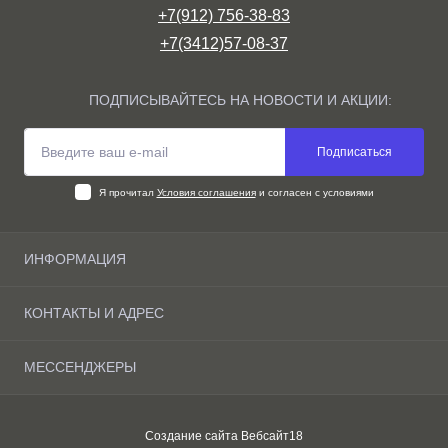
+7(912) 756-38-83
+7(3412)57-08-37
ПОДПИСЫВАЙТЕСЬ НА НОВОСТИ И АКЦИИ:
Подписаться
Я прочитал
Условия соглашения
и согласен с условиями
ИНФОРМАЦИЯ
О компании
КОНТАКТЫ И АДРЕС
Доставка и оплата Ижевске
Условия соглашения
г. Ижевск, ул. Маяковского д.10 склад 8/9
МЕССЕНДЖЕРЫ
Связаться с нами
horeca18@mail.ru
Карта сайта
Max
Производители
Понедельник-Пятница
Создание сайта
Вебсайт18
Telegram
с 9.00 - 17.00
Акции